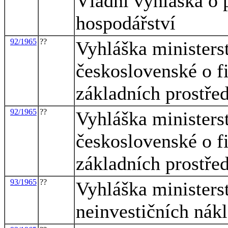
Vládní vyhláška o 
hospodářství
92/1965
??
Vyhláška ministerst
československé o f
základních prostře
92/1965
??
Vyhláška ministerst
československé o f
základních prostře
93/1965
??
Vyhláška ministerst
neinvestičních nák