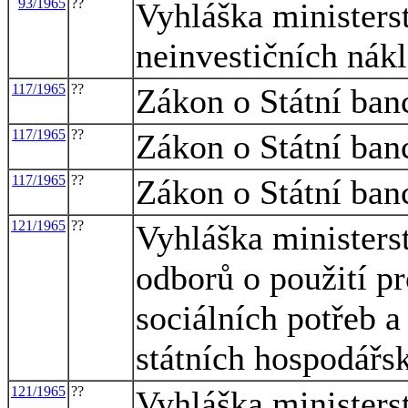
93/1965
??
Vyhláška ministerst
neinvestičních nák
117/1965
??
Zákon o Státní ban
117/1965
??
Zákon o Státní ban
117/1965
??
Zákon o Státní ban
121/1965
??
Vyhláška ministerst
odborů o použití pr
sociálních potřeb a
státních hospodářs
121/1965
??
Vyhláška ministerst