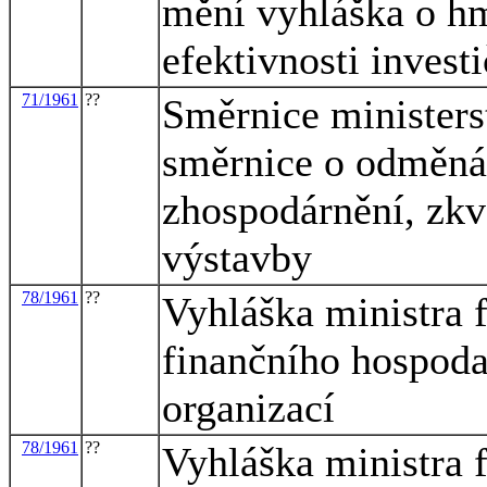
mění vyhláška o h
efektivnosti invest
71/1961
??
Směrnice ministerst
směrnice o odměnác
zhospodárnění, zkva
výstavby
78/1961
??
Vyhláška ministra 
finančního hospoda
organizací
78/1961
??
Vyhláška ministra 