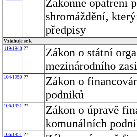
Zákonné opatření 
shromáždění, který
předpisy
Vztahuje se k
119/1948
??
Zákon o státní org
mezinárodního zasil
104/1950
??
Zákon o financová
podniků
106/1951
??
Zákon o úpravě fin
komunálních podn
106/1951
??