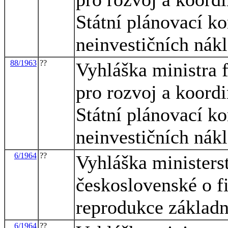
Státní plánovací k
neinvestičních nák
88/1963
??
Vyhláška ministra 
pro rozvoj a koord
Státní plánovací k
neinvestičních nák
6/1964
??
Vyhláška ministerst
československé o f
reprodukce základn
6/1964
??