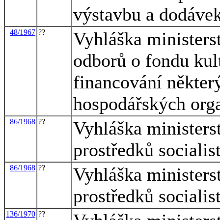
výstavbu a dodávek
48/1967
??
Vyhláška ministerst
odborů o fondu kult
financování některý
hospodářských orga
86/1968
??
Vyhláška ministers
prostředků socialis
86/1968
??
Vyhláška ministers
prostředků socialis
136/1970
??