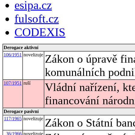
esipa.cz
fulsoft.cz
CODEXIS
Derogace aktivní
106/1951
novelizuje
Zákon o úpravě fin
komunálních podn
107/1951
ruší
Vládní nařízení, k
financování národ
Derogace pasivní
117/1965
novelizuje
Zákon o Státní ban
36/1966
novelizuje