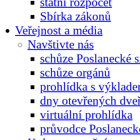
státní rozpočet
Sbírka zákonů
Veřejnost a média
Navštivte nás
schůze Poslanecké
schůze orgánů
prohlídka s výklad
dny otevřených dveř
virtuální prohlídka
průvodce Poslanec