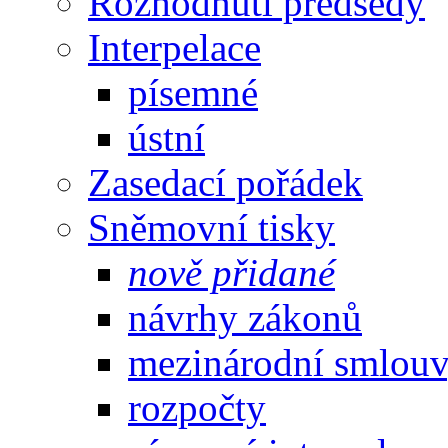
Rozhodnutí předsedy
Interpelace
písemné
ústní
Zasedací pořádek
Sněmovní tisky
nově přidané
návrhy zákonů
mezinárodní smlou
rozpočty