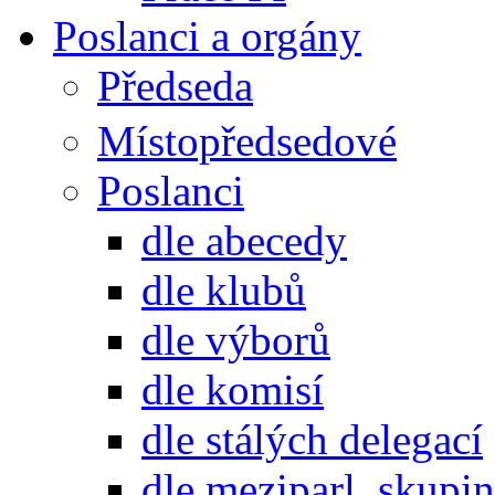
Poslanci a orgány
Předseda
Místopředsedové
Poslanci
dle abecedy
dle klubů
dle výborů
dle komisí
dle stálých delegací
dle meziparl. skupin