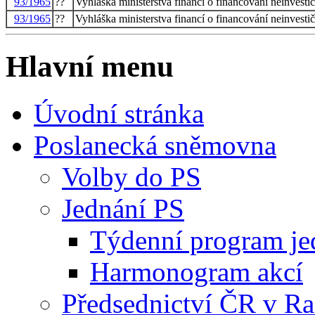
93/1965
??
Vyhláška ministerstva financí o financování neinvesti
93/1965
??
Vyhláška ministerstva financí o financování neinvesti
Hlavní menu
Úvodní stránka
Poslanecká sněmovna
Volby do PS
Jednání PS
Týdenní program je
Harmonogram akcí
Předsednictví ČR v R