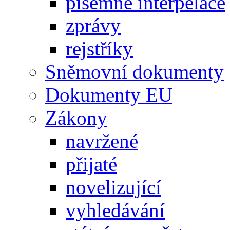
písemné interpelace
zprávy
rejstříky
Sněmovní dokumenty
Dokumenty EU
Zákony
navržené
přijaté
novelizující
vyhledávání