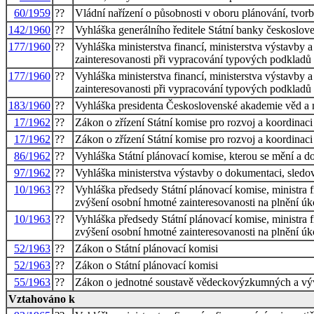
60/1959
??
Vládní nařízení o působnosti v oboru plánování, tvorb
142/1960
??
Vyhláška generálního ředitele Státní banky českoslov
177/1960
??
Vyhláška ministerstva financí, ministerstva výstavby 
zainteresovanosti při vypracování typových podkladů
177/1960
??
Vyhláška ministerstva financí, ministerstva výstavby 
zainteresovanosti při vypracování typových podkladů
183/1960
??
Vyhláška presidenta Československé akademie věd a m
17/1962
??
Zákon o zřízení Státní komise pro rozvoj a koordinaci
17/1962
??
Zákon o zřízení Státní komise pro rozvoj a koordinaci
86/1962
??
Vyhláška Státní plánovací komise, kterou se mění a d
97/1962
??
Vyhláška ministerstva výstavby o dokumentaci, sledo
10/1963
??
Vyhláška předsedy Státní plánovací komise, ministra f
zvýšení osobní hmotné zainteresovanosti na plnění úk
10/1963
??
Vyhláška předsedy Státní plánovací komise, ministra f
zvýšení osobní hmotné zainteresovanosti na plnění úk
52/1963
??
Zákon o Státní plánovací komisi
52/1963
??
Zákon o Státní plánovací komisi
55/1963
??
Zákon o jednotné soustavě vědeckovýzkumných a vý
Vztahováno k