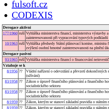
fulsoft.cz
CODEXIS
Derogace aktivní
177/1960
ruší
Vyhláška ministerstva financí, ministerstva výstavby 
zainteresovanosti při vypracování typových podkladů
10/1963
ruší
Vyhláška předsedy Státní plánovací komise, ministra f
zvýšení osobní hmotné zainteresovanosti na plnění úk
Derogace pasivní
93/1965
ruší
Vyhláška ministerstva financí o financování neinvesti
Vztahuje se k
8/1956
??
Vládní nařízení o odevzdání a převzetí dokončených st
(užívání)
83/1958
??
Zákon o úpravě finančního plánování a finančního ho
socialistického sektoru
83/1958
??
Zákon o úpravě finančního plánování a finančního ho
socialistického sektoru
8/1959
??
Zákon, kterým se stanoví základní pravidla o státním
8/1959
??
Zákon, kterým se stanoví základní pravidla o státním