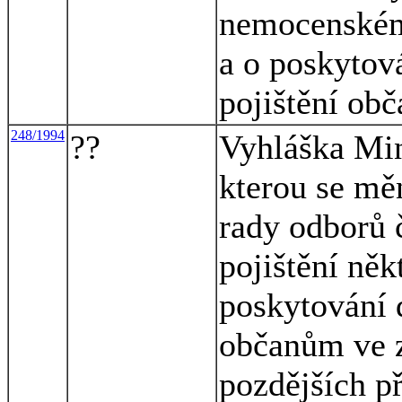
nemocenském 
a o poskyto
pojištění ob
248/1994
??
Vyhláška Mini
kterou se mě
rady odborů 
pojištění něk
poskytování 
občanům ve z
pozdějších p