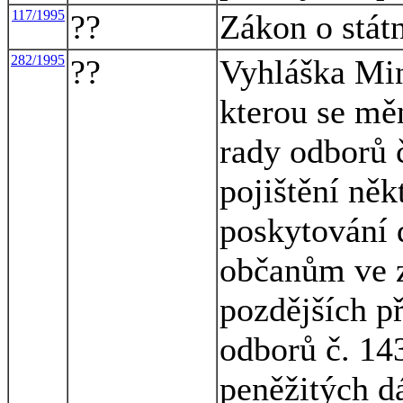
117/1995
??
Zákon o státn
282/1995
??
Vyhláška Mini
kterou se mě
rady odborů 
pojištění něk
poskytování 
občanům ve z
pozdějších p
odborů č. 14
peněžitých d