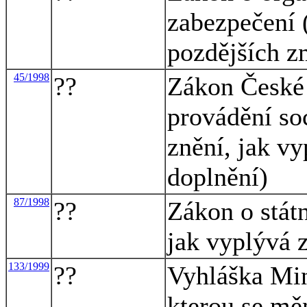
zabezpečení 
pozdějších z
45/1998
??
Zákon České 
provádění so
znění, jak v
doplnění)
87/1998
??
Zákon o státn
jak vyplývá 
133/1999
??
Vyhláška Mini
kterou se mě