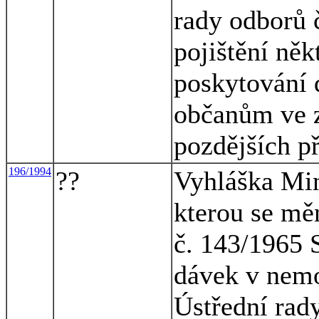
rady odborů 
pojištění něk
poskytování 
občanům ve z
pozdějších p
196/1994
??
Vyhláška Mini
kterou se mě
č. 143/1965 
dávek v nemo
Ústřední rad