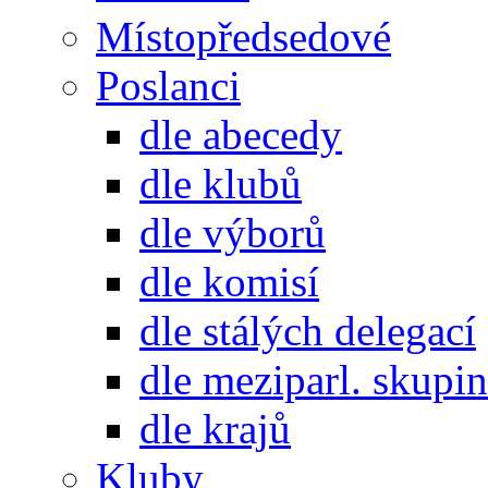
Místopředsedové
Poslanci
dle abecedy
dle klubů
dle výborů
dle komisí
dle stálých delegací
dle meziparl. skupin
dle krajů
Kluby