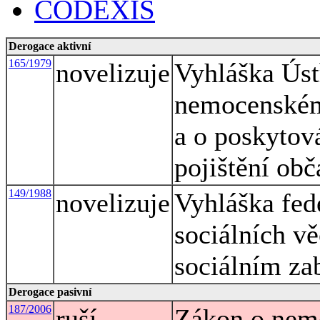
CODEXIS
Derogace aktivní
165/1979
novelizuje
Vyhláška Úst
nemocenském 
a o poskyto
pojištění ob
149/1988
novelizuje
Vyhláška fed
sociálních vě
sociálním za
Derogace pasivní
187/2006
ruší
Zákon o nem