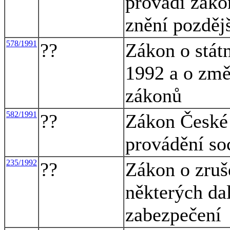
provádí záko
znění pozděj
578/1991
??
Zákon o stát
1992 a o změ
zákonů
582/1991
??
Zákon České 
provádění so
235/1992
??
Zákon o zruš
některých da
zabezpečení