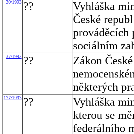
30/1993
??
Vyhláška mini
České republ
prováděcích 
sociálním za
37/1993
??
Zákon České 
nemocenském
některých pr
177/1993
??
Vyhláška mini
kterou se mě
federálního m