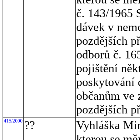
č. 143/1965 
dávek v nemo
pozdějších p
odborů č. 16
pojištění něk
poskytování 
občanům ve z
pozdějších p
415/2000
??
Vyhláška Mini
kterou se mě