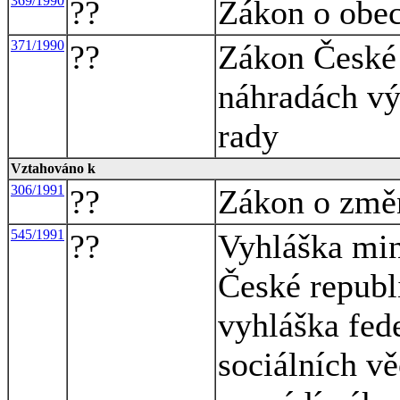
369/1990
??
Zákon o obe
371/1990
??
Zákon České 
náhradách vý
rady
Vztahováno k
306/1991
??
Zákon o změn
545/1991
??
Vyhláška mini
České republ
vyhláška fede
sociálních vě