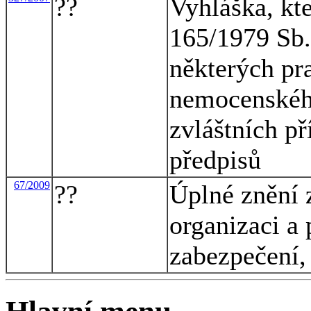
??
Vyhláška, kt
165/1979 Sb.
některých pr
nemocenskéh
zvláštních př
předpisů
67/2009
??
Úplné znění 
organizaci a 
zabezpečení,