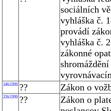
sociálních vě
vyhláška č. 1
provádí záko
vyhláška č. 2
zákonné opat
shromáždění 
vyrovnávací
346/1990
??
Zákon o vožb
356/1990
??
Zákon o plat
poslancov Sl