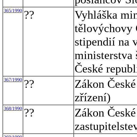
365/1990
??
Vyhláška min
tělovýchovy 
stipendií na
ministerstva
České republi
367/1990
??
Zákon České 
zřízení)
368/1990
??
Zákon České 
zastupitelste