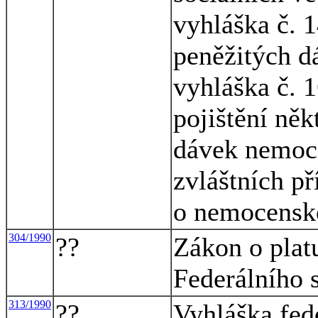
vyhláška č. 
peněžitých d
vyhláška č. 
pojištění ně
dávek nemoc
zvláštních př
o nemocenské
304/1990
??
Zákon o plat
Federálního 
313/1990
??
Vyhláška fed