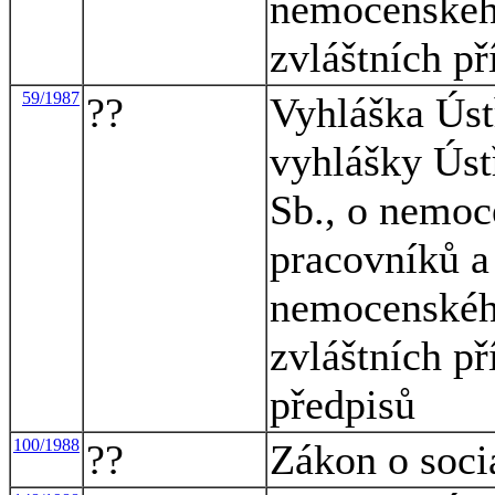
nemocenskéh
zvláštních p
59/1987
??
Vyhláška Úst
vyhlášky Úst
Sb., o nemoc
pracovníků a
nemocenskéh
zvláštních př
předpisů
100/1988
??
Zákon o soci