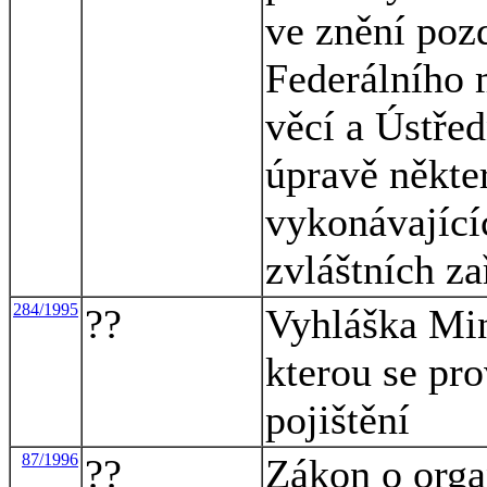
ve znění poz
Federálního m
věcí a Ústřed
úpravě někte
vykonávající
zvláštních za
284/1995
??
Vyhláška Mini
kterou se pr
pojištění
87/1996
??
Zákon o orga