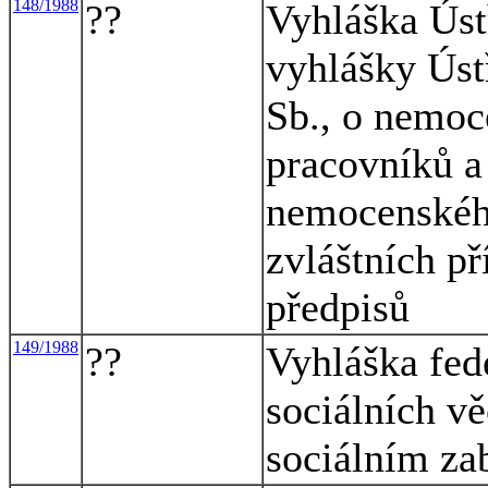
148/1988
??
Vyhláška Úst
vyhlášky Úst
Sb., o nemoc
pracovníků a
nemocenskéh
zvláštních př
předpisů
149/1988
??
Vyhláška fed
sociálních vě
sociálním za