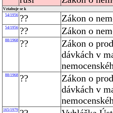
Vztahuje se k
54/1956
??
Zákon o nem
54/1956
??
Zákon o nem
88/1968
??
Zákon o prod
dávkách v mat
nemocenského
88/1968
??
Zákon o prod
dávkách v mat
nemocenského
165/1979
??
Vyhláška Úst