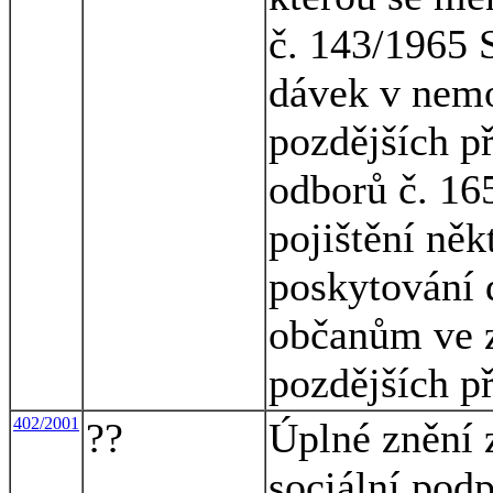
č. 143/1965 
dávek v nemo
pozdějších p
odborů č. 16
pojištění něk
poskytování 
občanům ve z
pozdějších p
402/2001
??
Úplné znění z
sociální podp