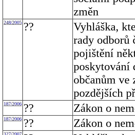
změn
248/2005
??
Vyhláška, kt
rady odborů 
pojištění něk
poskytování 
občanům ve z
pozdějších p
187/2006
??
Zákon o nem
187/2006
??
Zákon o nem
327/2007