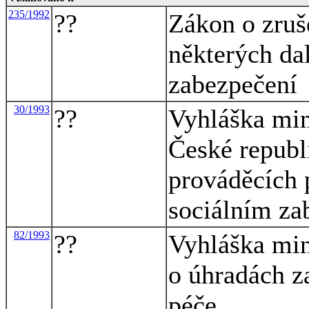
235/1992
??
Zákon o zruš
některých da
zabezpečení
30/1993
??
Vyhláška mini
České republ
prováděcích 
sociálním za
82/1993
??
Vyhláška mini
o úhradách za
péče