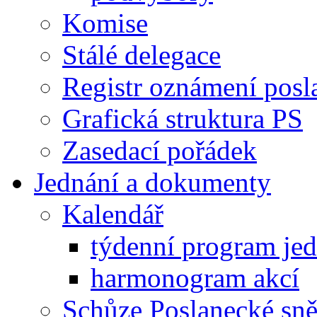
Komise
Stálé delegace
Registr oznámení posl
Grafická struktura PS
Zasedací pořádek
Jednání a dokumenty
Kalendář
týdenní program je
harmonogram akcí
Schůze Poslanecké s