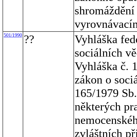
shromáždění 
vyrovnávací
501/1990
??
Vyhláška fed
sociálních vě
Vyhláška č. 
zákon o soci
165/1979 Sb.
některých pr
nemocenskéh
zvláštních p