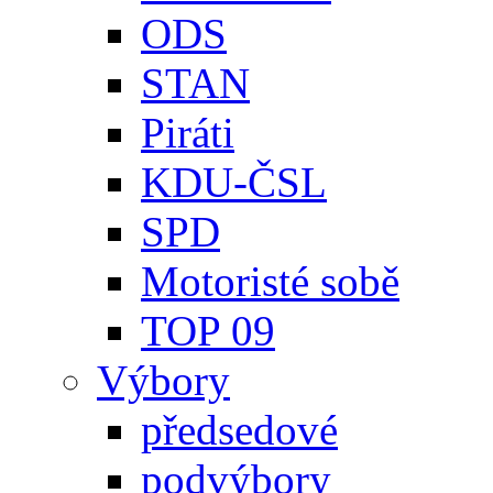
ODS
STAN
Piráti
KDU-ČSL
SPD
Motoristé sobě
TOP 09
Výbory
předsedové
podvýbory