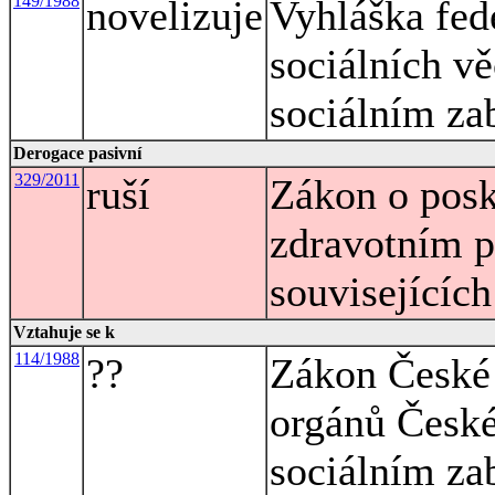
149/1988
novelizuje
Vyhláška fed
sociálních vě
sociálním za
Derogace pasivní
329/2011
ruší
Zákon o posk
zdravotním p
souvisejícíc
Vztahuje se k
114/1988
??
Zákon České 
orgánů České 
sociálním za