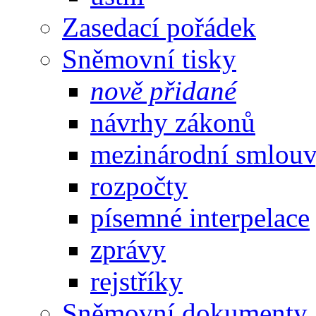
Zasedací pořádek
Sněmovní tisky
nově přidané
návrhy zákonů
mezinárodní smlou
rozpočty
písemné interpelace
zprávy
rejstříky
Sněmovní dokumenty