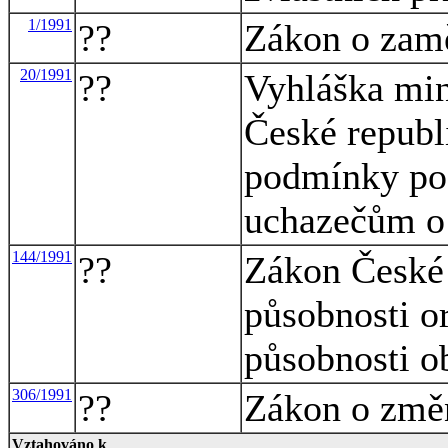
1/1991
??
Zákon o zamě
20/1991
??
Vyhláška mini
České republi
podmínky po
uchazečům o
144/1991
??
Zákon České 
působnosti o
působnosti o
306/1991
??
Zákon o změn
Vztahováno k