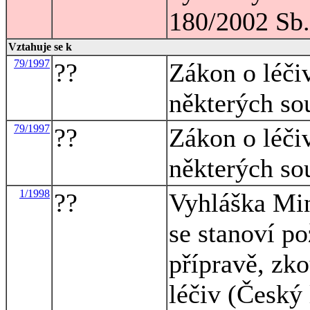
180/2002 Sb.
Vztahuje se k
79/1997
??
Zákon o léči
některých so
79/1997
??
Zákon o léči
některých so
1/1998
??
Vyhláška Mini
se stanoví po
přípravě, zk
léčiv (Český