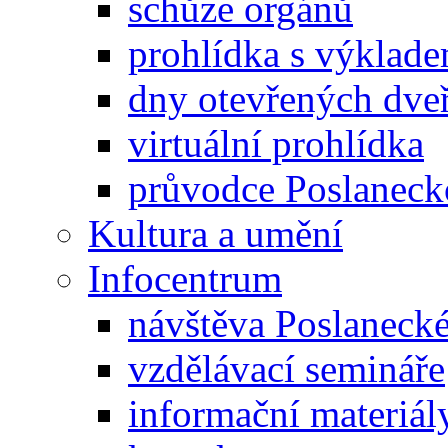
schůze orgánů
prohlídka s výklad
dny otevřených dveř
virtuální prohlídka
průvodce Poslanec
Kultura a umění
Infocentrum
návštěva Poslaneck
vzdělávací semináře
informační materiál