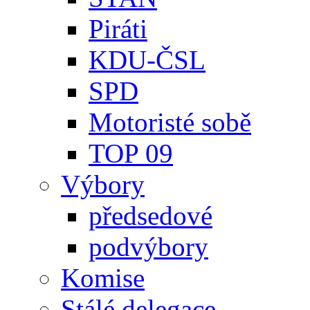
Piráti
KDU-ČSL
SPD
Motoristé sobě
TOP 09
Výbory
předsedové
podvýbory
Komise
Stálé delegace