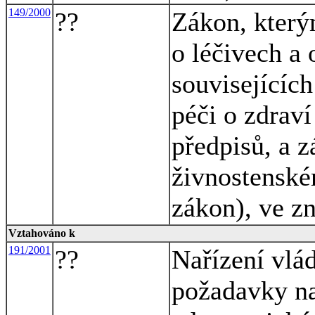
149/2000
??
Zákon, který
o léčivech a
souvisejících
péči o zdraví
předpisů, a z
živnostenské
zákon), ve z
Vztahováno k
191/2001
??
Nařízení vlád
požadavky na