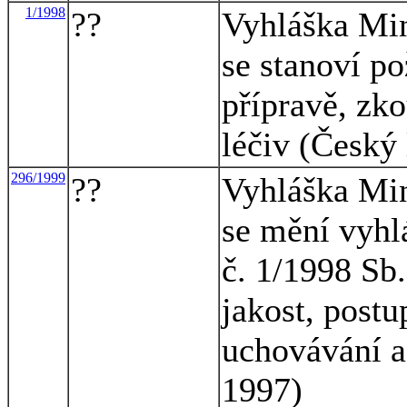
1/1998
??
Vyhláška Mini
se stanoví po
přípravě, zk
léčiv (Český
296/1999
??
Vyhláška Mini
se mění vyhl
č. 1/1998 Sb.
jakost, postu
uchovávání a
1997)