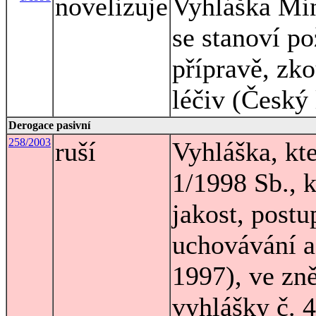
novelizuje
Vyhláška Mini
se stanoví po
přípravě, zk
léčiv (Český
Derogace pasivní
258/2003
ruší
Vyhláška, kte
1/1998 Sb., 
jakost, postu
uchovávání a
1997), ve zn
vyhlášky č. 