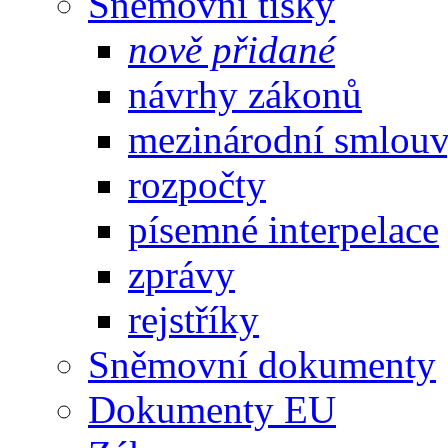
Sněmovní tisky
nově přidané
návrhy zákonů
mezinárodní smlou
rozpočty
písemné interpelace
zprávy
rejstříky
Sněmovní dokumenty
Dokumenty EU