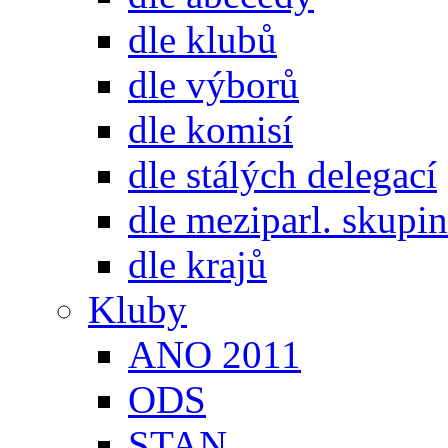
dle klubů
dle výborů
dle komisí
dle stálých delegací
dle meziparl. skupin
dle krajů
Kluby
ANO 2011
ODS
STAN