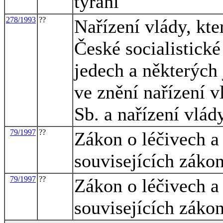
týrání
278/1993
??
Nařízení vlády, kt
České socialistické
jedech a některých 
ve znění nařízení 
Sb. a nařízení vlád
79/1997
??
Zákon o léčivech a
souvisejících záko
79/1997
??
Zákon o léčivech a
souvisejících záko