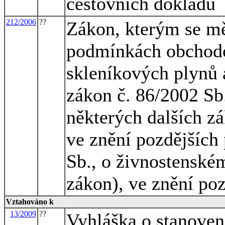
cestovních dokladů
212/2006
??
Zákon, kterým se mě
podmínkách obchodo
skleníkových plynů 
zákon č. 86/2002 Sb
některých dalších z
ve znění pozdějších 
Sb., o živnostenské
zákon), ve znění po
Vztahováno k
13/2009
??
Vyhláška o stanoven