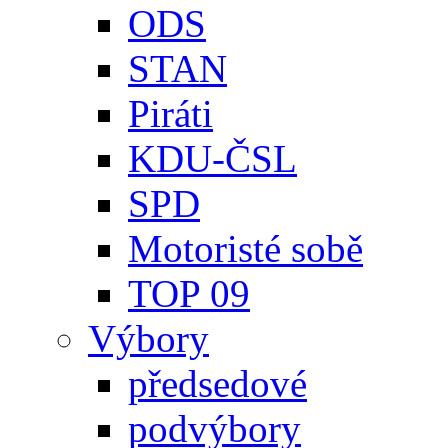
ODS
STAN
Piráti
KDU-ČSL
SPD
Motoristé sobě
TOP 09
Výbory
předsedové
podvýbory