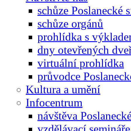
schůze Poslanecké
schůze orgánů
prohlídka s výklad
dny otevřených dveř
virtuální prohlídka
průvodce Poslanec
Kultura a umění
Infocentrum
návštěva Poslaneck
vzdělávací semináře