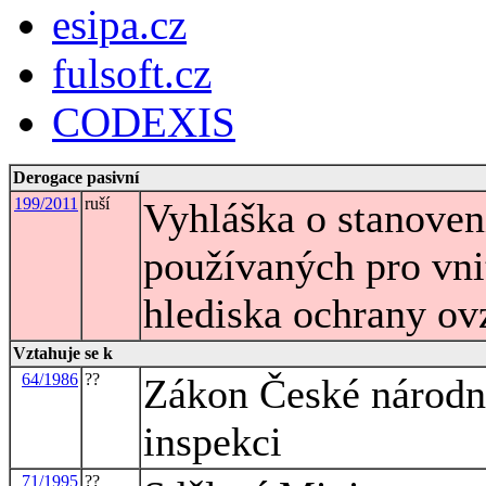
esipa.cz
fulsoft.cz
CODEXIS
Derogace pasivní
199/2011
ruší
Vyhláška o stanoven
používaných pro vni
hlediska ochrany ov
Vztahuje se k
64/1986
??
Zákon České národn
inspekci
71/1995
??