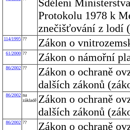
Sdělení Ministerstva
Protokolu 1978 k M
znečišťování z lod
114/1995
??
Zákon o vnitrozems
61/2000
??
Zákon o námořní pl
86/2002
??
Zákon o ochraně ovz
dalších zákonů (zák
86/2002
na
Zákon o ochraně ovz
základě
dalších zákonů (zák
86/2002
??
Zákon o ochraně ovz