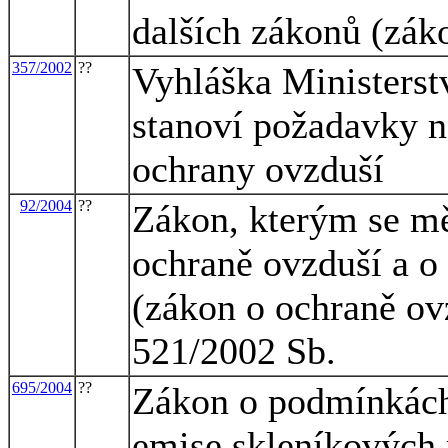
dalších zákonů (zák
357/2002
??
Vyhláška Ministerstv
stanoví požadavky na
ochrany ovzduší
92/2004
??
Zákon, kterým se mě
ochraně ovzduší a o
(zákon o ochraně ovz
521/2002 Sb.
695/2004
??
Zákon o podmínkách
emise skleníkových 