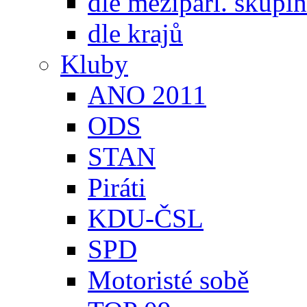
dle meziparl. skupin
dle krajů
Kluby
ANO 2011
ODS
STAN
Piráti
KDU-ČSL
SPD
Motoristé sobě