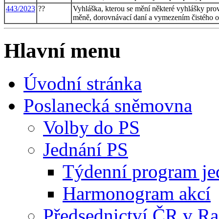
443/2023
??
Vyhláška, kterou se mění některé vyhlášky prová
měně, dorovnávací daní a vymezením čistého o
Hlavní menu
Úvodní stránka
Poslanecká sněmovna
Volby do PS
Jednání PS
Týdenní program je
Harmonogram akcí
Předsednictví ČR v R