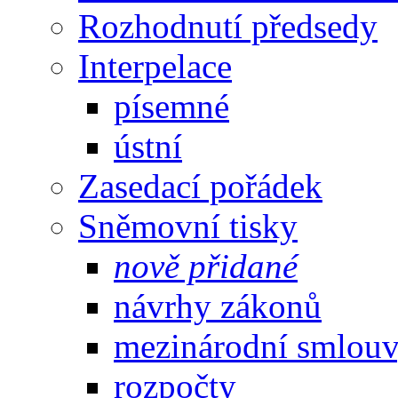
Rozhodnutí předsedy
Interpelace
písemné
ústní
Zasedací pořádek
Sněmovní tisky
nově přidané
návrhy zákonů
mezinárodní smlou
rozpočty