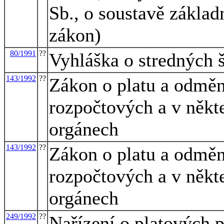
Sb., o soustavě základ
zákon)
80/1991
??
Vyhláška o stredných 
143/1992
??
Zákon o platu a odměn
rozpočtových a v někte
orgánech
143/1992
??
Zákon o platu a odměn
rozpočtových a v někte
orgánech
249/1992
??
Nařízení o platových