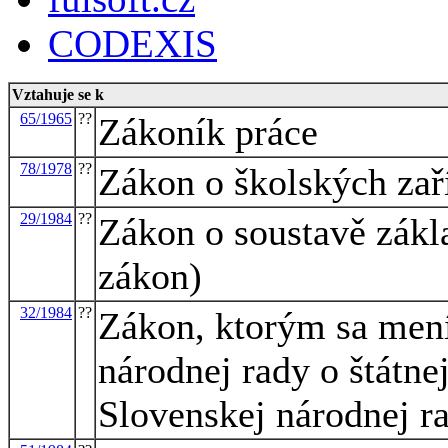
CODEXIS
Vztahuje se k
65/1965
??
Zákoník práce
78/1978
??
Zákon o školských zař
29/1984
??
Zákon o soustavě zákla
zákon)
32/1984
??
Zákon, ktorým sa mení
národnej rady o štátne
Slovenskej národnej r