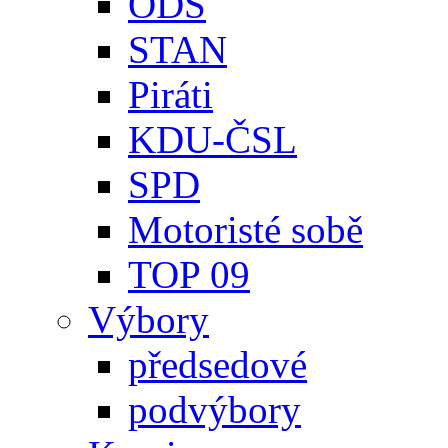
ODS
STAN
Piráti
KDU-ČSL
SPD
Motoristé sobě
TOP 09
Výbory
předsedové
podvýbory