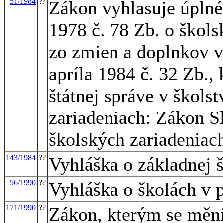
51/1984
??
Zákon vyhlasuje úplné
1978 č. 78 Zb. o škols
zo zmien a doplnkov 
apríla 1984 č. 32 Zb.
štátnej správe v škols
zariadeniach: Zákon S
školských zariadeniac
143/1984
??
Vyhláška o základnej 
56/1990
??
Vyhláška o školách v 
171/1990
??
Zákon, kterým se mění