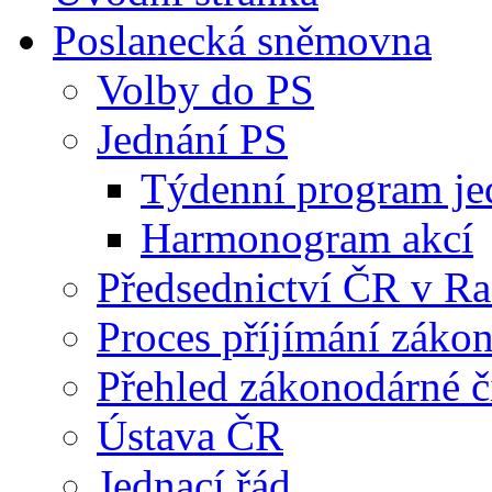
Poslanecká sněmovna
Volby do PS
Jednání PS
Týdenní program je
Harmonogram akcí
Předsednictví ČR v R
Proces příjímání záko
Přehled zákonodárné č
Ústava ČR
Jednací řád