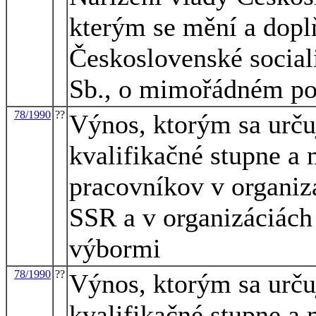
kterým se mění a dopl
Československé sociali
Sb., o mimořádném po
78/1990
??
Výnos, ktorým sa urču
kvalifikačné stupne a
pracovníkov v organiz
SSR a v organizáciách
výbormi
78/1990
??
Výnos, ktorým sa urču
kvalifikačné stupne a