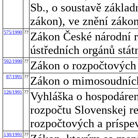
Sb., o soustavě základ
zákon), ve znění záko
575/1990
??
Zákon České národní r
ústředních orgánů stát
592/1990
??
Zákon o rozpočtových 
87/1991
??
Zákon o mimosoudních
126/1991
??
Vyhláška o hospodáren
rozpočtu Slovenskej r
rozpočtových a príspe
130/1991
??