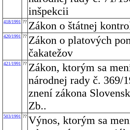
inšpekcii
418/1991
??
Zákon o štátnej kontro
420/1991
??
Zákon o platových pom
čakatežov
421/1991
??
Zákon, ktorým sa mení
národnej rady č. 369/
znení zákona Slovensk
Zb..
503/1991
??
Výnos, ktorým sa mení