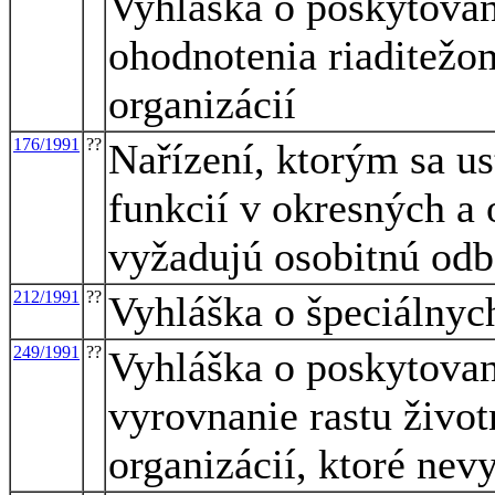
Vyhláška o poskytova
ohodnotenia riaditežo
organizácií
176/1991
??
Nařízení, ktorým sa u
funkcií v okresných a 
vyžadujú osobitnú odb
212/1991
??
Vyhláška o špeciálnyc
249/1991
??
Vyhláška o poskytovaní
vyrovnanie rastu živo
organizácií, ktoré ne