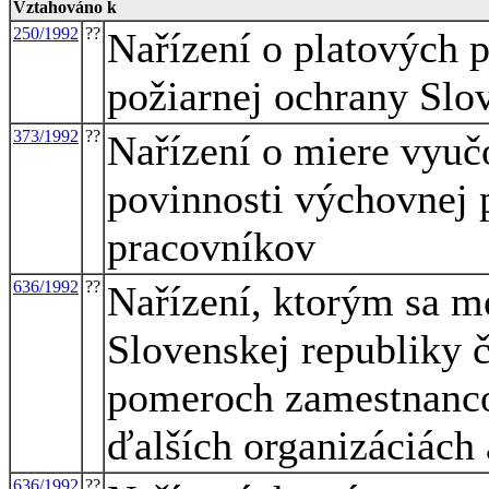
Vztahováno k
250/1992
??
Nařízení o platových 
požiarnej ochrany Slo
373/1992
??
Nařízení o miere vyuč
povinnosti výchovnej 
pracovníkov
636/1992
??
Nařízení, ktorým sa m
Slovenskej republiky 
pomeroch zamestnanco
ďalších organizáciách
636/1992
??