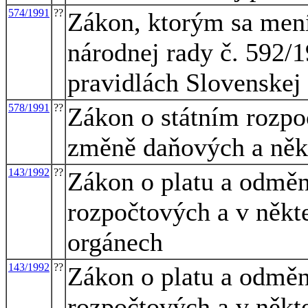
574/1991
??
Zákon, ktorým sa mení
národnej rady č. 592/
pravidlách Slovenskej
578/1991
??
Zákon o státním rozpo
změně daňových a něk
143/1992
??
Zákon o platu a odměn
rozpočtových a v někte
orgánech
143/1992
??
Zákon o platu a odměn
rozpočtových a v někte