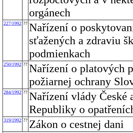
orgánech
227/1992
??
Nařízení o poskytovaní
sťažených a zdraviu š
podmienkach
250/1992
??
Nařízení o platových 
požiarnej ochrany Slo
284/1992
??
Nařízení vlády České 
Republiky o opatřeníc
319/1992
??
Zákon o cestnej dani