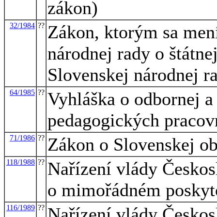
zákon)
32/1984
??
Zákon, ktorým sa mení
národnej rady o štátne
Slovenskej národnej r
64/1985
??
Vyhláška o odbornej a
pedagogických pracov
71/1986
??
Zákon o Slovenskej ob
118/1988
??
Nařízení vlády Českosl
o mimořádném poskyto
116/1989
??
Nařízení vlády Českosl