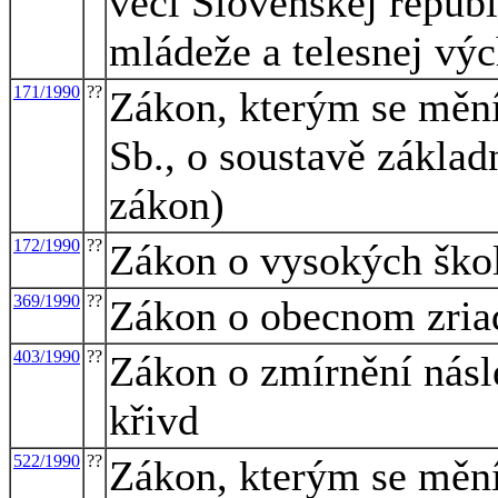
vecí Slovenskej republ
mládeže a telesnej vý
171/1990
??
Zákon, kterým se mění
Sb., o soustavě základ
zákon)
172/1990
??
Zákon o vysokých ško
369/1990
??
Zákon o obecnom zria
403/1990
??
Zákon o zmírnění nás
křivd
522/1990
??
Zákon, kterým se mění