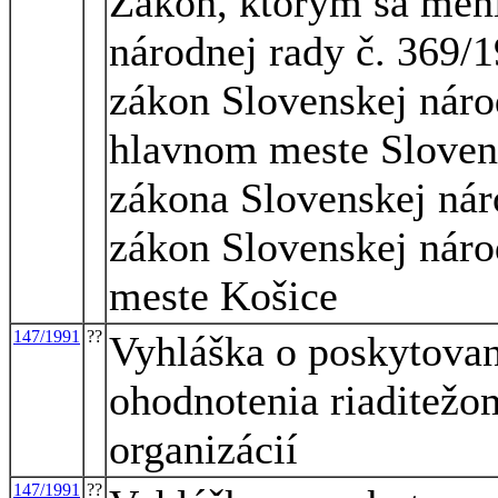
Zákon, ktorým sa mení
národnej rady č. 369/
zákon Slovenskej náro
hlavnom meste Slovens
zákona Slovenskej nár
zákon Slovenskej náro
meste Košice
147/1991
??
Vyhláška o poskytova
ohodnotenia riaditežo
organizácií
147/1991
??