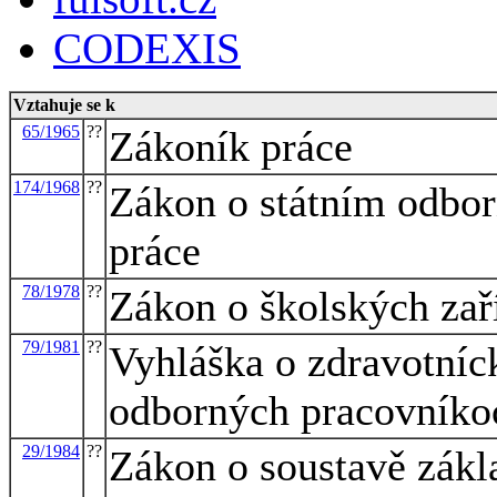
CODEXIS
Vztahuje se k
65/1965
??
Zákoník práce
174/1968
??
Zákon o státním odbo
práce
78/1978
??
Zákon o školských zař
79/1981
??
Vyhláška o zdravotníc
odborných pracovníkoc
29/1984
??
Zákon o soustavě zákla