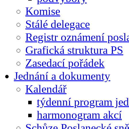
Komise
Stálé delegace
Registr oznámení posl
Grafická struktura PS
Zasedací pořádek
Jednání a dokumenty
Kalendář
týdenní program je
harmonogram akcí
Schůze Poslanecké s