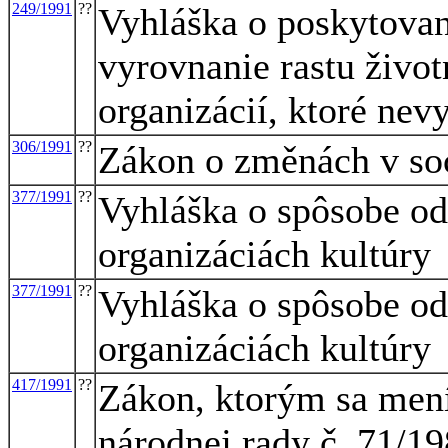
249/1991
??
Vyhláška o poskytovaní
vyrovnanie rastu živo
organizácií, ktoré ne
306/1991
??
Zákon o změnách v so
377/1991
??
Vyhláška o spôsobe o
organizáciách kultúry
377/1991
??
Vyhláška o spôsobe o
organizáciách kultúry
417/1991
??
Zákon, ktorým sa mení
národnej rady č. 71/1