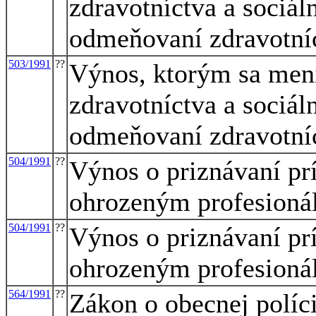
zdravotníctva a sociál
odmeňovaní zdravotní
503/1991
??
Výnos, ktorým sa mení
zdravotníctva a sociál
odmeňovaní zdravotní
504/1991
??
Výnos o priznávaní pr
ohrozeným profesioná
504/1991
??
Výnos o priznávaní pr
ohrozeným profesioná
564/1991
??
Zákon o obecnej políci