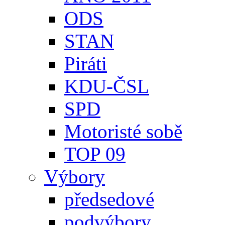
ODS
STAN
Piráti
KDU-ČSL
SPD
Motoristé sobě
TOP 09
Výbory
předsedové
podvýbory