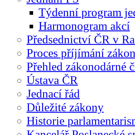
Týdenní program je
Harmonogram akcí
Předsednictví ČR v R
Proces příjímání záko
Přehled zákonodárné č
Ústava ČR
Jednací řád
Důležité zákony
Historie parlamentaris
Kancelář Poslanecké 