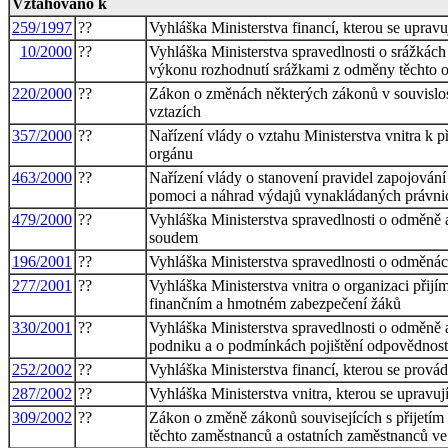
Vztahováno k
259/1997
??
Vyhláška Ministerstva financí, kterou se uprav
10/2000
??
Vyhláška Ministerstva spravedlnosti o srážkác
výkonu rozhodnutí srážkami z odměny těchto o
220/2000
??
Zákon o změnách některých zákonů v souvislost
vztazích
357/2000
??
Nařízení vlády o vztahu Ministerstva vnitra k 
orgánu
463/2000
??
Nařízení vlády o stanovení pravidel zapojován
pomoci a náhrad výdajů vynakládaných právnic
479/2000
??
Vyhláška Ministerstva spravedlnosti o odměně 
soudem
196/2001
??
Vyhláška Ministerstva spravedlnosti o odměnác
277/2001
??
Vyhláška Ministerstva vnitra o organizaci přijí
finančním a hmotném zabezpečení žáků
330/2001
??
Vyhláška Ministerstva spravedlnosti o odměně
podniku a o podmínkách pojištění odpovědnos
252/2002
??
Vyhláška Ministerstva financí, kterou se prová
287/2002
??
Vyhláška Ministerstva vnitra, kterou se upravu
309/2002
??
Zákon o změně zákonů souvisejících s přijetím
těchto zaměstnanců a ostatních zaměstnanců ve