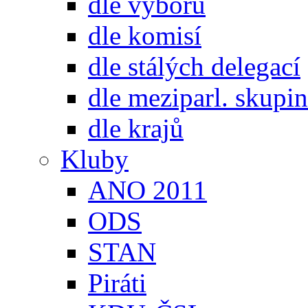
dle výborů
dle komisí
dle stálých delegací
dle meziparl. skupin
dle krajů
Kluby
ANO 2011
ODS
STAN
Piráti