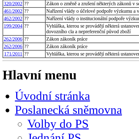
320/2002
??
Zákon o změně a zrušení některých zákonů v so
461/2002
??
Nařízení vlády o účelové podpoře výzkumu a vý
462/2002
??
Nařízení vlády o institucionální podpoře výz
199/2004
??
Vyhláška, kterou se provádějí některá ustanove
dovozního cla a nepreferenční původ zboží
262/2006
??
Zákon zákoník práce
262/2006
??
Zákon zákoník práce
171/2011
??
Vyhláška, kterou se provádějí některá ustanove
Hlavní menu
Úvodní stránka
Poslanecká sněmovna
Volby do PS
Jednání PS