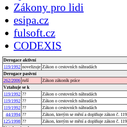
Zákony pro lidi
esipa.cz
fulsoft.cz
CODEXIS
Derogace aktivní
119/1992
novelizuje
Zákon o cestovních náhradách
Derogace pasivní
262/2006
ruší
Zákon zákoník práce
Vztahuje se k
119/1992
??
Zákon o cestovních náhradách
119/1992
??
Zákon o cestovních náhradách
119/1992
??
Zákon o cestovních náhradách
44/1994
??
Zákon, kterým se mění a doplňuje zákon č. 119
125/1998
??
Zákon, kterým se mění a doplňuje zákon č. 119