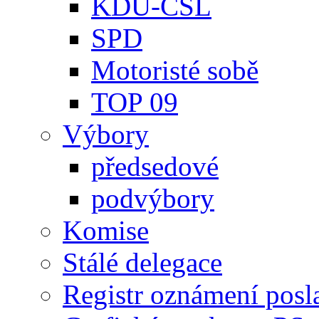
KDU-ČSL
SPD
Motoristé sobě
TOP 09
Výbory
předsedové
podvýbory
Komise
Stálé delegace
Registr oznámení posl