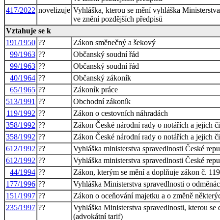
417/2022
novelizuje
Vyhláška, kterou se mění vyhláška Ministerstva
ve znění pozdějších předpisů
Vztahuje se k
191/1950
??
Zákon směnečný a šekový
99/1963
??
Občanský soudní řád
99/1963
??
Občanský soudní řád
40/1964
??
Občanský zákoník
65/1965
??
Zákoník práce
513/1991
??
Obchodní zákoník
119/1992
??
Zákon o cestovních náhradách
358/1992
??
Zákon České národní rady o notářích a jejich či
358/1992
??
Zákon České národní rady o notářích a jejich či
612/1992
??
Vyhláška ministerstva spravedlnosti České rep
612/1992
??
Vyhláška ministerstva spravedlnosti České rep
44/1994
??
Zákon, kterým se mění a doplňuje zákon č. 119
177/1996
??
Vyhláška Ministerstva spravedlnosti o odměnác
151/1997
??
Zákon o oceňování majetku a o změně některý
235/1997
??
Vyhláška Ministerstva spravedlnosti, kterou s
(advokátní tarif)