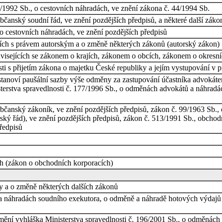
/1992 Sb., o cestovních náhradách, ve znění zákona č. 44/1994 Sb.
čanský soudní řád, ve znění pozdějších předpisů, a některé další záko
o cestovních náhradách, ve znění pozdějších předpisů
cích s právem autorským a o změně některých zákonů (autorský zákon)
visejících se zákonem o krajích, zákonem o obcích, zákonem o okresn
i s přijetím zákona o majetku České republiky a jejím vystupování v p
e stanoví paušální sazby výše odměny za zastupování účastníka advok
terstva spravedlnosti č. 177/1996 Sb., o odměnách advokátů a náhradác
bčanský zákoník, ve znění pozdějších předpisů, zákon č. 99/1963 Sb., 
ářský řád), ve znění pozdějších předpisů, zákon č. 513/1991 Sb., obcho
předpisů
h (zákon o obchodních korporacích)
y a o změně některých dalších zákonů
 a náhradách soudního exekutora, o odměně a náhradě hotových výdajů
 mění vyhláška Ministerstva spravedlnosti č. 196/2001 Sb., o odměnách 