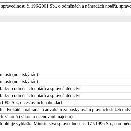
 spravedlnosti č. 196/2001 Sb., o odměnách a náhradách notářů, správc
nnosti (notářský řád)
nnosti (notářský řád)
ubliky o odměnách notářů a správců dědictví
ubliky o odměnách notářů a správců dědictví
/1992 Sb., o cestovních náhradách
h advokátů a náhradách advokátů za poskytování právních služeb (advok
ch zákonů (zákon o oceňování majetku)
e doplňuje vyhláška Ministerstva spravedlnosti č. 177/1996 Sb., o odm