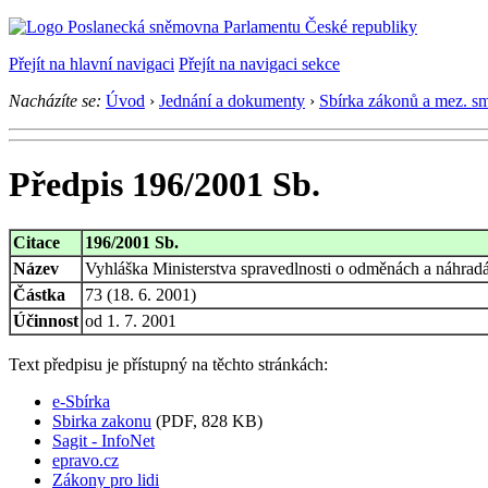
Přejít na hlavní navigaci
Přejít na navigaci sekce
Nacházíte se:
Úvod
›
Jednání a dokumenty
›
Sbírka zákonů a mez. s
Předpis 196/2001 Sb.
Citace
196/2001 Sb.
Název
Vyhláška Ministerstva spravedlnosti o odměnách a náhradá
Částka
73 (18. 6. 2001)
Účinnost
od 1. 7. 2001
Text předpisu je přístupný na těchto stránkách:
e-Sbírka
Sbirka zakonu
(PDF, 828 KB)
Sagit - InfoNet
epravo.cz
Zákony pro lidi