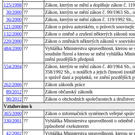
125/1998
??
Zákon, kterým se mění a doplňuje zákon č. 119
30/2000
??
Zákon, kterým se mění zákon č. 99/1963 Sb., ob
36/2000
??
Zákon, kterým se mění zákon č. 119/1992 Sb., 
121/2000
??
Zákon o právu autorském, o právech souvisejí
132/2000
??
Zákon o změně a zrušení některých zákonů sou
220/2000
??
Zákon o změnách některých zákonů v souvislost
484/2000
??
Vyhláška Ministerstva spravedlnosti, kterou s
soudním řízení a kterou se mění vyhláška Minis
znění pozdějších předpisů
554/2004
??
Zákon, kterým se mění zákon č. 40/1964 Sb., o
358/1992 Sb., o notářích a jejich činnosti (not
o správě daní a poplatků, ve znění pozdějších 
262/2006
??
Zákon zákoník práce
89/2012
??
Zákon občanský zákoník
90/2012
??
Zákon o obchodních společnostech a družstvec
Vztahováno k
365/2000
??
Zákon o informačních systémech veřejné správ
330/2001
??
Vyhláška Ministerstva spravedlnosti o odměně
způsobené exekutorem
42/2002
??
Vyhláška Ministerstva spravedlnosti, kterou se