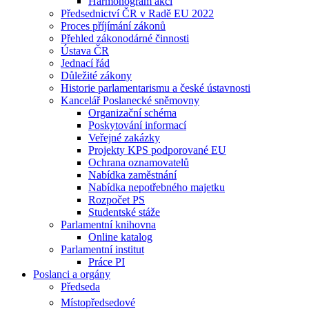
Harmonogram akcí
Předsednictví ČR v Radě EU 2022
Proces příjímání zákonů
Přehled zákonodárné činnosti
Ústava ČR
Jednací řád
Důležité zákony
Historie parlamentarismu a české ústavnosti
Kancelář Poslanecké sněmovny
Organizační schéma
Poskytování informací
Veřejné zakázky
Projekty KPS podporované EU
Ochrana oznamovatelů
Nabídka zaměstnání
Nabídka nepotřebného majetku
Rozpočet PS
Studentské stáže
Parlamentní knihovna
Online katalog
Parlamentní institut
Práce PI
Poslanci a orgány
Předseda
Místopředsedové