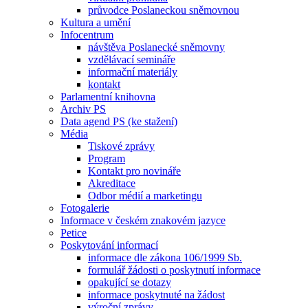
průvodce Poslaneckou sněmovnou
Kultura a umění
Infocentrum
návštěva Poslanecké sněmovny
vzdělávací semináře
informační materiály
kontakt
Parlamentní knihovna
Archiv PS
Data agend PS (ke stažení)
Média
Tiskové zprávy
Program
Kontakt pro novináře
Akreditace
Odbor médií a marketingu
Fotogalerie
Informace v českém znakovém jazyce
Petice
Poskytování informací
informace dle zákona 106/1999 Sb.
formulář žádosti o poskytnutí informace
opakující se dotazy
informace poskytnuté na žádost
výroční zprávy