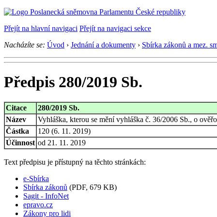
Přejít na hlavní navigaci
Přejít na navigaci sekce
Nacházíte se:
Úvod
›
Jednání a dokumenty
›
Sbírka zákonů a mez. s
Předpis 280/2019 Sb.
Citace
280/2019 Sb.
Název
Vyhláška, kterou se mění vyhláška č. 36/2006 Sb., o ověřo
Částka
120 (6. 11. 2019)
Účinnost
od 21. 11. 2019
Text předpisu je přístupný na těchto stránkách:
e-Sbírka
Sbírka zákonů
(PDF, 679 KB)
Sagit - InfoNet
epravo.cz
Zákony pro lidi