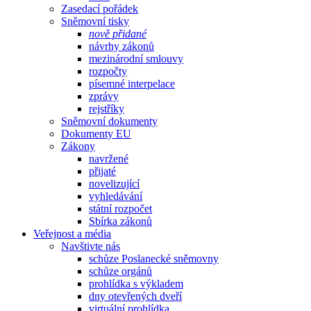
Zasedací pořádek
Sněmovní tisky
nově přidané
návrhy zákonů
mezinárodní smlouvy
rozpočty
písemné interpelace
zprávy
rejstříky
Sněmovní dokumenty
Dokumenty EU
Zákony
navržené
přijaté
novelizující
vyhledávání
státní rozpočet
Sbírka zákonů
Veřejnost a média
Navštivte nás
schůze Poslanecké sněmovny
schůze orgánů
prohlídka s výkladem
dny otevřených dveří
virtuální prohlídka