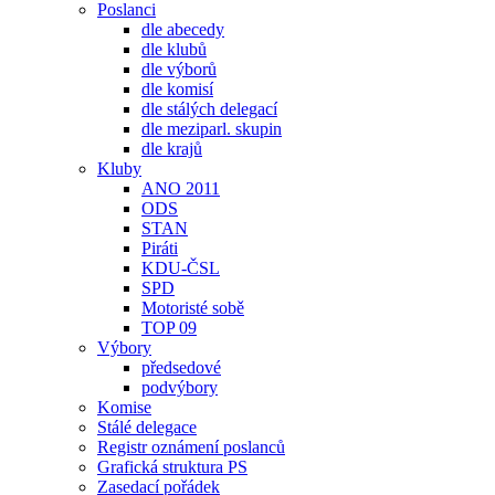
Poslanci
dle abecedy
dle klubů
dle výborů
dle komisí
dle stálých delegací
dle meziparl. skupin
dle krajů
Kluby
ANO 2011
ODS
STAN
Piráti
KDU-ČSL
SPD
Motoristé sobě
TOP 09
Výbory
předsedové
podvýbory
Komise
Stálé delegace
Registr oznámení poslanců
Grafická struktura PS
Zasedací pořádek