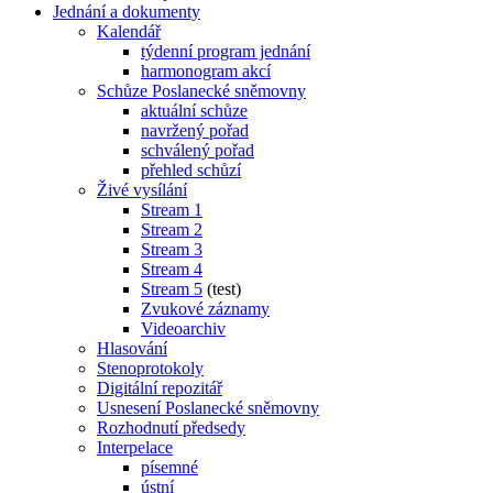
Jednání a dokumenty
Kalendář
týdenní program jednání
harmonogram akcí
Schůze Poslanecké sněmovny
aktuální schůze
navržený pořad
schválený pořad
přehled schůzí
Živé vysílání
Stream 1
Stream 2
Stream 3
Stream 4
Stream 5
(test)
Zvukové záznamy
Videoarchiv
Hlasování
Stenoprotokoly
Digitální repozitář
Usnesení Poslanecké sněmovny
Rozhodnutí předsedy
Interpelace
písemné
ústní