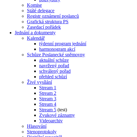
Komise
Stálé delegace
Registr oznámení poslanců
Grafická struktura PS
Zasedací pořádek
Jednání a dokumenty
Kalendář
týdenní program jednání
harmonogram akcí
Schůze Poslanecké sněmovny
aktuální schůze
navržený pořad
schválený pořad
přehled schůzí
Živé vysílání
Stream 1
Stream 2
Stream 3
Stream 4
Stream 5
(test)
Zvukové záznamy
Videoarchiv
Hlasování
Stenoprotokoly