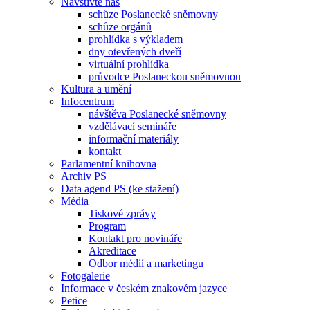
Navštivte nás
schůze Poslanecké sněmovny
schůze orgánů
prohlídka s výkladem
dny otevřených dveří
virtuální prohlídka
průvodce Poslaneckou sněmovnou
Kultura a umění
Infocentrum
návštěva Poslanecké sněmovny
vzdělávací semináře
informační materiály
kontakt
Parlamentní knihovna
Archiv PS
Data agend PS (ke stažení)
Média
Tiskové zprávy
Program
Kontakt pro novináře
Akreditace
Odbor médií a marketingu
Fotogalerie
Informace v českém znakovém jazyce
Petice