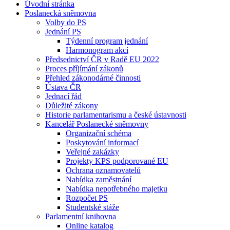
Úvodní stránka
Poslanecká sněmovna
Volby do PS
Jednání PS
Týdenní program jednání
Harmonogram akcí
Předsednictví ČR v Radě EU 2022
Proces příjímání zákonů
Přehled zákonodárné činnosti
Ústava ČR
Jednací řád
Důležité zákony
Historie parlamentarismu a české ústavnosti
Kancelář Poslanecké sněmovny
Organizační schéma
Poskytování informací
Veřejné zakázky
Projekty KPS podporované EU
Ochrana oznamovatelů
Nabídka zaměstnání
Nabídka nepotřebného majetku
Rozpočet PS
Studentské stáže
Parlamentní knihovna
Online katalog