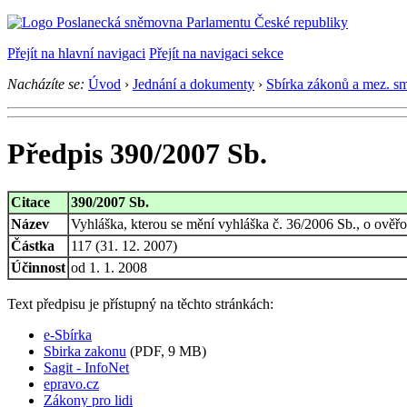
Přejít na hlavní navigaci
Přejít na navigaci sekce
Nacházíte se:
Úvod
›
Jednání a dokumenty
›
Sbírka zákonů a mez. s
Předpis 390/2007 Sb.
Citace
390/2007 Sb.
Název
Vyhláška, kterou se mění vyhláška č. 36/2006 Sb., o ověřo
Částka
117 (31. 12. 2007)
Účinnost
od 1. 1. 2008
Text předpisu je přístupný na těchto stránkách:
e-Sbírka
Sbirka zakonu
(PDF, 9 MB)
Sagit - InfoNet
epravo.cz
Zákony pro lidi