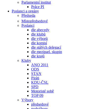
Parlamentní institut
Práce PI
Poslanci a orgány
Předseda
Místopředsedové
Poslanci
dle abecedy
dle klubů
dle výborů
dle komisí
dle stálých delegací
dle meziparl. skupin
dle krajů
Kluby
ANO 2011
ODS
STAN
Piráti
KDU-ČSL
SPD
Motoristé sobě
TOP 09
Výbory
předsedové
podvýbory