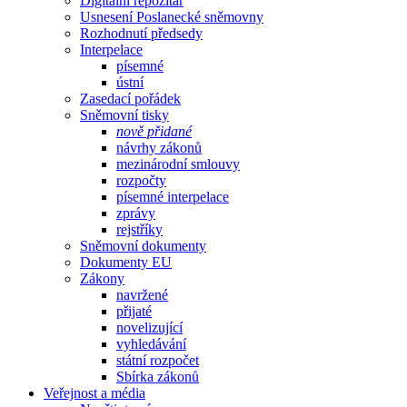
Digitální repozitář
Usnesení Poslanecké sněmovny
Rozhodnutí předsedy
Interpelace
písemné
ústní
Zasedací pořádek
Sněmovní tisky
nově přidané
návrhy zákonů
mezinárodní smlouvy
rozpočty
písemné interpelace
zprávy
rejstříky
Sněmovní dokumenty
Dokumenty EU
Zákony
navržené
přijaté
novelizující
vyhledávání
státní rozpočet
Sbírka zákonů
Veřejnost a média