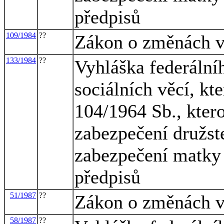
předpisů
109/1984
??
Zákon o změnách 
133/1984
??
Vyhláška federálníh
sociálních věcí, kt
104/1964 Sb., kter
zabezpečení družst
zabezpečení matky a
předpisů
51/1987
??
Zákon o změnách 
58/1987
??