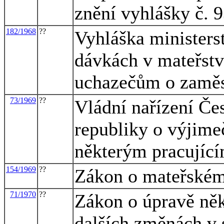
znění vyhlášky č. 
182/1968
??
Vyhláška ministerst
dávkách v mateřství
uchazečům o zaměs
73/1969
??
Vládní nařízení Če
republiky o výjim
některým pracujíc
154/1969
??
Zákon o mateřském
71/1970
??
Zákon o úpravě něk
dalších změnách v 