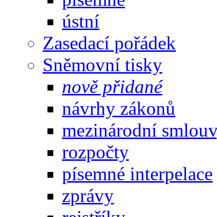
ústní
Zasedací pořádek
Sněmovní tisky
nově přidané
návrhy zákonů
mezinárodní smlou
rozpočty
písemné interpelace
zprávy