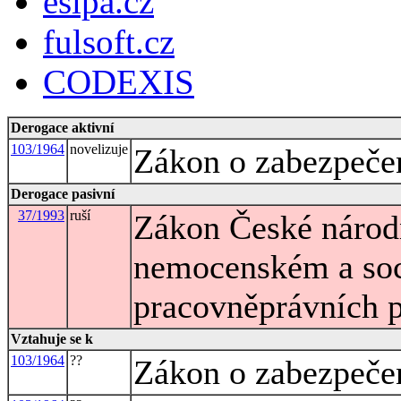
esipa.cz
fulsoft.cz
CODEXIS
Derogace aktivní
103/1964
novelizuje
Zákon o zabezpečen
Derogace pasivní
37/1993
ruší
Zákon České národ
nemocenském a soc
pracovněprávních 
Vztahuje se k
103/1964
??
Zákon o zabezpečen