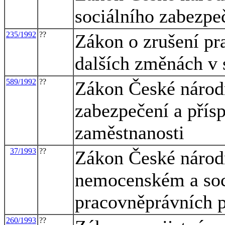
sociálního zabezpe
235/1992
??
Zákon o zrušení pr
dalších změnách v 
589/1992
??
Zákon České národn
zabezpečení a přísp
zaměstnanosti
37/1993
??
Zákon České národ
nemocenském a soc
pracovněprávních 
260/1993
??