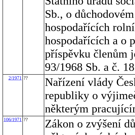
Státního úřadu soc
Sb., o důchodovém 
hospodařících roln
hospodařících a o 
příspěvku členům je
93/1968 Sb. a č. 1
2/1971
??
Nařízení vlády Čes
republiky o výjim
některým pracujíc
106/1971
??
Zákon o zvýšení d