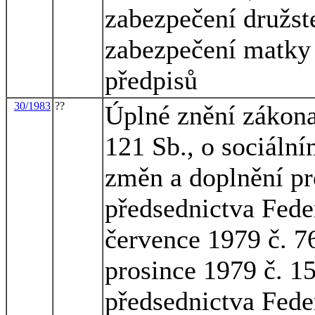
zabezpečení družst
zabezpečení matky a
předpisů
30/1983
??
Úplné znění zákona
121 Sb., o sociáln
změn a doplnění p
předsednictva Fede
července 1979 č. 7
prosince 1979 č. 1
předsednictva Fede