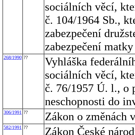
sociálních věcí, kt
č. 104/1964 Sb., kt
zabezpečení družst
zabezpečení matky 
268/1990
??
Vyhláška federálníh
sociálních věcí, kt
č. 76/1957 Ú. l., o
neschopnosti do inv
306/1991
??
Zákon o změnách v
582/1991
??
Zákon České národn