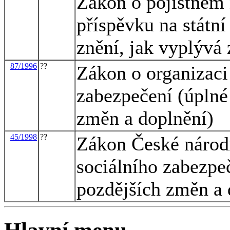
Zákon o pojistném 
příspěvku na státní
znění, jak vyplývá
87/1996
??
Zákon o organizaci
zabezpečení (úplné
změn a doplnění)
45/1998
??
Zákon České národn
sociálního zabezpeč
pozdějších změn a 