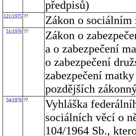
předpisů)
121/1975
??
Zákon o sociálním
51/1976
??
Zákon o zabezpečen
a o zabezpečení ma
o zabezpečení druž
zabezpečení matky a
pozdějších zákonn
54/1976
??
Vyhláška federálníh
sociálních věcí o 
104/1964 Sb., kter