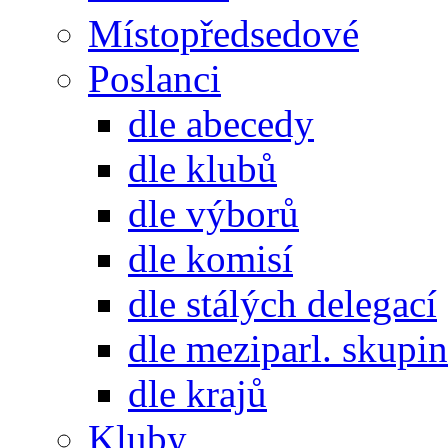
Místopředsedové
Poslanci
dle abecedy
dle klubů
dle výborů
dle komisí
dle stálých delegací
dle meziparl. skupin
dle krajů
Kluby