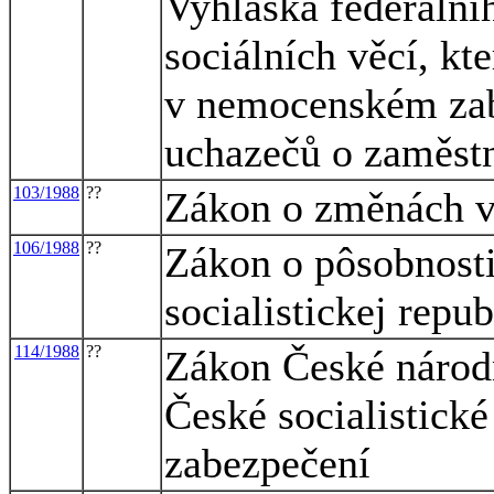
Vyhláška federálníh
sociálních věcí, kt
v nemocenském zab
uchazečů o zaměst
103/1988
??
Zákon o změnách 
106/1988
??
Zákon o pôsobnosti
socialistickej repu
114/1988
??
Zákon České národn
České socialistické
zabezpečení