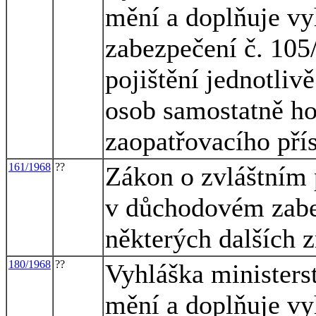
mění a doplňuje vy
zabezpečení č. 10
pojištění jednotliv
osob samostatně ho
zaopatřovacího pří
161/1968
??
Zákon o zvláštním
v důchodovém zabe
některých dalších 
180/1968
??
Vyhláška ministerst
mění a doplňuje vy