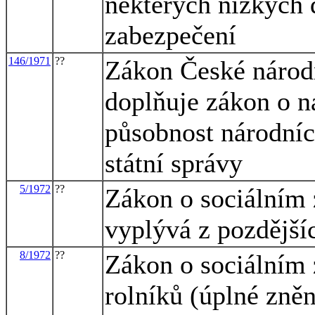
některých nízkých 
zabezpečení
146/1971
??
Zákon České národn
doplňuje zákon o n
působnost národníc
státní správy
5/1972
??
Zákon o sociálním 
vyplývá z pozdější
8/1972
??
Zákon o sociálním 
rolníků (úplné zněn