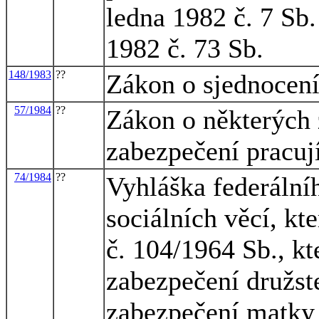
ledna 1982 č. 7 Sb
1982 č. 73 Sb.
148/1983
??
Zákon o sjednocen
57/1984
??
Zákon o některýc
zabezpečení pracuj
74/1984
??
Vyhláška federálníh
sociálních věcí, kt
č. 104/1964 Sb., kt
zabezpečení družst
zabezpečení matky a