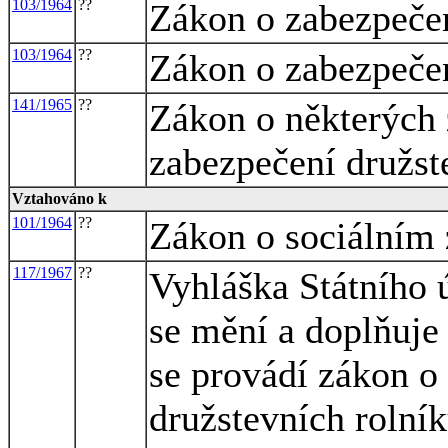
103/1964
??
Zákon o zabezpečen
103/1964
??
Zákon o zabezpečen
141/1965
??
Zákon o některých
zabezpečení družst
Vztahováno k
101/1964
??
Zákon o sociálním
117/1967
??
Vyhláška Státního ú
se mění a doplňuje
se provádí zákon o
družstevních rolní