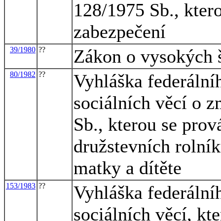
128/1975 Sb., kter
zabezpečení
39/1980
??
Zákon o vysokých 
80/1982
??
Vyhláška federálníh
sociálních věcí o 
Sb., kterou se pro
družstevních rolní
matky a dítěte
153/1983
??
Vyhláška federálníh
sociálních věcí, kt