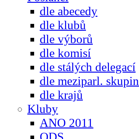
dle abecedy
dle klubů
dle výborů
dle komisí
dle stálých delegací
dle meziparl. skupin
dle krajů
Kluby
ANO 2011
ODS