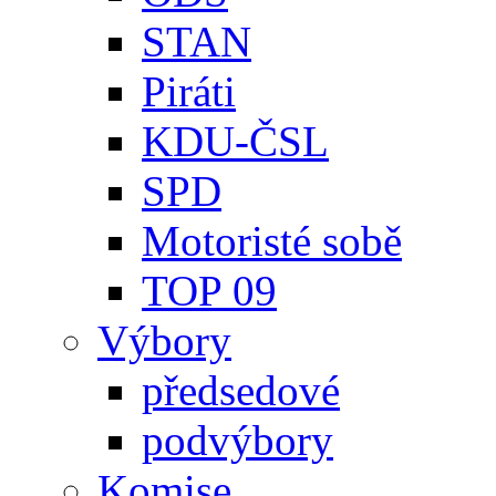
STAN
Piráti
KDU-ČSL
SPD
Motoristé sobě
TOP 09
Výbory
předsedové
podvýbory
Komise