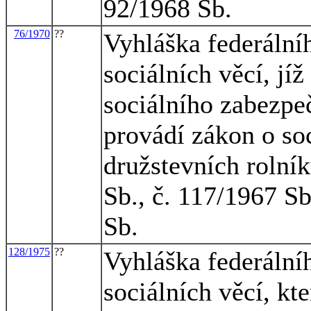
92/1968 Sb.
76/1970
??
Vyhláška federálníh
sociálních věcí, jí
sociálního zabezpeč
provádí zákon o so
družstevních rolní
Sb., č. 117/1967 Sb
Sb.
128/1975
??
Vyhláška federálníh
sociálních věcí, kt