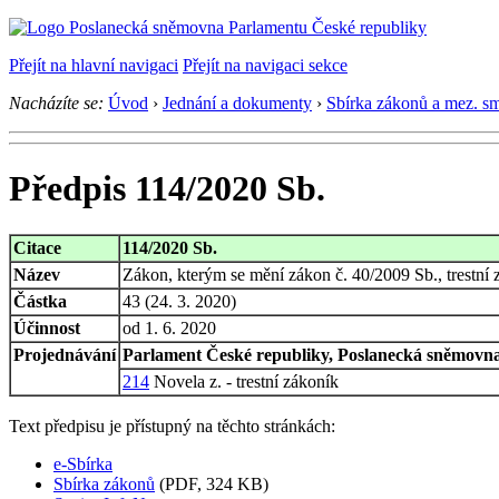
Přejít na hlavní navigaci
Přejít na navigaci sekce
Nacházíte se:
Úvod
›
Jednání a dokumenty
›
Sbírka zákonů a mez. s
Předpis 114/2020 Sb.
Citace
114/2020 Sb.
Název
Zákon, kterým se mění zákon č. 40/2009 Sb., trestní 
Částka
43 (24. 3. 2020)
Účinnost
od 1. 6. 2020
Projednávání
Parlament České republiky, Poslanecká sněmovna,
214
Novela z. - trestní zákoník
Text předpisu je přístupný na těchto stránkách:
e-Sbírka
Sbírka zákonů
(PDF, 324 KB)