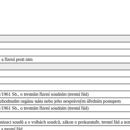
a řízení proti nim
961 Sb., o trestním řízení soudním (trestní řád)
zhodnutím orgánu státu nebo jeho nesprávným úředním postupem
961 Sb., o trestním řízení soudním (trestní řád)
izaci soudů a o volbách soudců, zákon o prokuratuře, trestní řád a not
a trestní řád