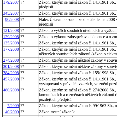
179/2007
??
Zákon, kterým se mění zákon č. 141/1961 Sb., o 
předpisů
345/2007
??
Zákon, kterým se mění zákon č. 141/1961 Sb., o 
90/2008
??
Nález Ústavního soudu ze dne 29. ledna 2008 ve 
předpisů
121/2008
??
Zákon o vyšších soudních úřednících a vyšších 
129/2008
??
Zákon o výkonu zabezpečovací detence a o změ
135/2008
??
Zákon, kterým se mění zákon č. 141/1961 Sb., o 
177/2008
??
Zákon, kterým se mění zákon č. 141/1961 Sb., o
některých souvisejících zákonů (zákon o elekt
274/2008
??
Zákon, kterým se mění některé zákony v souvisl
301/2008
??
Zákon, kterým se mění některé zákony v souvis
384/2008
??
Zákon, kterým se mění zákon č. 155/1998 Sb., o
457/2008
??
Zákon, kterým se mění zákon č. 141/1961 Sb., o
vystupování v právních vztazích, ve znění pozd
480/2008
??
Zákon, kterým se mění zákon č. 274/2008 Sb., 
komunikacích a o změnách některých zákonů (zák
pozdějších předpisů
7/2009
??
Zákon, kterým se mění zákon č. 99/1963 Sb., ob
40/2009
??
Zákon trestní zákoník