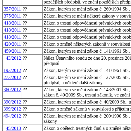
pozdějších předpisů, ve znění pozdějších předpi
357/2011
??
Zákon, kterým se mění zákon č. 269/1994 Sb., o 
375/2011
??
Zákon, kterým se mění některé zákony v souvisl
418/2011
??
Zákon o trestní odpovědnosti právnických osob 
418/2011
??
Zákon o trestní odpovědnosti právnických osob 
418/2011
??
Zákon o trestní odpovědnosti právnických osob 
420/2011
??
Zákon o změně některých zákonů v souvislosti s
459/2011
??
Zákon, kterým se mění zákon č. 141/1961 Sb., o 
43/2012
??
Nález Ústavního soudu ze dne 20. prosince 2011
předpisů
193/2012
??
Zákon, kterým se mění zákon č. 141/1961 Sb., o 
273/2012
??
Zákon, kterým se mění zákon č. 127/2005 Sb., 
předpisů, a některé další zákony
360/2012
??
Zákon, kterým se mění zákon č. 143/2001 Sb., 
zákon č. 40/2009 Sb., trestní zákoník, ve znění
390/2012
??
Zákon, kterým se mění zákon č. 40/2009 Sb., tr
399/2012
??
Zákon o změně zákonů v souvislosti s přijetím
494/2012
??
Zákon, kterým se mění zákon č. 200/1990 Sb., o
zákony
45/2013
??
Zákon o obětech trestných činů a o změně někt