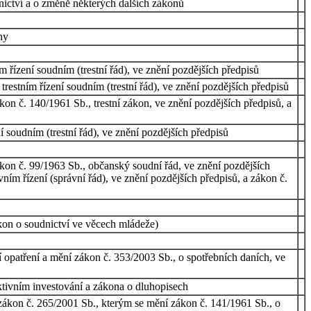
nictví a o změně některých dalších zákonů
ny
 řízení soudním (trestní řád), ve znění pozdějších předpisů
restním řízení soudním (trestní řád), ve znění pozdějších předpisů
kon č. 140/1961 Sb., trestní zákon, ve znění pozdějších předpisů, a
 soudním (trestní řád), ve znění pozdějších předpisů
ákon č. 99/1963 Sb., občanský soudní řád, ve znění pozdějších
ním řízení (správní řád), ve znění pozdějších předpisů, a zákon č.
kon o soudnictví ve věcech mládeže)
í opatření a mění zákon č. 353/2003 Sb., o spotřebních daních, ve
ktivním investování a zákona o dluhopisech
a zákon č. 265/2001 Sb., kterým se mění zákon č. 141/1961 Sb., o