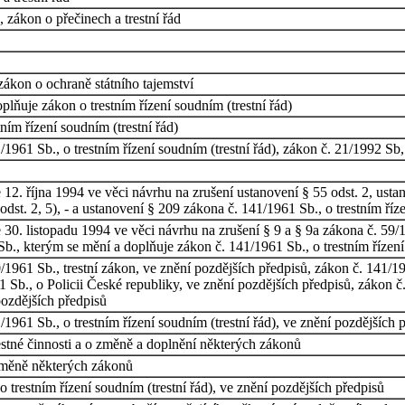
 zákon o přečinech a trestní řád
zákon o ochraně státního tajemství
lňuje zákon o trestním řízení soudním (trestní řád)
ím řízení soudním (trestní řád)
1961 Sb., o trestním řízení soudním (trestní řád), zákon č. 21/1992 Sb
. října 1994 ve věci návrhu na zrušení ustanovení § 55 odst. 2, ustano
dst. 2, 5), - a ustanovení § 209 zákona č. 141/1961 Sb., o trestním říze
0. listopadu 1994 ve věci návrhu na zrušení § 9 a § 9a zákona č. 59/1
., kterým se mění a doplňuje zákon č. 141/1961 Sb., o trestním řízení 
961 Sb., trestní zákon, ve znění pozdějších předpisů, zákon č. 141/1961
 Sb., o Policii České republiky, ve znění pozdějších předpisů, zákon č
pozdějších předpisů
961 Sb., o trestním řízení soudním (trestní řád), ve znění pozdějších 
stné činnosti a o změně a doplnění některých zákonů
změně některých zákonů
trestním řízení soudním (trestní řád), ve znění pozdějších předpisů