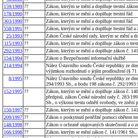
159/1989
??
Zákon, kterým se mění a doplňuje trestní zákon,
178/1990
??
Zákon, kterým se mění a doplňuje trestní řád
303/1990
??
Zákon, kterým se mění a doplňuje trestní řád
558/1991
??
Zákon, kterým se mění a doplňuje trestní řád a 
25/1993
??
Zákon České národní rady, kterým se mění a dop
115/1993
??
Zákon, kterým se mění a doplňuje zákon o trestn
292/1993
??
Zákon, kterým se mění a doplňuje zákon č. 141/
154/1994
??
Zákon o Bezpečnostní informační službě
214/1994
??
Nález Ústavního soudu České republiky ze dne 12
výjimkou rozhodnutí o jejím prodloužení (§ 71 o
8/1995
??
Nález Ústavního soudu České republiky ze dne 3
294/1993 Sb., a bodu 198 zákona č. 292/1993 Sb
152/1995
??
Zákon, kterým se mění a doplňuje zákon č. 140/1
předpisů, zákon České národní rady č. 283/1991
Sb., o výkonu trestu odnětí svobody, ve znění 
150/1997
??
Zákon, kterým se mění a doplňuje zákon č. 141/1
209/1997
??
Zákon o poskytnutí peněžité pomoci obětem tre
148/1998
??
Zákon o ochraně utajovaných skutečností a o 
166/1998
??
Zákon, kterým se mění zákon č. 141/1961 Sb., o 