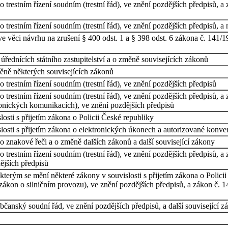
trestním řízení soudním (trestní řád), ve znění pozdějších předpisů, a 
trestním řízení soudním (trestní řád), ve znění pozdějších předpisů, a 
věci návrhu na zrušení § 400 odst. 1 a § 398 odst. 6 zákona č. 141/196
úřednících státního zastupitelství a o změně souvisejících zákonů
ně některých souvisejících zákonů
trestním řízení soudním (trestní řád), ve znění pozdějších předpisů
 trestním řízení soudním (trestní řád), ve znění pozdějších předpisů, 
ronických komunikacích), ve znění pozdějších předpisů
osti s přijetím zákona o Policii České republiky
losti s přijetím zákona o elektronických úkonech a autorizované konv
 znakové řeči a o změně dalších zákonů a další související zákony
 trestním řízení soudním (trestní řád), ve znění pozdějších předpisů, a
ějších předpisů
kterým se mění některé zákony v souvislosti s přijetím zákona o Polic
on o silničním provozu), ve znění pozdějších předpisů, a zákon č. 141/
čanský soudní řád, ve znění pozdějších předpisů, a další související z