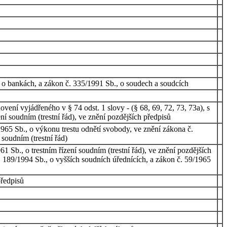
, o bankách, a zákon č. 335/1991 Sb., o soudech a soudcích
vení vyjádřeného v § 74 odst. 1 slovy - (§ 68, 69, 72, 73, 73a), s
ní soudním (trestní řád), ve znění pozdějších předpisů
965 Sb., o výkonu trestu odnětí svobody, ve znění zákona č.
soudním (trestní řád)
 Sb., o trestním řízení soudním (trestní řád), ve znění pozdějších
. 189/1994 Sb., o vyšších soudních úřednících, a zákon č. 59/1965
předpisů