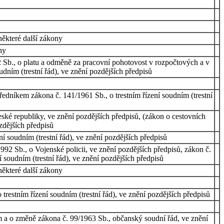
některé další zákony
ny
2 Sb., o platu a odměně za pracovní pohotovost v rozpočtových a v
udním (trestní řád), ve znění pozdějších předpisů
ředníkem zákona č. 141/1961 Sb., o trestním řízení soudním (trestní
ské republiky, ve znění pozdějších předpisů, (zákon o cestovních
ozdějších předpisů
í soudním (trestní řád), ve znění pozdějších předpisů
992 Sb., o Vojenské policii, ve znění pozdějších předpisů, zákon č.
 soudním (trestní řád), ve znění pozdějších předpisů
některé další zákony
trestním řízení soudním (trestní řád), ve znění pozdějších předpisů
ím a o změně zákona č. 99/1963 Sb., občanský soudní řád, ve znění