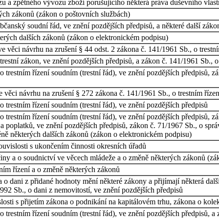
zu a zpětného vývozu zboží porušujícího některá práva duševního vlast
ých zákonů (zákon o poštovních službách)
čanský soudní řád, ve znění pozdějších předpisů, a některé další záko
erých dalších zákonů (zákon o elektronickém podpisu)
 věci návrhu na zrušení § 44 odst. 2 zákona č. 141/1961 Sb., o trestním
estní zákon, ve znění pozdějších předpisů, a zákon č. 141/1961 Sb., o t
trestním řízení soudním (trestní řád), ve znění pozdějších předpisů, zá
 věci návrhu na zrušení § 272 zákona č. 141/1961 Sb., o trestním řízení
trestním řízení soudním (trestní řád), ve znění pozdějších předpisů
 trestním řízení soudním (trestní řád), ve znění pozdějších předpisů, z
a poplatků, ve znění pozdějších předpisů, zákon č. 71/1967 Sb., o správ
ně některých dalších zákonů (zákon o elektronickém podpisu)
uvislosti s ukončením činnosti okresních úřadů
iny a o soudnictví ve věcech mládeže a o změně některých zákonů (zá
tním řízení a o změně některých zákonů
a o dani z přidané hodnoty mění některé zákony a přijímají některá dalš
992 Sb., o dani z nemovitostí, ve znění pozdějších předpisů
osti s přijetím zákona o podnikání na kapitálovém trhu, zákona o kole
 trestním řízení soudním (trestní řád), ve znění pozdějších předpisů, 