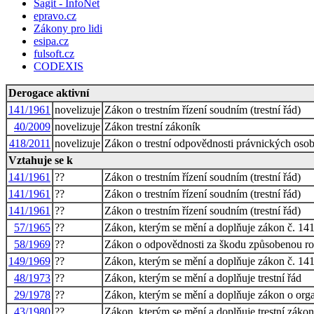
Sagit - InfoNet
epravo.cz
Zákony pro lidi
esipa.cz
fulsoft.cz
CODEXIS
Derogace aktivní
141/1961
novelizuje
Zákon o trestním řízení soudním (trestní řád)
40/2009
novelizuje
Zákon trestní zákoník
418/2011
novelizuje
Zákon o trestní odpovědnosti právnických osob 
Vztahuje se k
141/1961
??
Zákon o trestním řízení soudním (trestní řád)
141/1961
??
Zákon o trestním řízení soudním (trestní řád)
141/1961
??
Zákon o trestním řízení soudním (trestní řád)
57/1965
??
Zákon, kterým se mění a doplňuje zákon č. 141/1
58/1969
??
Zákon o odpovědnosti za škodu způsobenou ro
149/1969
??
Zákon, kterým se mění a doplňuje zákon č. 141/1
48/1973
??
Zákon, kterým se mění a doplňuje trestní řád
29/1978
??
Zákon, kterým se mění a doplňuje zákon o organ
43/1980
??
Zákon, kterým se mění a doplňuje trestní zákon 