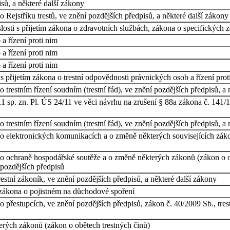
sů, a některé další zákony
Rejstříku trestů, ve znění pozdějších předpisů, a některé další zákony
osti s přijetím zákona o zdravotních službách, zákona o specifických 
a řízení proti nim
a řízení proti nim
a řízení proti nim
 přijetím zákona o trestní odpovědnosti právnických osob a řízení prot
trestním řízení soudním (trestní řád), ve znění pozdějších předpisů, a 
 sp. zn. Pl. ÚS 24/11 ve věci návrhu na zrušení § 88a zákona č. 141/196
trestním řízení soudním (trestní řád), ve znění pozdějších předpisů, a 
o elektronických komunikacích a o změně některých souvisejících zák
o ochraně hospodářské soutěže a o změně některých zákonů (zákon o oc
 pozdějších předpisů
estní zákoník, ve znění pozdějších předpisů, a některé další zákony
 zákona o pojistném na důchodové spoření
 přestupcích, ve znění pozdějších předpisů, zákon č. 40/2009 Sb., trest
erých zákonů (zákon o obětech trestných činů)