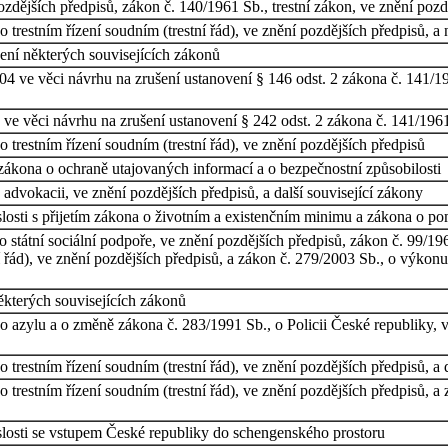
pozdějších předpisů, zákon č. 140/1961 Sb., trestní zákon, ve znění pozd
trestním řízení soudním (trestní řád), ve znění pozdějších předpisů, a 
šení některých souvisejících zákonů
4 ve věci návrhu na zrušení ustanovení § 146 odst. 2 zákona č. 141/1961
e věci návrhu na zrušení ustanovení § 242 odst. 2 zákona č. 141/1961 S
trestním řízení soudním (trestní řád), ve znění pozdějších předpisů
zákona o ochraně utajovaných informací a o bezpečnostní způsobilosti
advokacii, ve znění pozdějších předpisů, a další související zákony
losti s přijetím zákona o životním a existenčním minimu a zákona o p
 státní sociální podpoře, ve znění pozdějších předpisů, zákon č. 99/19
í řád), ve znění pozdějších předpisů, a zákon č. 279/2003 Sb., o výkonu 
ěkterých souvisejících zákonů
 azylu a o změně zákona č. 283/1991 Sb., o Policii České republiky, v
trestním řízení soudním (trestní řád), ve znění pozdějších předpisů, a 
trestním řízení soudním (trestní řád), ve znění pozdějších předpisů, a 
losti se vstupem České republiky do schengenského prostoru