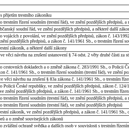
 přijetím trestního zákoníku
trestním řízení soudním (trestní řád), ve znění pozdějších předpisů, a 
čanský soudní řád, ve znění pozdějších předpisů, a některé další záko
o vojácích z povolání, ve znění pozdějších předpisů, zákon č. 143/199
nění pozdějších předpisů, a zákon č. 141/1961 Sb., o trestním řízení so
estní zákoník, a některé další zákony
 věci návrhu na zrušení ustanovení § 74 odst. 2 věty druhé části za st
o cestovních dokladech a o změně zákona č. 283/1991 Sb., o Policii Če
on č. 141/1961 Sb., o trestním řízení soudním (trestní řád), ve znění p
 věci návrhu na zrušení § 83a zákona č. 141/1961 Sb., o trestním řízen
 Policii České republiky, ve znění pozdějších předpisů, zákon č. 124/1
e znění pozdějších předpisů, a zákon č. 141/1961 Sb., o trestním řízení
trestním řízení soudním (trestní řád), ve znění pozdějších předpisů, a 
trestním řízení soudním (trestní řád), ve znění pozdějších předpisů
stní zákoník, ve znění pozdějších předpisů, a zákon č. 141/1961 Sb., o 
rů a o změně souvisejících zákonů
 zvláštní ochraně svědka a dalších osob v souvislosti s trestním řízen