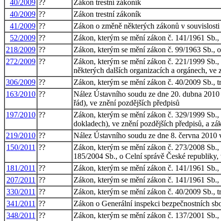
40/2009
??
Zákon trestní zákoník
40/2009
??
Zákon trestní zákoník
41/2009
??
Zákon o změně některých zákonů v souvislosti s
52/2009
??
Zákon, kterým se mění zákon č. 141/1961 Sb., o 
218/2009
??
Zákon, kterým se mění zákon č. 99/1963 Sb., ob
272/2009
??
Zákon, kterým se mění zákon č. 221/1999 Sb., 
některých dalších organizacích a orgánech, ve z
306/2009
??
Zákon, kterým se mění zákon č. 40/2009 Sb., tr
163/2010
??
Nález Ústavního soudu ze dne 20. dubna 2010 ve
řád), ve znění pozdějších předpisů
197/2010
??
Zákon, kterým se mění zákon č. 329/1999 Sb., 
dokladech), ve znění pozdějších předpisů, a zák
219/2010
??
Nález Ústavního soudu ze dne 8. června 2010 ve
150/2011
??
Zákon, kterým se mění zákon č. 273/2008 Sb., o
185/2004 Sb., o Celní správě České republiky, v
181/2011
??
Zákon, kterým se mění zákon č. 141/1961 Sb., o 
207/2011
??
Zákon, kterým se mění zákon č. 141/1961 Sb., o 
330/2011
??
Zákon, kterým se mění zákon č. 40/2009 Sb., tre
341/2011
??
Zákon o Generální inspekci bezpečnostních sbo
348/2011
??
Zákon, kterým se mění zákon č. 137/2001 Sb., o