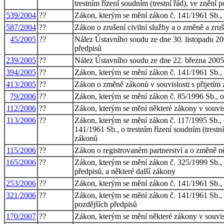
trestním řízení soudním (trestní řád), ve znění 
539/2004
??
Zákon, kterým se mění zákon č. 141/1961 Sb., o 
587/2004
??
Zákon o zrušení civilní služby a o změně a zru
45/2005
??
Nález Ústavního soudu ze dne 30. listopadu 200
předpisů
239/2005
??
Nález Ústavního soudu ze dne 22. března 2005 v
394/2005
??
Zákon, kterým se mění zákon č. 141/1961 Sb., o 
413/2005
??
Zákon o změně zákonů v souvislosti s přijetím 
79/2006
??
Zákon, kterým se mění zákon č. 85/1996 Sb., o 
112/2006
??
Zákon, kterým se mění některé zákony v souvis
113/2006
??
Zákon, kterým se mění zákon č. 117/1995 Sb., o
141/1961 Sb., o trestním řízení soudním (trestn
zákonů
115/2006
??
Zákon o registrovaném partnerství a o změně n
165/2006
??
Zákon, kterým se mění zákon č. 325/1999 Sb., o
předpisů, a některé další zákony
253/2006
??
Zákon, kterým se mění zákon č. 141/1961 Sb., o 
321/2006
??
Zákon, kterým se mění zákon č. 141/1961 Sb., o 
pozdějších předpisů
170/2007
??
Zákon, kterým se mění některé zákony v souvis