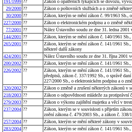
191/1999
??
Zákon o opatřeních týkajících se dovozu, vývo
29/2000
??
Zákon o poštovních službách a o změně někter
30/2000
??
Zákon, kterým se mění zákon č. 99/1963 Sb., ob
227/2000
??
Zákon o elektronickém podpisu a o změně někt
77/2001
??
Nález Ústavního soudu ze dne 31. ledna 2001 ve
144/2001
??
Zákon, kterým se mění zákon č. 140/1961 Sb., tr
265/2001
??
Zákon, kterým se mění zákon č. 141/1961 Sb., o 
některé další zákony
424/2001
??
Nález Ústavního soudu ze dne 31. října 2001 ve
200/2002
??
Zákon, kterým se mění zákon č. 141/1961 Sb., o 
226/2002
??
Zákon, kterým se mění zákon č. 141/1961 Sb., o
předpisů, zákon č. 337/1992 Sb., o správě daní 
227/2000 Sb., o elektronickém podpisu a o změ
320/2002
??
Zákon o změně a zrušení některých zákonů v so
218/2003
??
Zákon o odpovědnosti mládeže za protiprávní č
279/2003
??
Zákon o výkonu zajištění majetku a věcí v tres
237/2004
??
Zákon, kterým se v souvislosti s přijetím zákon
znění zákona č. 479/2003 Sb., a zákon č. 338/1
257/2004
??
Zákon, kterým se mění některé zákony v souvisl
283/2004
??
Zákon, kterým se mění zákon č. 141/1961 Sb., o