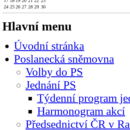
17
18
19
20
21
22
23
24
25
26
27
28
29
30
Hlavní menu
Úvodní stránka
Poslanecká sněmovna
Volby do PS
Jednání PS
Týdenní program je
Harmonogram akcí
Předsednictví ČR v R