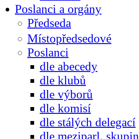
Poslanci a orgány
Předseda
Místopředsedové
Poslanci
dle abecedy
dle klubů
dle výborů
dle komisí
dle stálých delegací
dle meziparl. skupin