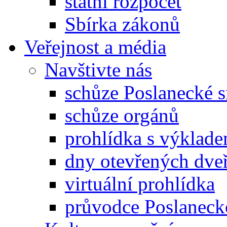
státní rozpočet
Sbírka zákonů
Veřejnost a média
Navštivte nás
schůze Poslanecké
schůze orgánů
prohlídka s výklad
dny otevřených dveř
virtuální prohlídka
průvodce Poslanec