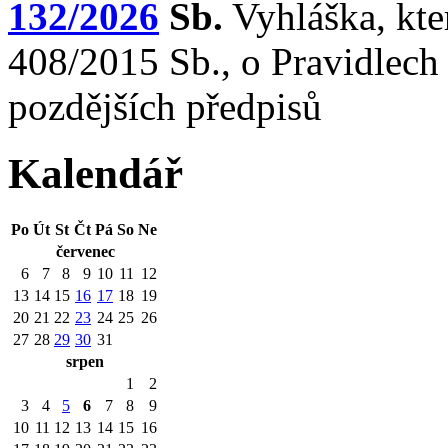
132/2026
Sb.
Vyhláška, kte
408/2015 Sb., o Pravidlech 
pozdějších předpisů
Kalendář
Po
Út
St
Čt
Pá
So
Ne
červenec
6
7
8
9
10
11
12
13
14
15
16
17
18
19
20
21
22
23
24
25
26
27
28
29
30
31
srpen
1
2
3
4
5
6
7
8
9
10
11
12
13
14
15
16