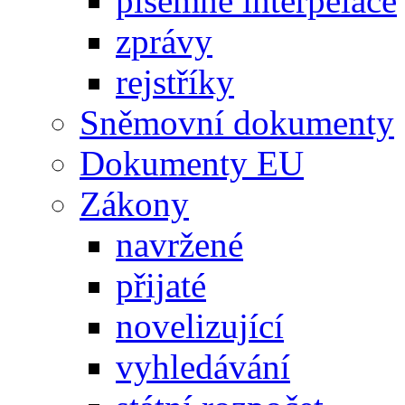
písemné interpelace
zprávy
rejstříky
Sněmovní dokumenty
Dokumenty EU
Zákony
navržené
přijaté
novelizující
vyhledávání