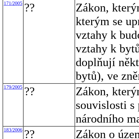
171/2005
??
Zákon, který
kterým se up
vztahy k bud
vztahy k byt
doplňují někt
bytů), ve zně
179/2005
??
Zákon, který
souvislosti s
národního ma
183/2006
??
Zákon o úze