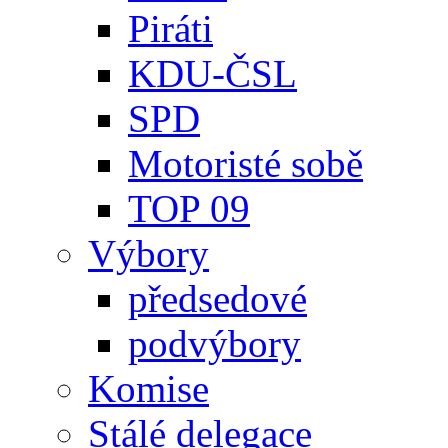
Piráti
KDU-ČSL
SPD
Motoristé sobě
TOP 09
Výbory
předsedové
podvýbory
Komise
Stálé delegace