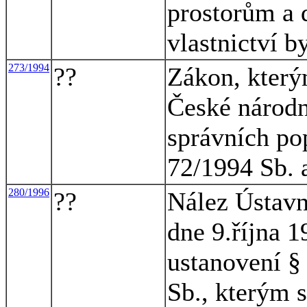
prostorům a 
vlastnictví b
273/1994
??
Zákon, který
České národn
správních pop
72/1994 Sb. 
280/1996
??
Nález Ústavn
dne 9.října 1
ustanovení §
Sb., kterým s