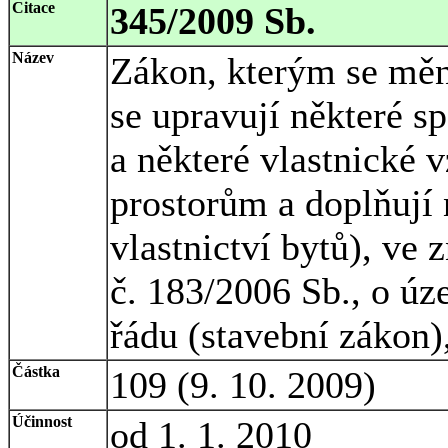
Citace
345/2009 Sb.
Název
Zákon, kterým se měn
se upravují některé s
a některé vlastnické
prostorům a doplňují
vlastnictví bytů), ve 
č. 183/2006 Sb., o ú
řádu (stavební zákon)
Částka
109 (9. 10. 2009)
Účinnost
od 1. 1. 2010