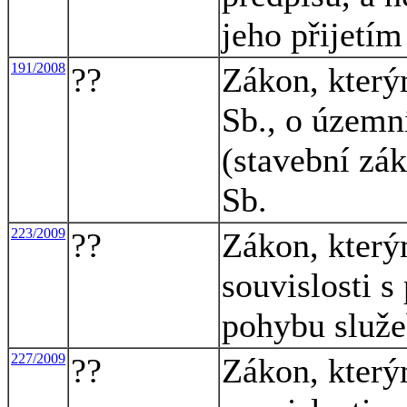
jeho přijetím
191/2008
??
Zákon, který
Sb., o územn
(stavební zá
Sb.
223/2009
??
Zákon, který
souvislosti s
pohybu služ
227/2009
??
Zákon, který