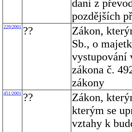
dani z převo
pozdějších p
229/2001
??
Zákon, který
Sb., o majet
vystupování 
zákona č. 492
zákony
451/2001
??
Zákon, který
kterým se up
vztahy k bud