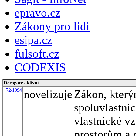
epravo.cz
Zákony pro lidi
esipa.cz
fulsoft.cz
CODEXIS
Derogace aktivní
72/1994
novelizuje
Zákon, který
spoluvlastni
vlastnické v
prostorům a 