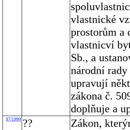
spoluvlastni
vlastnické v
prostorům a 
vlastnicví by
Sb., a ustano
národní rady
upravují něk
zákona č. 50
doplňuje a u
97/1999
??
Zákon, který