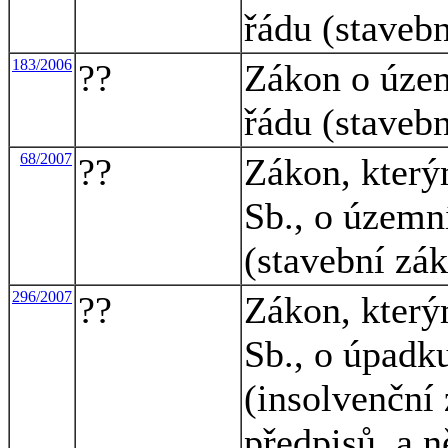
řádu (staveb
183/2006
??
Zákon o úze
řádu (staveb
68/2007
??
Zákon, který
Sb., o územn
(stavební zá
296/2007
??
Zákon, který
Sb., o úpadk
(insolvenční 
předpisů, a n