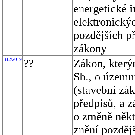
energetické i
elektronický
pozdějších př
zákony
312/2019
??
Zákon, který
Sb., o územn
(stavební zák
předpisů, a 
o změně někt
znění pozděj