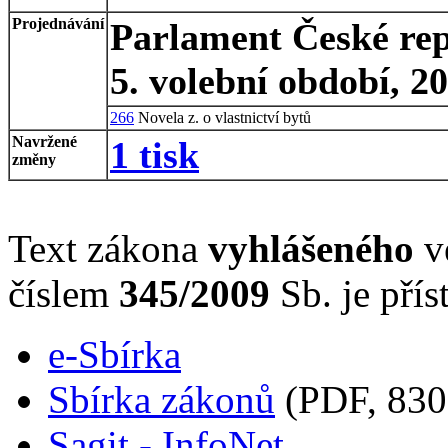
Projednávání
Parlament České rep
5. volební období, 2
266
Novela z. o vlastnictví bytů
Navržené
1 tisk
změny
Text zákona
vyhlášeného
ve
číslem
345/2009
Sb. je přís
e-Sbírka
Sbírka zákonů
(PDF, 830
Sagit - InfoNet