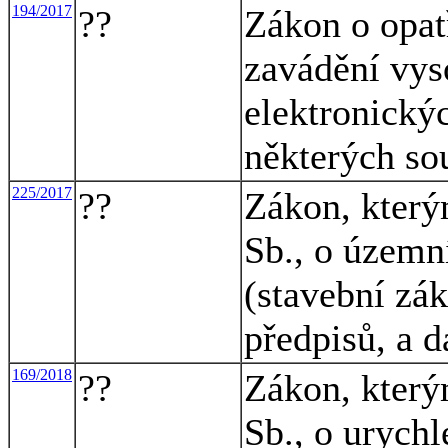
194/2017
??
Zákon o opat
zavádění vys
elektronický
některých so
225/2017
??
Zákon, který
Sb., o územn
(stavební zák
předpisů, a d
169/2018
??
Zákon, který
Sb., o urychl