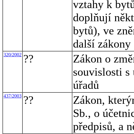
vztahy k byt
doplňují někt
bytů), ve zně
další zákony
320/2002
??
Zákon o změn
souvislosti 
úřadů
437/2003
??
Zákon, který
Sb., o účetni
předpisů, a n