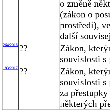
o změně někt
(zákon o pos
prostředí), v
další souvise
264/2016
??
Zákon, který
souvislosti 
183/2017
??
Zákon, který
souvislosti s
za přestupky 
některých př