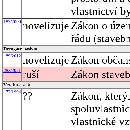
vlastnictví b
183/2006
novelizuje
Zákon o úze
řádu (staveb
Derogace pasivní
89/2012
novelizuje
Zákon občan
283/2021
ruší
Zákon staveb
Vztahuje se k
72/1994
??
Zákon, který
spoluvlastni
vlastnické v