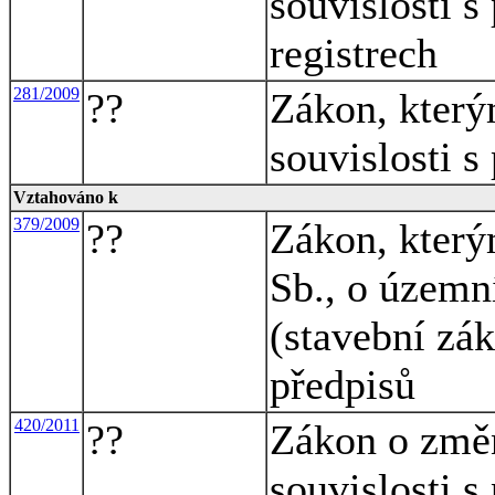
souvislosti s
registrech
281/2009
??
Zákon, který
souvislosti s
Vztahováno k
379/2009
??
Zákon, který
Sb., o územn
(stavební zák
předpisů
420/2011
??
Zákon o změ
souvislosti s