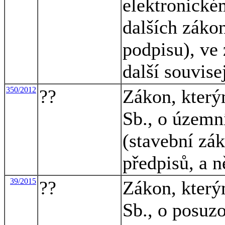
elektronické
dalších záko
podpisu), ve 
další souvise
350/2012
??
Zákon, který
Sb., o územn
(stavební zák
předpisů, a n
39/2015
??
Zákon, který
Sb., o posuzo