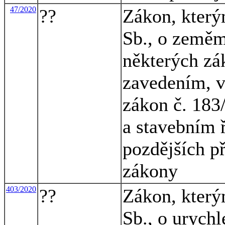
47/2020
??
Zákon, který
Sb., o zeměm
některých zá
zavedením, v
zákon č. 183
a stavebním 
pozdějších př
zákony
403/2020
??
Zákon, který
Sb., o urychl