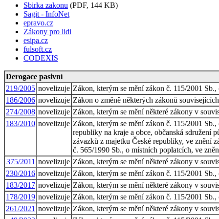
Sbirka zakonu
(PDF, 144 KB)
Sagit - InfoNet
epravo.cz
Zákony pro lidi
esipa.cz
fulsoft.cz
CODEXIS
Derogace pasivní
219/2005
novelizuje
Zákon, kterým se mění zákon č. 115/2001 Sb., 
186/2006
novelizuje
Zákon o změně některých zákonů souvisejících 
274/2008
novelizuje
Zákon, kterým se mění některé zákony v souvisl
183/2010
novelizuje
Zákon, kterým se mění zákon č. 115/2001 Sb., 
republiky na kraje a obce, občanská sdružení p
závazků z majetku České republiky, ve znění zá
č. 565/1990 Sb., o místních poplatcích, ve zněn
375/2011
novelizuje
Zákon, kterým se mění některé zákony v souvisl
230/2016
novelizuje
Zákon, kterým se mění zákon č. 115/2001 Sb., o
183/2017
novelizuje
Zákon, kterým se mění některé zákony v souvisl
178/2019
novelizuje
Zákon, kterým se mění zákon č. 115/2001 Sb., o
261/2021
novelizuje
Zákon, kterým se mění některé zákony v souvisl