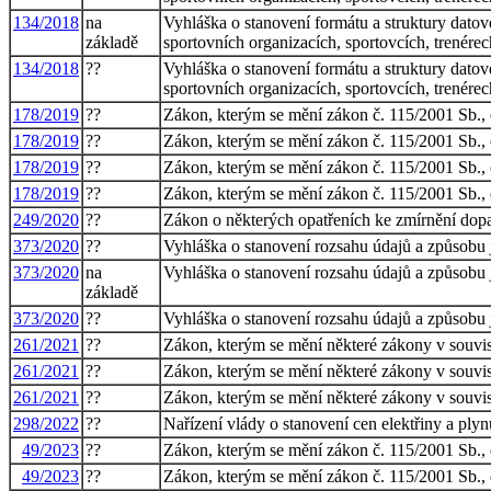
134/2018
na
Vyhláška o stanovení formátu a struktury datové
základě
sportovních organizacích, sportovcích, trenérec
134/2018
??
Vyhláška o stanovení formátu a struktury datové
sportovních organizacích, sportovcích, trenérec
178/2019
??
Zákon, kterým se mění zákon č. 115/2001 Sb., o
178/2019
??
Zákon, kterým se mění zákon č. 115/2001 Sb., o
178/2019
??
Zákon, kterým se mění zákon č. 115/2001 Sb., o
178/2019
??
Zákon, kterým se mění zákon č. 115/2001 Sb., o
249/2020
??
Zákon o některých opatřeních ke zmírnění do
373/2020
??
Vyhláška o stanovení rozsahu údajů a způsobu j
373/2020
na
Vyhláška o stanovení rozsahu údajů a způsobu j
základě
373/2020
??
Vyhláška o stanovení rozsahu údajů a způsobu j
261/2021
??
Zákon, kterým se mění některé zákony v souvisl
261/2021
??
Zákon, kterým se mění některé zákony v souvisl
261/2021
??
Zákon, kterým se mění některé zákony v souvisl
298/2022
??
Nařízení vlády o stanovení cen elektřiny a plyn
49/2023
??
Zákon, kterým se mění zákon č. 115/2001 Sb., o
49/2023
??
Zákon, kterým se mění zákon č. 115/2001 Sb., o