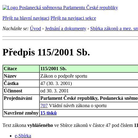
Přejít na hlavní navigaci
Přejít na navigaci sekce
Nacházíte se:
Úvod
›
Jednání a dokumenty
›
Sbírka zákonů a mez. s
Předpis 115/2001 Sb.
Citace
115/2001 Sb.
Název
Zákon o podpoře sportu
Částka
47 (30. 3. 2001)
Účinnost
od 30. 3. 2001
Projednávání
Parlament České republiky, Poslanecká sněmov
707
Vládní návrh zákona o sportu
Navržené změny
15 tisků
Text zákona
vyhlášeného
ve Sbírce zákonů v částce 47 pod číslem
1
e-Sbírka