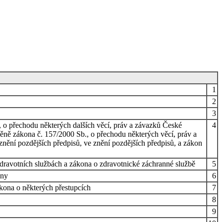
1
2
3
, o přechodu některých dalších věcí, práv a závazků České
4
měně zákona č. 157/2000 Sb., o přechodu některých věcí, práv a
znění pozdějších předpisů, ve znění pozdějších předpisů, a zákon
zdravotních službách a zákona o zdravotnické záchranné službě
5
ony
6
ákona o některých přestupcích
7
8
9