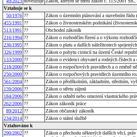
49/2023
novelizuje
Zákon, kterým se mění zákon č. 115/2001 Sb., o
Vztahuje se k
50/1976
??
Zákon o územním plánování a stavebním řádu (
455/1991
??
Zákon o živnostenském podnikání (živnostens
513/1991
??
Obchodní zákoník
216/1994
??
Zákon o rozhodčím řízení a o výkonu rozhodčí
236/1995
??
Zákon o platu a dalších náležitostech spojenýc
326/1999
??
Zákon o pobytu cizinců na území České republ
133/2000
??
Zákon o evidenci obyvatel a rodných číslech a
218/2000
??
Zákon o rozpočtových pravidlech a o změně něk
250/2000
??
Zákon o rozpočtových pravidlech územního ro
561/2004
??
Zákon o předškolním, základním, středním, vy
159/2006
??
Zákon o střetu zájmů
184/2006
??
Zákon o odnětí nebo omezení vlastnického prá
262/2006
??
Zákon zákoník práce
89/2012
??
Zákon občanský zákoník
234/2014
??
Zákon o státní službě
Vztahováno k
290/2002
??
Zákon o přechodu některých dalších věcí, práv 