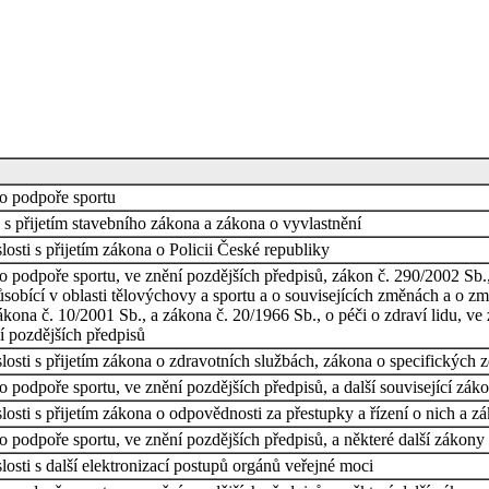
o podpoře sportu
s přijetím stavebního zákona a zákona o vyvlastnění
osti s přijetím zákona o Policii České republiky
o podpoře sportu, ve znění pozdějších předpisů, zákon č. 290/2002 Sb.
ůsobící v oblasti tělovýchovy a sportu a o souvisejících změnách a o z
kona č. 10/2001 Sb., a zákona č. 20/1966 Sb., o péči o zdraví lidu, ve 
í pozdějších předpisů
osti s přijetím zákona o zdravotních službách, zákona o specifických 
 podpoře sportu, ve znění pozdějších předpisů, a další související zák
osti s přijetím zákona o odpovědnosti za přestupky a řízení o nich a z
 podpoře sportu, ve znění pozdějších předpisů, a některé další zákony
osti s další elektronizací postupů orgánů veřejné moci