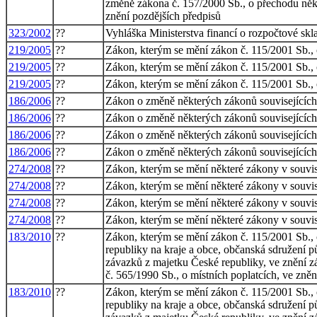
změně zákona č. 157/2000 Sb., o přechodu někte
znění pozdějších předpisů
323/2002
??
Vyhláška Ministerstva financí o rozpočtové skl
219/2005
??
Zákon, kterým se mění zákon č. 115/2001 Sb., 
219/2005
??
Zákon, kterým se mění zákon č. 115/2001 Sb., 
219/2005
??
Zákon, kterým se mění zákon č. 115/2001 Sb., 
186/2006
??
Zákon o změně některých zákonů souvisejících 
186/2006
??
Zákon o změně některých zákonů souvisejících 
186/2006
??
Zákon o změně některých zákonů souvisejících 
186/2006
??
Zákon o změně některých zákonů souvisejících 
274/2008
??
Zákon, kterým se mění některé zákony v souvisl
274/2008
??
Zákon, kterým se mění některé zákony v souvisl
274/2008
??
Zákon, kterým se mění některé zákony v souvisl
274/2008
??
Zákon, kterým se mění některé zákony v souvisl
183/2010
??
Zákon, kterým se mění zákon č. 115/2001 Sb., 
republiky na kraje a obce, občanská sdružení p
závazků z majetku České republiky, ve znění zá
č. 565/1990 Sb., o místních poplatcích, ve zněn
183/2010
??
Zákon, kterým se mění zákon č. 115/2001 Sb., 
republiky na kraje a obce, občanská sdružení p