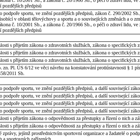
kona č. 10/2001 Sb., a zákona č. 20/1966 Sb., o péči o zdraví lidu, ve 
í pozdějších předpisů
o podpoře sportu, ve znění pozdějších předpisů, zákon č. 290/2002 Sb.
ůsobící v oblasti tělovýchovy a sportu a o souvisejících změnách a o z
kona č. 10/2001 Sb., a zákona č. 20/1966 Sb., o péči o zdraví lidu, ve 
í pozdějších předpisů
osti s přijetím zákona o zdravotních službách, zákona o specifických 
osti s přijetím zákona o zdravotních službách, zákona o specifických 
osti s přijetím zákona o zdravotních službách, zákona o specifických 
 zn. Pl. ÚS 6/12 ve věci návrhu na konstatování protiústavnosti § 1 pís
458/2011 Sb.
 podpoře sportu, ve znění pozdějších předpisů, a další související zák
 podpoře sportu, ve znění pozdějších předpisů, a další související zák
 podpoře sportu, ve znění pozdějších předpisů, a další související zák
 podpoře sportu, ve znění pozdějších předpisů, a další související zák
osti s přijetím zákona o odpovědnosti za přestupky a řízení o nich a z
osti s přijetím zákona o odpovědnosti za přestupky a řízení o nich a z
 zprávy, jejímž prostřednictvím sportovní organizace a žadatelé o podpor
h a sportovních zařízeních