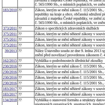
závazků z majetku České republiky, ve znění zá
č. 565/1990 Sb., o místních poplatcích, ve zněn
183/2010
??
Zákon, kterým se mění zákon č. 115/2001 Sb., 
republiky na kraje a obce, občanská sdružení p
závazků z majetku České republiky, ve znění zá
č. 565/1990 Sb., o místních poplatcích, ve zněn
373/2011
??
Zákon o specifických zdravotních službách
375/2011
??
Zákon, kterým se mění některé zákony v souvisl
375/2011
??
Zákon, kterým se mění některé zákony v souvisl
375/2011
??
Zákon, kterým se mění některé zákony v souvisl
39/2013
??
Nález Ústavního soudu ze dne 9. ledna 2013 sp.
znění před novelizací provedenou zákonem č. 
162/2015
??
Vyhláška o podrobnostech úřednické zkoušky
230/2016
??
Zákon, kterým se mění zákon č. 115/2001 Sb., o
230/2016
??
Zákon, kterým se mění zákon č. 115/2001 Sb., o
230/2016
??
Zákon, kterým se mění zákon č. 115/2001 Sb., o
230/2016
??
Zákon, kterým se mění zákon č. 115/2001 Sb., o
183/2017
??
Zákon, kterým se mění některé zákony v souvisl
183/2017
??
Zákon, kterým se mění některé zákony v souvisl
134/2018
??
Vyhláška o stanovení formátu a struktury datové
sportovních organizacích, sportovcích, trenérec