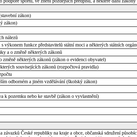
 podpoře sportu, ve znění pozdějších předpisů, a některé další zákony
stavební zákon)
ký zákon)
ch nálezů
h s výkonem funkce představitelů státní moci a některých státních orgá
iky a o změně některých zákonů
 o změně některých zákonů (zákon o evidenci obyvatel)
terých souvisejících zákonů (rozpočtová pravidla)
zpočtu
šším odborném a jiném vzdělávání (školský zákon)
va k pozemku nebo ke stavbě (zákon o vyvlastnění)
a závazků České republiky na kraje a obce, občanská sdružení působící