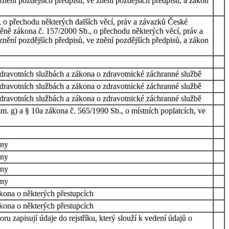
znění pozdějších předpisů, ve znění pozdějších předpisů, a zákon
, o přechodu některých dalších věcí, práv a závazků České
měně zákona č. 157/2000 Sb., o přechodu některých věcí, práv a
znění pozdějších předpisů, ve znění pozdějších předpisů, a zákon
zdravotních službách a zákona o zdravotnické záchranné službě
zdravotních službách a zákona o zdravotnické záchranné službě
zdravotních službách a zákona o zdravotnické záchranné službě
m. g) a § 10a zákona č. 565/1990 Sb., o místních poplatcích, ve
ony
ony
ony
ony
ákona o některých přestupcích
ákona o některých přestupcích
u zapisují údaje do rejstříku, který slouží k vedení údajů o