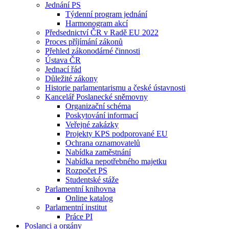
Jednání PS
Týdenní program jednání
Harmonogram akcí
Předsednictví ČR v Radě EU 2022
Proces příjímání zákonů
Přehled zákonodárné činnosti
Ústava ČR
Jednací řád
Důležité zákony
Historie parlamentarismu a české ústavnosti
Kancelář Poslanecké sněmovny
Organizační schéma
Poskytování informací
Veřejné zakázky
Projekty KPS podporované EU
Ochrana oznamovatelů
Nabídka zaměstnání
Nabídka nepotřebného majetku
Rozpočet PS
Studentské stáže
Parlamentní knihovna
Online katalog
Parlamentní institut
Práce PI
Poslanci a orgány