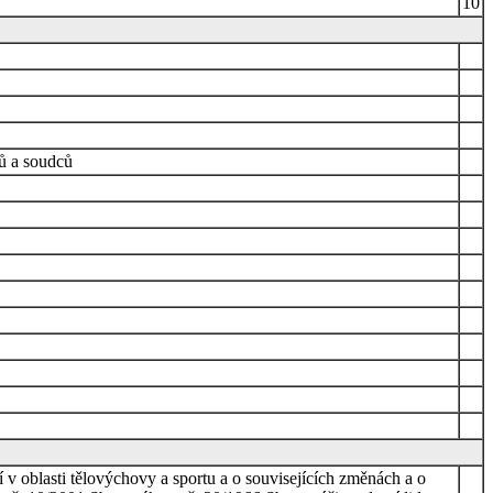
10
nů a soudců
 v oblasti tělovýchovy a sportu a o souvisejících změnách a o