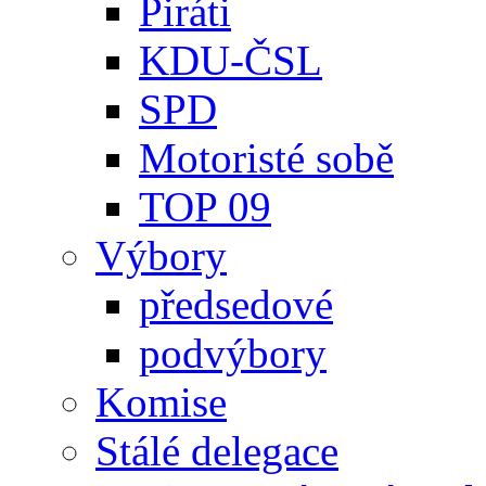
Piráti
KDU-ČSL
SPD
Motoristé sobě
TOP 09
Výbory
předsedové
podvýbory
Komise
Stálé delegace