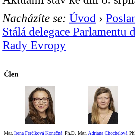
Nacházíte se:
Úvod
›
Posla
Stálá delegace Parlamentu 
Rady Evropy
Člen
Mgr.
Irena Ferčíková Konečná
, Ph.D.
Mgr.
Adriana Chochelová
Ph