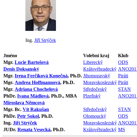
Ing.
Jiří Strýček
Jméno
Volební kraj
Klub
Mgr.
Lucie Bartošová
Liberecký
ODS
Denis Doksanský
Královéhradecký
ANO201
Mgr.
Irena Ferčíková Konečná
, Ph.D.
Jihomoravský
Piráti
Mgr.
Andrea Hoffmannová
, Ph.D.
Moravskoslezský
Piráti
Mgr.
Adriana Chochelová
Středočeský
STAN
PhDr.
Ivana Mádlová
, Ph.D., MBA
Plzeňský
ANO201
Miroslava Němcová
Mgr. Bc.
Vít Rakušan
Středočeský
STAN
PhDr.
Petr Sokol
, Ph.D.
Olomoucký
ODS
Ing.
Jiří Strýček
Moravskoslezský
ANO201
JUDr.
Renata Vesecká
, Ph.D.
Královéhradecký
MS