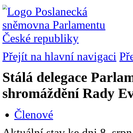
Přejít na hlavní navigaci
Př
Stálá delegace Parla
shromáždění Rady E
Členové
Aktuální stav ke dni 8. srp