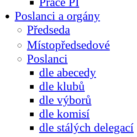
Práce PI
Poslanci a orgány
Předseda
Místopředsedové
Poslanci
dle abecedy
dle klubů
dle výborů
dle komisí
dle stálých delegací