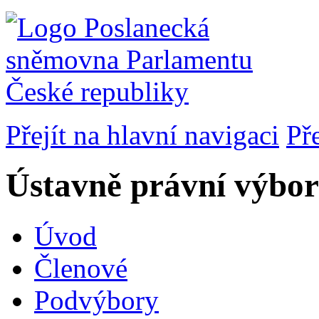
Přejít na hlavní navigaci
Př
Ústavně právní výbor
Úvod
Členové
Podvýbory