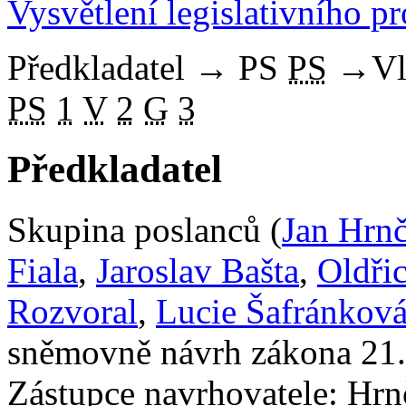
Vysvětlení legislativního p
Předkladatel
→
PS
PS
→
Vl
PS
1
V
2
G
3
Předkladatel
Skupina poslanců (
Jan Hrnč
Fiala
,
Jaroslav Bašta
,
Oldři
Rozvoral
,
Lucie Šafránkov
sněmovně návrh zákona 21.
Zástupce navrhovatele: Hrnčí