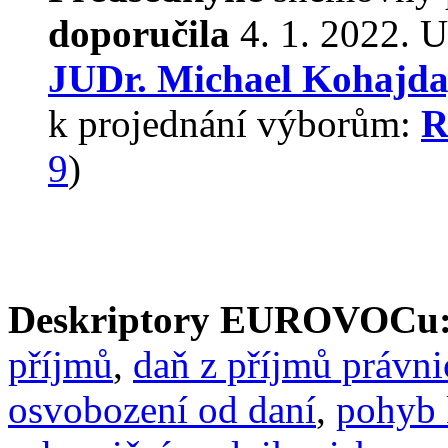
doporučila
4. 1. 2022. U
JUDr. Michael Kohajda
k projednání výborům:
R
9
)
Deskriptory EUROVOCu
příjmů
,
daň z příjmů právn
osvobození od daní
,
pohyb 