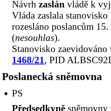
Návrh
zaslán
vládě k vyj
Vláda zaslala stanovisko
rozesláno poslancům 15. 
(
nesouhlas
).
Stanovisko zaevidováno
1468/21
, PID ALBSC9
Poslanecká sněmovna
PS
Předsedkyně
sněmovny p