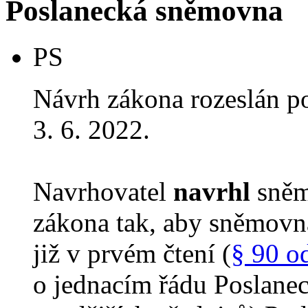
Poslanecká sněmovna
PS
Návrh zákona rozeslán p
3. 6. 2022.
Navrhovatel
navrhl
sněm
zákona tak, aby sněmovn
již v prvém čtení (
§ 90 o
o jednacím řádu Poslane