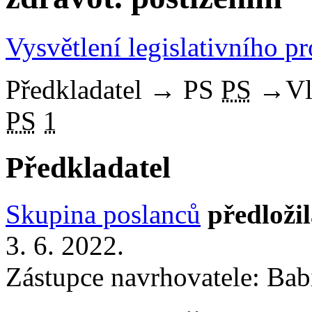
Vysvětlení legislativního p
Předkladatel
→
PS
PS
→
Vl
PS
1
Předkladatel
Skupina poslanců
předloži
3. 6. 2022.
Zástupce navrhovatele: Babi