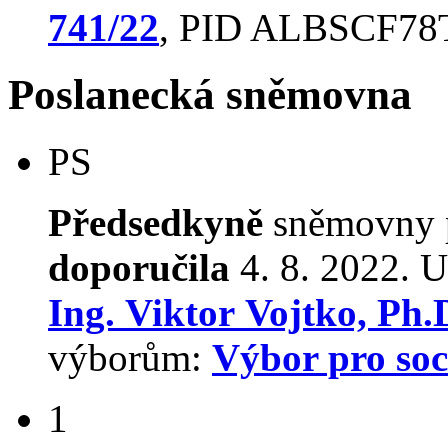
741/22
, PID ALBSCF7
Poslanecká sněmovna
PS
Předsedkyně
sněmovny p
doporučila
4. 8. 2022. U
Ing. Viktor Vojtko, Ph.
výborům:
Výbor pro soci
1