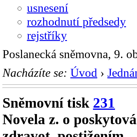
usnesení
rozhodnutí předsedy
rejstříky
Poslanecká sněmovna, 9. o
Nacházíte se:
Úvod
›
Jedná
Sněmovní tisk
231
Novela z. o poskytov
zdravot. postižením