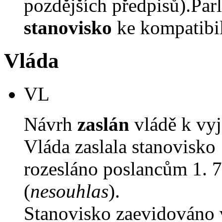
pozdějších předpisů).Parl
stanovisko
ke kompatibil
Vláda
VL
Návrh
zaslán
vládě k vyj
Vláda zaslala stanovisko
rozesláno poslancům 1. 7
(
nesouhlas
).
Stanovisko zaevidováno