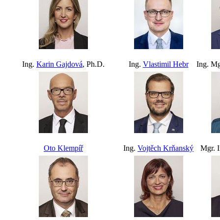
Ing.
Karin Gajdová
, Ph.D.
Ing.
Vlastimil Hebr
Ing. M
Oto Klempíř
Ing.
Vojtěch Krňanský
Mgr. 