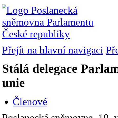
Přejít na hlavní navigaci
Př
Stálá delegace Parla
unie
Členové
Poslanecká sněmovna, 10. v