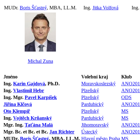
MUDr.
Boris Šťastný
, MBA, LL.M.
Ing.
Jitka Volfová
Ing
Michal Zuna
Jméno
Volební kraj
Klub
Ing.
Karin Gajdová
, Ph.D.
Moravskoslezský
ANO201
Ing.
Vlastimil Hebr
Plzeňský
ANO201
Ing. Mgr.
Pavel Karpíšek
Plzeňský
ODS
Jiřina Klčová
Pardubický
ANO201
Oto Klempíř
Plzeňský
MS
Ing.
Vojtěch Krňanský
Pardubický
MS
Mgr. Ing.
Taťána Malá
Jihomoravský
ANO201
Mgr. Bc. et Bc. et Bc.
Jan Richter
Ústecký
ANO201
MUDr.
Boris Šťastný
, MBA, LL.M.
Hlavní město Praha
MS