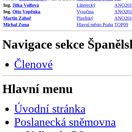
Ing.
Jitka Volfová
Liberecký
ANO201
Ing.
Otto Vopěnka
Vysočina
ANO201
Martin Záhoř
Plzeňský
ANO201
Michal Zuna
Hlavní město Praha
TOP09
Navigace sekce
Španěls
Členové
Hlavní menu
Úvodní stránka
Poslanecká sněmovna