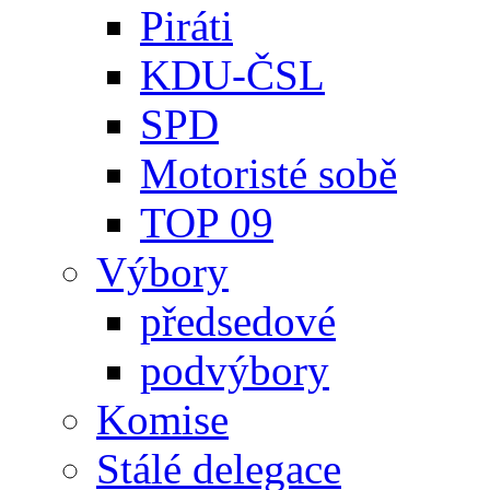
Piráti
KDU-ČSL
SPD
Motoristé sobě
TOP 09
Výbory
předsedové
podvýbory
Komise
Stálé delegace