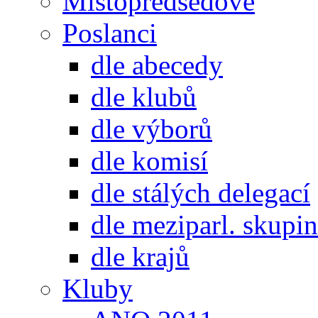
Místopředsedové
Poslanci
dle abecedy
dle klubů
dle výborů
dle komisí
dle stálých delegací
dle meziparl. skupin
dle krajů
Kluby