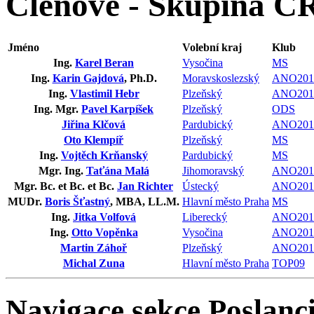
Členové - Skupina ČR
Jméno
Volební kraj
Klub
Ing.
Karel Beran
Vysočina
MS
Ing.
Karin Gajdová
, Ph.D.
Moravskoslezský
ANO201
Ing.
Vlastimil Hebr
Plzeňský
ANO201
Ing. Mgr.
Pavel Karpíšek
Plzeňský
ODS
Jiřina Klčová
Pardubický
ANO201
Oto Klempíř
Plzeňský
MS
Ing.
Vojtěch Krňanský
Pardubický
MS
Mgr. Ing.
Taťána Malá
Jihomoravský
ANO201
Mgr. Bc. et Bc. et Bc.
Jan Richter
Ústecký
ANO201
MUDr.
Boris Šťastný
, MBA, LL.M.
Hlavní město Praha
MS
Ing.
Jitka Volfová
Liberecký
ANO201
Ing.
Otto Vopěnka
Vysočina
ANO201
Martin Záhoř
Plzeňský
ANO201
Michal Zuna
Hlavní město Praha
TOP09
Navigace sekce
Poslanci