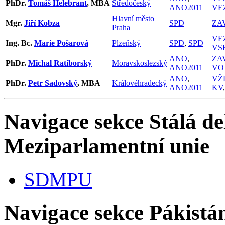
PhDr.
Tomáš Helebrant
, MBA
Středočeský
ANO2011
VE
Hlavní město
Mgr.
Jiří Kobza
SPD
ZA
Praha
VE
Ing. Bc.
Marie Pošarová
Plzeňský
SPD
,
SPD
VS
ANO
,
ZA
PhDr.
Michal Ratiborský
Moravskoslezský
ANO2011
VO
ANO
,
VŽ
PhDr.
Petr Sadovský
, MBA
Královéhradecký
ANO2011
KV
Navigace sekce
Stálá de
Meziparlamentní unie
SDMPU
Navigace sekce
Pákistán