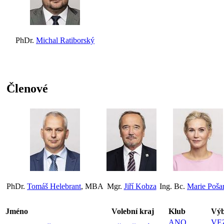
PhDr.
Michal Ratiborský
Členové
PhDr.
Tomáš Helebrant
, MBA
Mgr.
Jiří Kobza
Ing. Bc.
Marie Poša
Jméno
Volební kraj
Klub
Výb
ANO
,
VE