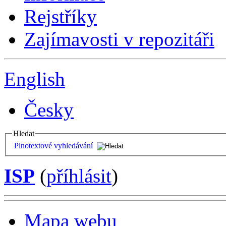
Rejstříky
Zajímavosti v repozitáři
English
Česky
Hledat
Plnotextové vyhledávání
ISP
(
příhlásit
)
Mapa webu