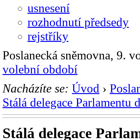
usnesení
rozhodnutí předsedy
rejstříky
Poslanecká sněmovna, 9. v
volební období
Nacházíte se:
Úvod
›
Posla
Stálá delegace Parlamentu 
Stálá delegace Parla