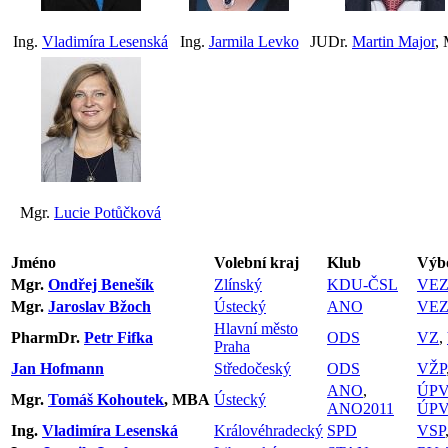
Ing.
Vladimíra Lesenská
Ing.
Jarmila Levko
JUDr.
Martin Major
,
Mgr.
Lucie Potůčková
Jméno
Volební kraj
Klub
Výbo
Mgr.
Ondřej Benešík
Zlínský
KDU-ČSL
VE
Mgr.
Jaroslav Bžoch
Ústecký
ANO
VE
Hlavní město
PharmDr.
Petr Fifka
ODS
VZ
,
Praha
Jan Hofmann
Středočeský
ODS
VŽP
ANO
,
ÚPV
Mgr.
Tomáš Kohoutek
, MBA
Ústecký
ANO2011
ÚPV
Ing.
Vladimíra Lesenská
Královéhradecký
SPD
VSP