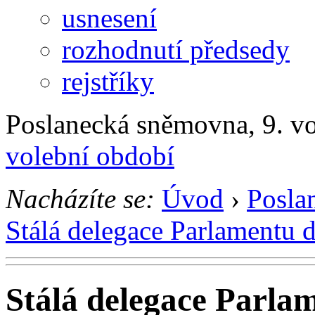
usnesení
rozhodnutí předsedy
rejstříky
Poslanecká sněmovna, 9. v
volební období
Nacházíte se:
Úvod
›
Posla
Stálá delegace Parlamentu 
Stálá delegace Parla