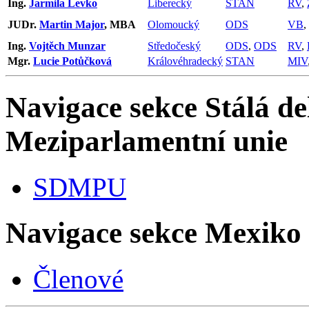
Ing.
Jarmila Levko
Liberecký
STAN
RV
,
JUDr.
Martin Major
, MBA
Olomoucký
ODS
VB
,
Ing.
Vojtěch Munzar
Středočeský
ODS
,
ODS
RV
,
Mgr.
Lucie Potůčková
Královéhradecký
STAN
MIV
Navigace sekce
Stálá de
Meziparlamentní unie
SDMPU
Navigace sekce
Mexiko
Členové