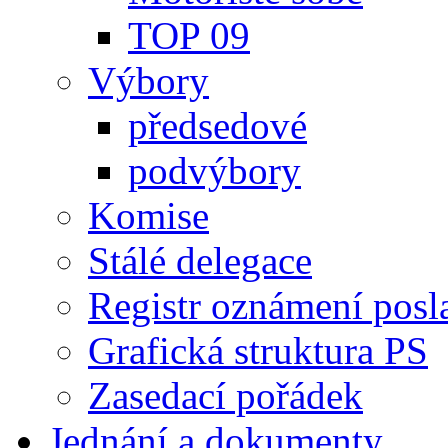
TOP 09
Výbory
předsedové
podvýbory
Komise
Stálé delegace
Registr oznámení posl
Grafická struktura PS
Zasedací pořádek
Jednání a dokumenty