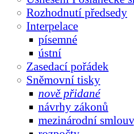
Rozhodnutí předsedy
Interpelace
písemné
ústní
Zasedací pořádek
Sněmovní tisky
nově přidané
návrhy zákonů
mezinárodní smlou
rozpočty