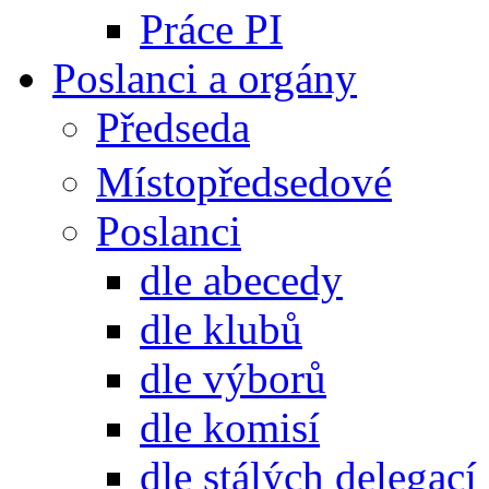
Práce PI
Poslanci a orgány
Předseda
Místopředsedové
Poslanci
dle abecedy
dle klubů
dle výborů
dle komisí
dle stálých delegací