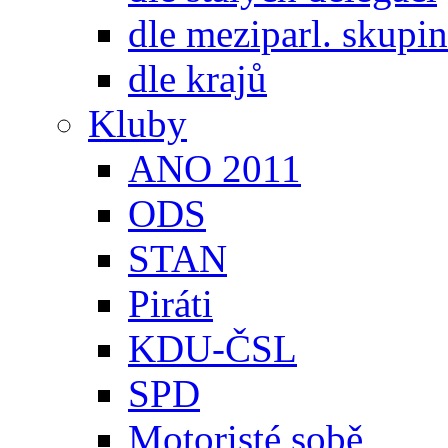
dle meziparl. skupin
dle krajů
Kluby
ANO 2011
ODS
STAN
Piráti
KDU-ČSL
SPD
Motoristé sobě