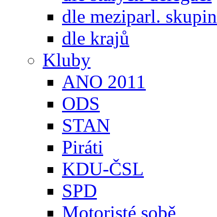
dle meziparl. skupin
dle krajů
Kluby
ANO 2011
ODS
STAN
Piráti
KDU-ČSL
SPD
Motoristé sobě