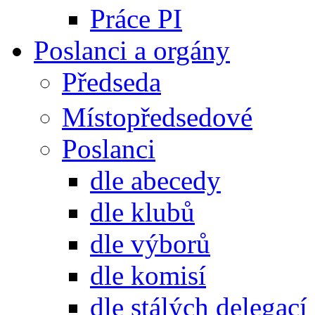
Práce PI
Poslanci a orgány
Předseda
Místopředsedové
Poslanci
dle abecedy
dle klubů
dle výborů
dle komisí
dle stálých delegací