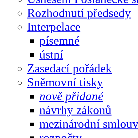
Rozhodnutí předsedy
Interpelace
písemné
ústní
Zasedací pořádek
Sněmovní tisky
nově přidané
návrhy zákonů
mezinárodní smlou
rozpočty