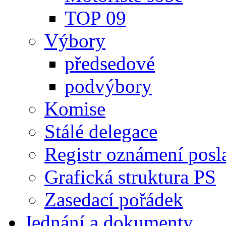
TOP 09
Výbory
předsedové
podvýbory
Komise
Stálé delegace
Registr oznámení posl
Grafická struktura PS
Zasedací pořádek
Jednání a dokumenty