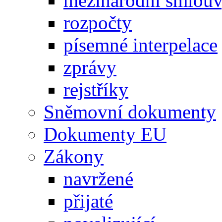
mezinárodní smlou
rozpočty
písemné interpelace
zprávy
rejstříky
Sněmovní dokumenty
Dokumenty EU
Zákony
navržené
přijaté