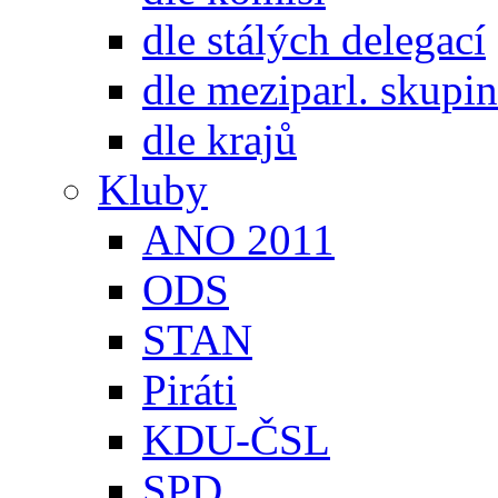
dle stálých delegací
dle meziparl. skupin
dle krajů
Kluby
ANO 2011
ODS
STAN
Piráti
KDU-ČSL
SPD