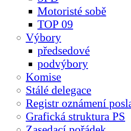
Motoristé sobě
TOP 09
Výbory
předsedové
podvýbory
Komise
Stálé delegace
Registr oznámení posl
Grafická struktura PS
Zasedací pořádek