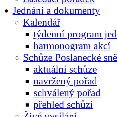
Jednání a dokumenty
Kalendář
týdenní program je
harmonogram akcí
Schůze Poslanecké s
aktuální schůze
navržený pořad
schválený pořad
přehled schůzí
Živé vysílání