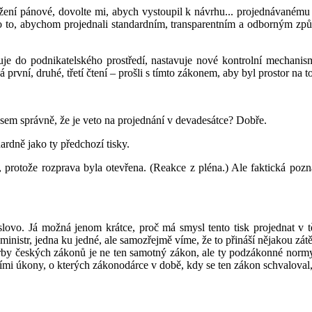
ážení pánové, dovolte mi, abych vystoupil k návrhu... projednávané
 o to, abychom projednali standardním, transparentním a odborným z
je do podnikatelského prostředí, nastavuje nové kontrolní mechanism
rvní, druhé, třetí čtení – prošli s tímto zákonem, aby byl prostor na
jsem správně, že je veto na projednání v devadesátce? Dobře.
ardně jako ty předchozí tisky.
 protože rozprava byla otevřena. (Reakce z pléna.) Ale faktická po
ovo. Já možná jenom krátce, proč má smysl tento tisk projednat v těc
n ministr, jedna ku jedné, ale samozřejmě víme, že to přináší nějakou 
by českých zákonů je ne ten samotný zákon, ale ty podzákonné normy, 
ími úkony, o kterých zákonodárce v době, kdy se ten zákon schvaloval,