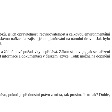
ků, jejich opravitelnost, recyklovatelnost a celkovou environmentální
skému nařízení a zajistit jeho uplatňování na národní úrovni. Jak bylo
a.
je a žádné nové požadavky nepřidává. Zákon stanovuje, jak se nařízení
at informace a dokumentaci v českém jazyce. Tolik možná na doplnění
ávo, pokud je přednostní právo z místa, tak prosím. Je to tak? Dobře,