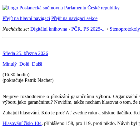
Přejít na hlavní navigaci
Přejít na navigaci sekce
Nacházíte se:
Digitální knihovna
›
PČR, PS 2025-...
›
Stenoprotokoly
Středa 25. března 2026
Minulý
Dolů
Další
(16.30 hodin)
(pokračuje Patrik Nacher)
Nejprve rozhodneme o přikázání garančnímu výboru. Organizační 
výboru jako garančnímu? Nevidím, takže nechám hlasovat o tom, že 
Zahajuji hlasování. Kdo je pro? Ať zvedne ruku a stiskne tlačítko. Kdo
Hlasování číslo 104
, přihlášeno 158, pro 119, proti nikdo. Návrh byl p