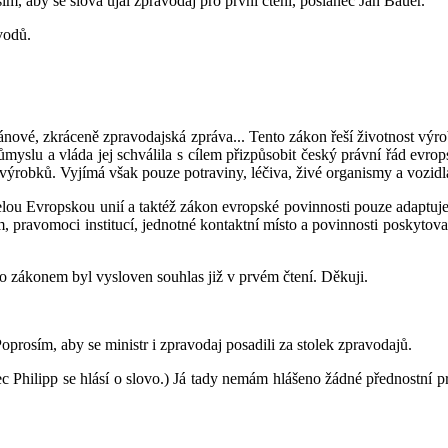
ím, aby se slova ujal zpravodaj pro první čtení, poslanec Jan Bauer.
vodů.
ové, zkráceně zpravodajská zpráva... Tento zákon řeší životnost výrob
myslu a vláda jej schválila s cílem přizpůsobit český právní řád evrop
výrobků. Vyjímá však pouze potraviny, léčiva, živé organismy a vozidl
 celou Evropskou unií a taktéž zákon evropské povinnosti pouze adaptu
, pravomoci institucí, jednotné kontaktní místo a povinnosti poskytov
o zákonem byl vysloven souhlas již v prvém čtení. Děkuji.
oprosím, aby se ministr i zpravodaj posadili za stolek zpravodajů.
ec Philipp se hlásí o slovo.) Já tady nemám hlášeno žádné přednostní pr