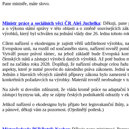
Pane ministře, máte slovo.
Ministr práce a sociálních věcí ČR Aleš Juchelka
: Děkuji, pane
a o výkonu státní správy v této oblasti a o změně souvisejících z
výrobků, který byl schválen na jednání vlády dne 26. ledna tohoto ro
Cílem nařízení o ekodesignu je zajistit větší udržitelnost výrobku, na
Evropskou unii, na rozdíl od současného stavu, nařízení rovněž pom
Vytváří pouze právní rámec, na jehož základě bude Evropská komi
členských států a zástupci výrobců daných výrobků. Až poté budou moc
než na začátku roku 2028. Doplňuji, že nařízení obsahuje celou řadu
aspekty, které je nutné provést do národního práva zákonem. Jedná se
Jedním z hlavních věcných záměrů přípravy zákona bylo zamezení t
konkrétních požadavcích na výrobky. Materiál rovněž neobsahuje v tu
Na závěr si dovolím zdůraznit, že vláda kromě práce na adaptační 
zástupci byznysu tak, aby se zájmy českých podnikatelů odrazily v e
Jelikož nařízení o ekodesignu bylo přijato bez legisvakanční lhůty,
a pánové, děkuji vám za pozornost. (Ojedinělý potlesk.)