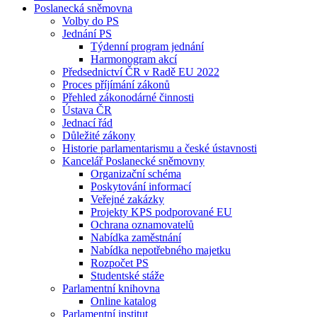
Poslanecká sněmovna
Volby do PS
Jednání PS
Týdenní program jednání
Harmonogram akcí
Předsednictví ČR v Radě EU 2022
Proces příjímání zákonů
Přehled zákonodárné činnosti
Ústava ČR
Jednací řád
Důležité zákony
Historie parlamentarismu a české ústavnosti
Kancelář Poslanecké sněmovny
Organizační schéma
Poskytování informací
Veřejné zakázky
Projekty KPS podporované EU
Ochrana oznamovatelů
Nabídka zaměstnání
Nabídka nepotřebného majetku
Rozpočet PS
Studentské stáže
Parlamentní knihovna
Online katalog
Parlamentní institut