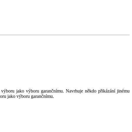
 výboru jako výboru garančnímu. Navrhuje někdo přikázání jinému
boru jako výboru garančnímu.