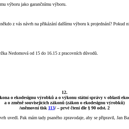
skému výboru jako garančnímu výboru.
 někdo z vás návrh na přikázání dalšímu výboru k projednání? Pokud ni
nežka Nedomová od 15 do 16.15 z pracovních důvodů.
12.
kona o ekodesignu výrobků a o výkonu státní správy v oblasti ek
a o změně souvisejících zákonů (zákon o ekodesignu výrobků)
/sněmovní tisk
113
/ – prvé čtení dle § 90 odst. 2
vrh uvedl. Pak mám tady psaného zpravodaje, aby se připravil, Jan Baue