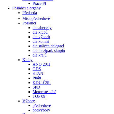
Práce PI
Poslanci a orgány
Předseda
Místopředsedové
Poslanci
dle abecedy
dle klubů
dle výborů
dle komisí
dle stálých delegací
dle meziparl. skupin
dle krajů
Kluby
ANO 2011
ODS
STAN
Piráti
KDU-ČSL
SPD
Motoristé sobě
TOP 09
Výbory
předsedové
podvýbory