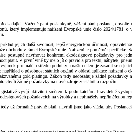
 předsedající. Vážené paní poslankyně, vážení páni poslanci, dovolte
ákonů, který implementuje nařízení Evropské unie číslo 2024/1781, o
ku.
příklad jejich další životnost, lepší energetickou účinnost, opraviteln
ůže obchodu v rámci Evropské unie. Nařízení je poměrně specifické. 
se postupně navrhovat konkrétní ekodesignové požadavky pro jednot
t platit. V první vlně by mělo jít o pravidla pro textil, nábytek, pneu
 výjimek pro malé a střední podniky a naším cílem je zasadit se o jeji
 například o působnost státních orgánů v oblasti aplikace nařízení o 
akzvanému gold-platingu. Zákon tedy neobsahuje žádné požadavky na
to chvíli žádné požadavky na nové zdroje ze státního rozpočtu.
legislativě vyvíjí aktivitu i směrem k podnikatelům. Pravidelně vys
kodesignových požadavcích na výrobky a nepřinášely nepřiměřenou regula
 a tedy už formálně právně platí, navrhli jsme jako vláda, aby Posla