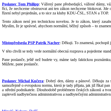
Poslanec Tom Philipp
: Vážený pane předsedající, vážené dámy, v
říci, že nechceme obstruovat ani ten zákon nechceme blokovat. Jde
řízení nebyl projednán, a to sice za kluby KDU-ČSL, STAN a TOP.
Tento zákon není jen technickou novelou. Je to zákon, který zasahu
Myslím, že je správné, abychom normální, běžný způsob – to znamená p
Místopředseda PSP Patrik Nacher
: Děkuji. To znamená, pochopil 
V této chvíli se tedy vede normální obecná rozprava a pojedeme stand
Pane poslanče, ještě než budete vy, máme tady faktickou poznámku,
Můžete, pane poslanče.
Poslanec Michal Kučera
: Dobrý den, dámy a pánové. Děkuju za sl
samozřejmě o evropskou normu, která je tady přijata, jak již říkal pa
a střední podnikatele. Dlouhodobě problémem českých zákonů a tvor
zaplevelí nadbytečnou administrativou a nadbytečnými administrativn