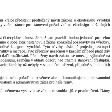
 mi krátce představit předložený návrh zákona o ekodesignu výrobků
 vytvoření rámce pro stanovení požadavků na ekodesign udržitelných
ost či recyklovatelnost. Jelikož tato pravidla budou jednotná pro celou
Samo o sobě totiž nestanovuje žádné konkrétní požadavky na výrobky.
livé kategorie výrobků. Tyto návrhy následně projednají zástupci
matiky a matrace. Tyto předpisy nezačnou v každém případě platit dřív
ch další rozšiřování. Předložený návrh zákona se omezuje výhradně na
ekodesignu, zejména v oblasti dozoru nad trhem a stanovení přestupků.
víc, které by už nebyly v samotném nařízení, případně v budoucích
tupujeme nebo pořádáme osvětové akce a komunikujeme s relevantními
torní a administrativní zátěž pro naše firmy.
necká sněmovna vyslovila se zákonem souhlas již v prvním čtení. Dámy