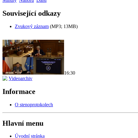
Minulý
Nahoru
Další
Související odkazy
Zvukový záznam
(MP3; 13MB)
16:30
Videoarchiv
Informace
O stenoprotokolech
Hlavní menu
Úvodní stránka