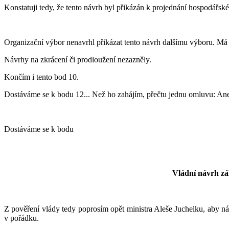
Konstatuji tedy, že tento návrh byl přikázán k projednání hospodář
Organizační výbor nenavrhl přikázat tento návrh dalšímu výboru. Má
Návrhy na zkrácení či prodloužení nezazněly.
Končím i tento bod 10.
Dostáváme se k bodu 12... Než ho zahájím, přečtu jednu omluvu: A
Dostáváme se k bodu
Vládní návrh zá
Z pověření vlády tedy poprosím opět ministra Aleše Juchelku, aby ná
v pořádku.