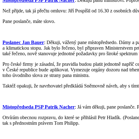
Místopředseda PSP Patrik Nacher
: Děkuju panu ministrovi. Popros
Než přijde, tak já přečtu omluvu: Jiří Pospíšil od 16.30 z osobních dů
Pane poslanče, máte slovo.
Poslanec Jan Bauer
: Děkuji, vážený pane místopředsedo. Dámy a pán
a klimatickou stopu. Jak bylo řečeno, byl připraven Ministerstvem prů
také řečeno, nově stanovuje jednotné požadavky pro široké spektrum 
Pro české firmy je zásadní, že pravidla budou platit jednotně napříč
v České republice bude aplikovat. Vymezuje orgány dozoru nad trhem
toho úvodního slova ze strany pana ministra.
Taktéž opakuji, že navrhovatel předkládá Sněmovně návrh, aby s tímt
Místopředseda PSP Patrik Nacher
: Já vám děkuji, pane poslanče. P
Otvírám obecnou rozpravu, do které se přihlásil Petr Hladík. (Poslan
tak s přednostním právem Tom Philipp.