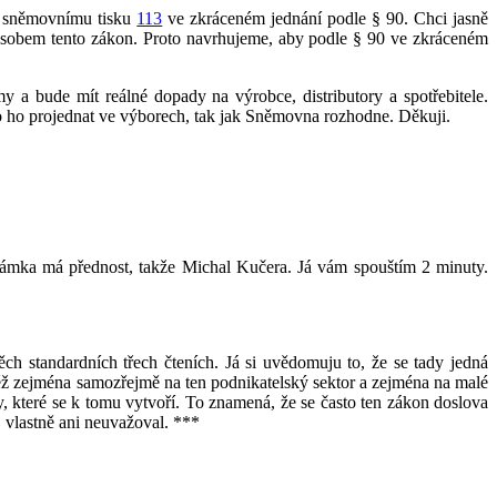
mu sněmovnímu tisku
113
ve zkráceném jednání podle § 90. Chci jasně
působem tento zákon. Proto navrhujeme, aby podle § 90 ve zkráceném
y a bude mít reálné dopady na výrobce, distributory a spotřebitele.
 to ho projednat ve výborech, tak jak Sněmovna rozhodne. Děkuji.
známka má přednost, takže Michal Kučera. Já vám spouštím 2 minuty.
h standardních třech čteních. Já si uvědomuju to, že se tady jedná
zátěž zejména samozřejmě na ten podnikatelský sektor a zejména na malé
které se k tomu vytvoří. To znamená, že se často ten zákon doslova
 vlastně ani neuvažoval. ***