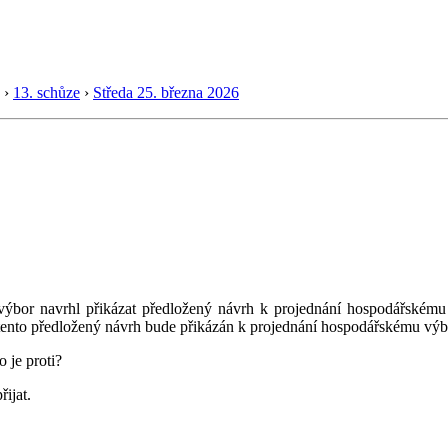
›
13. schůze
›
Středa 25. března 2026
výbor navrhl přikázat předložený návrh k projednání hospodářskému
tento předložený návrh bude přikázán k projednání hospodářskému vý
 je proti?
řijat.