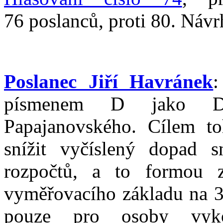
76 poslanců, proti 80. Návrh
Poslanec Jiří Havránek
:
písmenem D jako Da
Papajanovského. Cílem t
snížit vyčíslený dopad 
rozpočtů, a to formou z
vyměřovacího základu na 3
pouze pro osoby vykon