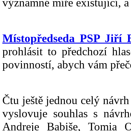
významné míře existující, a
Místopředseda PSP Jiří 
prohlásit to předchozí hla
povinností, abych vám přeče
Čtu ještě jednou celý návr
vyslovuje souhlas s návrh
Andreje Babiše, Tomia O