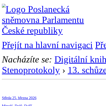
Přejít na hlavní navigaci
Př
Nacházíte se:
Digitální kni
Stenoprotokoly
›
13. schůz
Středa 25. března 2026
Minulý
Dolů
Další