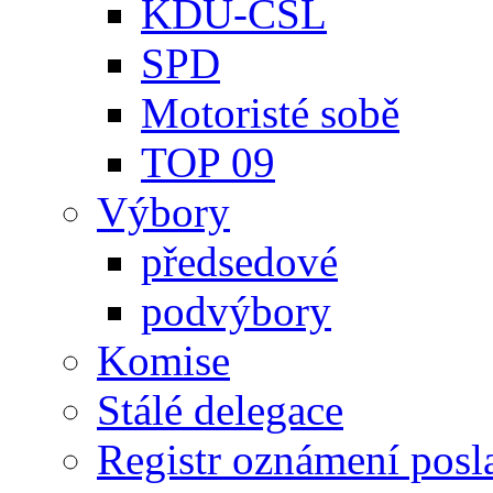
KDU-ČSL
SPD
Motoristé sobě
TOP 09
Výbory
předsedové
podvýbory
Komise
Stálé delegace
Registr oznámení posl