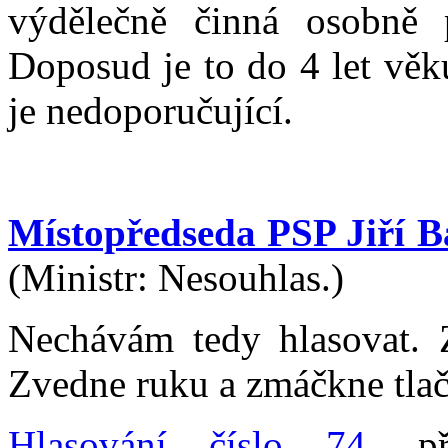
výdělečně činná osobně 
Doposud je to do 4 let věk
je nedoporučující.
Místopředseda PSP Jiří B
(Ministr: Nesouhlas.)
Nechávám tedy hlasovat. Z
Zvedne ruku a zmáčkne tlačí
Hlasování číslo 74
, př