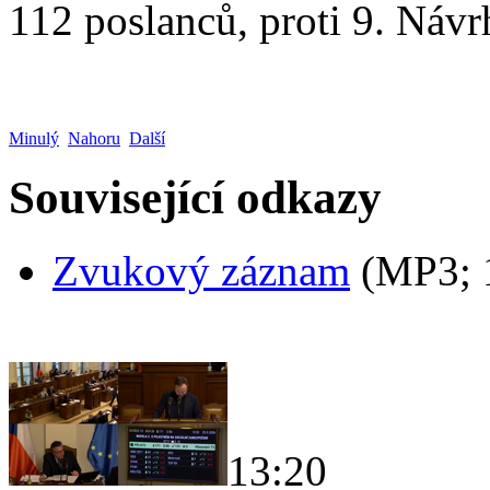
112 poslanců, proti 9. Návrh
Minulý
Nahoru
Další
Související odkazy
Zvukový záznam
(MP3;
13:20