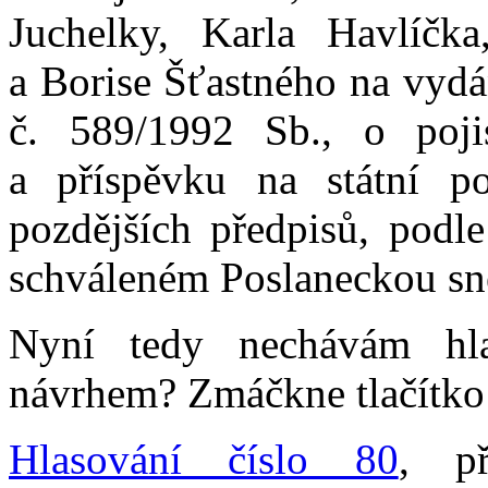
Juchelky, Karla Havlíčk
a Borise Šťastného na vydá
č. 589/1992 Sb., o poji
a příspěvku na státní po
pozdějších předpisů, pod
schváleném Poslaneckou s
Nyní tedy nechávám hla
návrhem? Zmáčkne tlačítko 
Hlasování číslo 80
, př