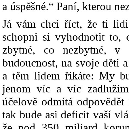
a úspěšné.“ Paní, kterou ne
Já vám chci říct, že ti li
schopni si vyhodnotit to, 
zbytné, co nezbytné, v
budoucnost, na svoje děti a
a těm lidem říkáte: My bu
jenom víc a víc zadlužím
účelově odmítá odpovědět 
tak bude asi deficit vaší v
že pod 350 miliard korun