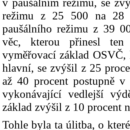
v paušálním režimu, se zv
režimu z 25 500 na 28 
paušálního režimu z 39 00
věc, kterou přinesl ten 
vyměřovací základ OSVČ, k
hlavní, se zvýšil z 25 pro
až 40 procent postupně v
vykonávající vedlejší vý
základ zvýšil z 10 procent 
Tohle byla ta úlitba, o kter