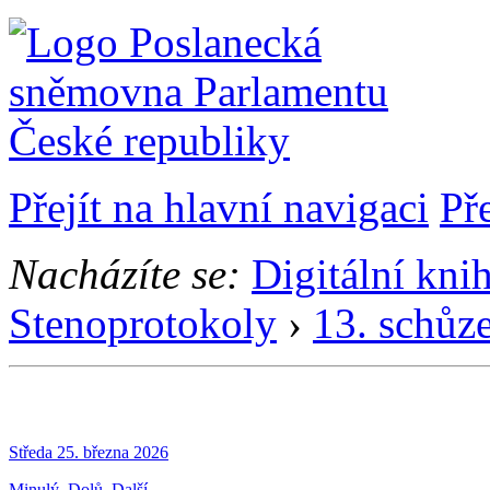
Přejít na hlavní navigaci
Př
Nacházíte se:
Digitální kni
Stenoprotokoly
›
13. schůz
Středa 25. března 2026
Minulý
Dolů
Další