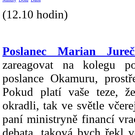
(12.10 hodin)
Poslanec Marian Jureč
zareagovat na kolegu po
poslance Okamuru, prostře
Pokud platí vaše teze, ž
okradli, tak ve světle včere
paní ministryně financí vr
debata, taková bych řekl 