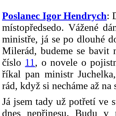
Poslanec Igor Hendrych
: 
místopředsedo. Vážené dá
ministře, já se po dlouhé d
Milerád, budeme se bavit 
číslo
11
, o novele o pojist
říkal pan ministr Juchelk
rád, když si necháme až na 
Já jsem tady už potřetí ve 
dnes nepřinesu. Budu v p