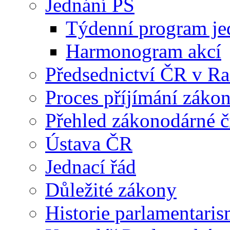
Jednání PS
Týdenní program je
Harmonogram akcí
Předsednictví ČR v R
Proces příjímání záko
Přehled zákonodárné č
Ústava ČR
Jednací řád
Důležité zákony
Historie parlamentaris