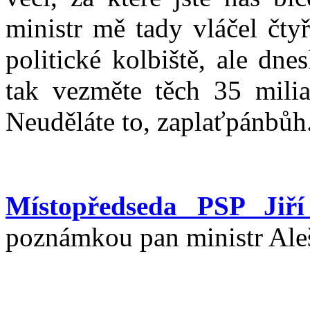
ministr mě tady vláčel čtyř
politické kolbiště, ale dne
tak vezměte těch 35 milia
Neuděláte to, zaplaťpánbůh.
Místopředseda PSP Jiří
poznámkou pan ministr Aleš