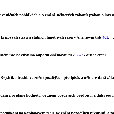
investičních pobídkách a o změně některých zákonů (zákon o invest
 krizových stavů a státních hmotných rezerv /sněmovní tisk
403
/ -
žištěm radioaktivního odpadu /sněmovní tisk
367
/ - druhé čtení
Rejstříku trestů, ve znění pozdějších předpisů, a některé další zá
dani z přidané hodnoty, ve znění pozdějších předpisů, a další souv
podnikání na kapitálovém trhu, ve znění pozdějších předpisů, a zák