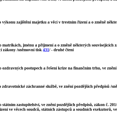
výkonu zajištění majetku a věcí v trestním řízení a o změně někter
o matrikách, jménu a příjmení a o změně některých souvisejících z
ící zákony /sněmovní tisk
431
/ - druhé čtení
o ozdravných postupech a řešení krize na finančním trhu, ve znění
o zdravotnické záchranné službě, ve znění pozdějších předpisů /sn
státním zastupitelství, ve znění pozdějších předpisů, zákon č. 201/
řízení ve věcech soudců, státních zástupců a soudních exekutorů, v