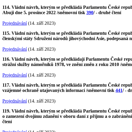
114. Vládní návrh, kterým se předkládá Parlamentu České repub
Abuji dne 5. prosince 2022 /sněmovní tisk
390
/ - druhé čtení
Projednávání
(14. září 2023)
115. Vládní návrh, kterým se předkládá Parlamentu České republi
členskými státy Sdružení národů jihovýchodní Asie, podepsaná na
Projednávání
(14. září 2023)
116. Vládní návrh, kterým se předkládají Parlamentu České repub
strážní služby námořníků 1978, ve znění změn z roku 2010 /sněm
Projednávání
(14. září 2023)
117. Vládní návrh, kterým se předkládá Parlamentu České republi
vzájemné ochraně utajovaných informací /sněmovní tisk
441
/ - d
Projednávání
(14. září 2023)
119. Vládní návrh, kterým se předkládá Parlamentu České republi
o zamezení dvojímu zdanění v oboru daní z příjmu a o zabráněn
čtení