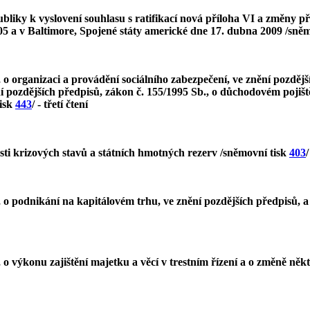
liky k vyslovení souhlasu s ratifikací nová příloha VI a změny př
05 a v Baltimore, Spojené státy americké dne 17. dubna 2009 /sně
o organizaci a provádění sociálního zabezpečení, ve znění pozdější
í pozdějších předpisů, zákon č. 155/1995 Sb., o důchodovém pojiště
tisk
443
/ - třetí čtení
ti krizových stavů a státních hmotných rezerv /sněmovní tisk
403
/
o podnikání na kapitálovém trhu, ve znění pozdějších předpisů, a z
 výkonu zajištění majetku a věcí v trestním řízení a o změně někte