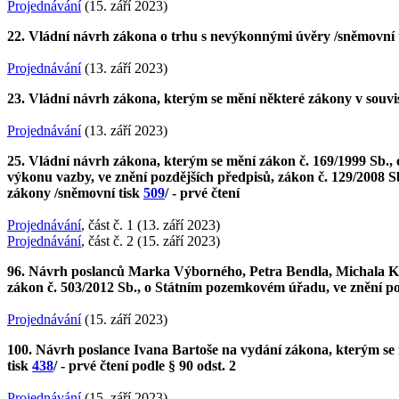
Projednávání
(15. září 2023)
22. Vládní návrh zákona o trhu s nevýkonnými úvěry /sněmovní 
Projednávání
(13. září 2023)
23. Vládní návrh zákona, kterým se mění některé zákony v souvis
Projednávání
(13. září 2023)
25. Vládní návrh zákona, kterým se mění zákon č. 169/1999 Sb., o
výkonu vazby, ve znění pozdějších předpisů, zákon č. 129/2008 Sb
zákony /sněmovní tisk
509
/ - prvé čtení
Projednávání
, část č. 1 (13. září 2023)
Projednávání
, část č. 2 (15. září 2023)
96. Návrh poslanců Marka Výborného, Petra Bendla, Michala Ku
zákon č. 503/2012 Sb., o Státním pozemkovém úřadu, ve znění po
Projednávání
(15. září 2023)
100. Návrh poslance Ivana Bartoše na vydání zákona, kterým se 
tisk
438
/ - prvé čtení podle § 90 odst. 2
Projednávání
(15. září 2023)