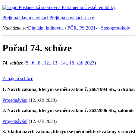
Přejít na hlavní navigaci
Přejít na navigaci sekce
Nacházíte se:
Digitální knihovna
›
PČR, PS 2021-
›
Stenoprotokoly
Pořad 74. schůze
74. schůze
(
5.
,
6.
,
8.
,
12.
,
13.
,
14.
,
15. září 2023
)
Zahájení schůze
1. Návrh zákona, kterým se mění zákon č. 266/1994 Sb., o dráhách
Projednávání
(12. září 2023)
2. Návrh zákona, kterým se mění zákon č. 262/2006 Sb., zákoník 
Projednávání
(12. září 2023)
3. Vládní návrh zákona, kterým se mění některé zákony v souvisl