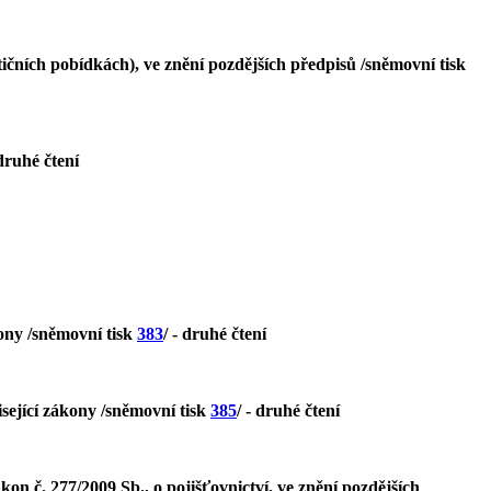
ičních pobídkách), ve znění pozdějších předpisů /sněmovní tisk
 druhé čtení
kony /sněmovní tisk
383
/ - druhé čtení
isející zákony /sněmovní tisk
385
/ - druhé čtení
on č. 277/2009 Sb., o pojišťovnictví, ve znění pozdějších