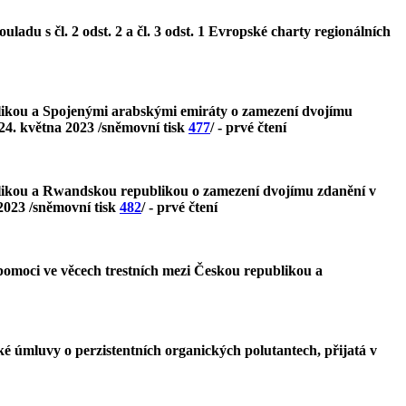
adu s čl. 2 odst. 2 a čl. 3 odst. 1 Evropské charty regionálních
blikou a Spojenými arabskými emiráty o zamezení dvojímu
24. května 2023 /sněmovní tisk
477
/ - prvé čtení
blikou a Rwandskou republikou o zamezení dvojímu zdanění v
2023 /sněmovní tisk
482
/ - prvé čtení
pomoci ve věcech trestních mezi Českou republikou a
é úmluvy o perzistentních organických polutantech, přijatá v