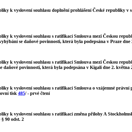
y k vyslovení souhlasu doplnění prohlášení České republiky v soul
liky k vyslovení souhlasu s ratifikací Smlouva mezi Českou repu
yhýbání se daňové povinnosti, která byla podepsána v Praze dne 
liky k vyslovení souhlasu s ratifikací Smlouva mezi Českou repu
 daňové povinnosti, která byla podepsána v Kigali dne 2. května 
iky k vyslovení souhlasu s ratifikací Smlouva o vzájemné právní 
ovní tisk
485
/ - prvé čtení
ky k vyslovení souhlasu s ratifikací změna přílohy A Stockholmsk
e § 90 odst. 2