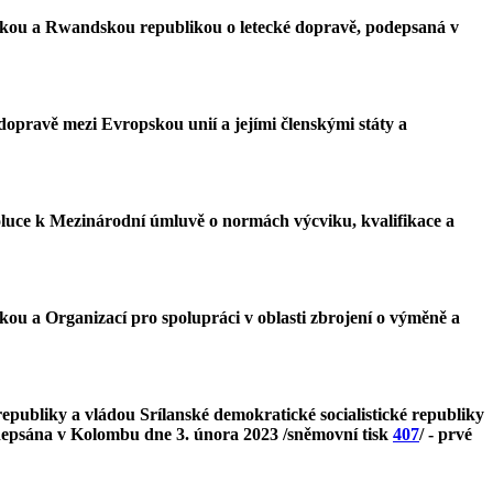
likou a Rwandskou republikou o letecké dopravě, podepsaná v
dopravě mezi Evropskou unií a jejími členskými státy a
zoluce k Mezinárodní úmluvě o normách výcviku, kvalifikace a
ou a Organizací pro spolupráci v oblasti zbrojení o výměně a
epubliky a vládou Srílanské demokratické socialistické republiky
depsána v Kolombu dne 3. února 2023 /sněmovní tisk
407
/ - prvé