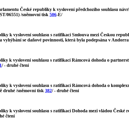
rlamentu České republiky k vyslovení předchozího souhlasu návrh 
ST/06551) /sněmovní tisk
506
-E/
liky k vyslovení souhlasu s ratifikací Smlouva mezi Českou repu
 vyhýbání se daňové povinnosti, která byla podepsána v Andorra l
ky k vyslovení souhlasu s ratifikací Rámcová dohoda o partnerstv
1
/ - druhé čtení
iky k vyslovení souhlasu s ratifikací Rámcová dohoda o komplexní
ně druhé /sněmovní tisk
382
/ - druhé čtení
iky k vyslovení souhlasu s ratifikací Dohoda mezi vládou České r
uhé čtení