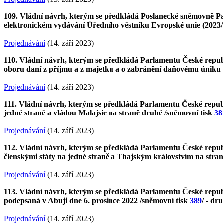
109. Vládní návrh, kterým se předkládá Poslanecké sněmovně Pa
elektronickém vydávání Úředního věstníku Evropské unie (2023/
Projednávání
(14. září 2023)
110. Vládní návrh, kterým se předkládá Parlamentu České repub
oboru daní z příjmu a z majetku a o zabránění daňovému úniku a
Projednávání
(14. září 2023)
111. Vládní návrh, kterým se předkládá Parlamentu České republi
jedné straně a vládou Malajsie na straně druhé /sněmovní tisk
38
Projednávání
(14. září 2023)
112. Vládní návrh, kterým se předkládá Parlamentu České republ
členskými státy na jedné straně a Thajským královstvím na stra
Projednávání
(14. září 2023)
113. Vládní návrh, kterým se předkládá Parlamentu České republ
podepsaná v Abuji dne 6. prosince 2022 /sněmovní tisk
389
/ - dr
Projednávání
(14. září 2023)