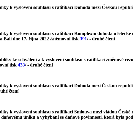
liky k vyslovení souhlasu s ratifikací Dohoda mezi Českou repub
ky k vyslovení souhlasu s ratifikací Komplexní dohoda o letecké 
 Bali dne 17. října 2022 /sněmovní tisk
391
/ - druhé čtení
liky ke schválení a k vyslovení souhlasu s ratifikací změnové re
ovní tisk
433
/ - druhé čtení
ky k vyslovení souhlasu s ratifikací Dohoda mezi Českou republik
ruhé čtení
ky k vyslovení souhlasu s ratifikací Smlouva mezi vládou České r
í daňovému úniku a vyhýbání se daňové povinnosti, která byla po