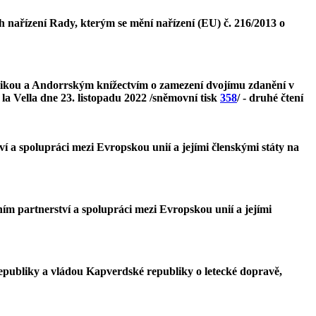
nařízení Rady, kterým se mění nařízení (EU) č. 216/2013 o
blikou a Andorrským knížectvím o zamezení dvojímu zdanění v
a Vella dne 23. listopadu 2022 /sněmovní tisk
358
/ - druhé čtení
í a spolupráci mezi Evropskou unií a jejími členskými státy na
m partnerství a spolupráci mezi Evropskou unií a jejími
epubliky a vládou Kapverdské republiky o letecké dopravě,