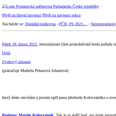
Přejít na hlavní navigaci
Přejít na navigaci sekce
Nacházíte se:
Digitální knihovna
›
PČR, PS 2021-...
›
Stenoprotokoly
Pátek 18. února 2022
, stenozáznam části projednávání bodu pořadu s
Dolů
Zvukový záznam
(pokračuje Markéta Pekarová Adamová)
který tímto otevírám a prosím opět pana předsedu Kolovratníka o uve
Poslanec Martin Kolovratník
: Tak je to další bod, ten bude prov