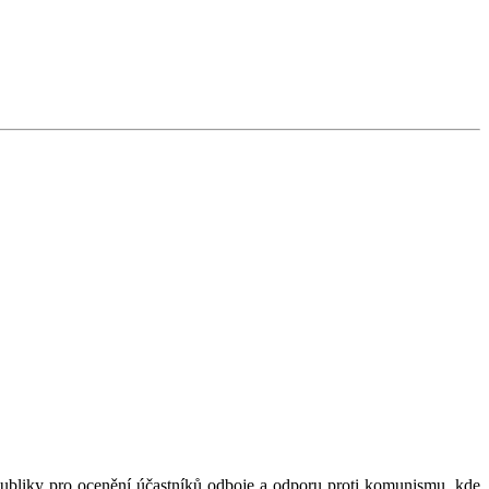
epubliky pro ocenění účastníků odboje a odporu proti komunismu, kde