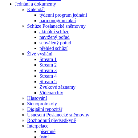
Jednání a dokumenty
Kalendář
týdenní program jednání
harmonogram akcí
Schůze Poslanecké sněmovny
aktuální schůze
navržený pořad
schválený pořad
přehled schůzí
Živé vysílání
Stream 1
Stream 2
Stream 3
Stream 4
Stream 5
Zvukové záznamy
Videoarchiv
Hlasování
Stenoprotokoly
Digitální repozitář
Usnesení Poslanecké sněmovny
Rozhodnutí předsedkyně
Interpelace
písemné
ústní