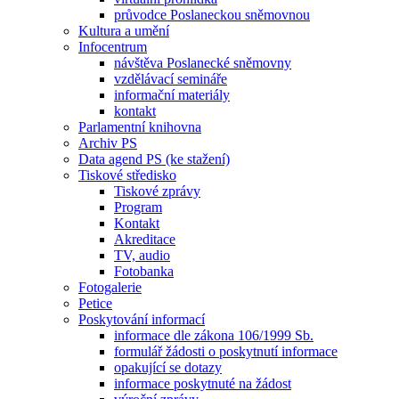
průvodce Poslaneckou sněmovnou
Kultura a umění
Infocentrum
návštěva Poslanecké sněmovny
vzdělávací semináře
informační materiály
kontakt
Parlamentní knihovna
Archiv PS
Data agend PS (ke stažení)
Tiskové středisko
Tiskové zprávy
Program
Kontakt
Akreditace
TV, audio
Fotobanka
Fotogalerie
Petice
Poskytování informací
informace dle zákona 106/1999 Sb.
formulář žádosti o poskytnutí informace
opakující se dotazy
informace poskytnuté na žádost