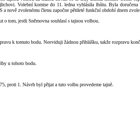
lichovi. Volební komise do 11. ledna vyhlásila lhůtu. Byla doručena p
 a nově zvolenému členu započne pětileté funkční období dnem zvole
t o tom, jestli Sněmovna souhlasí s tajnou volbou.
pravu k tomuto bodu. Neeviduji žádnou přihlášku, takže rozpravu kon
lby u tohoto bodu.
5, proti 1. Návrh byl přijat a tuto volbu provedeme tajně.