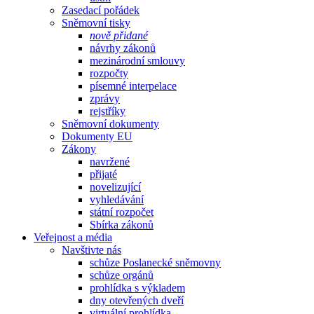
Zasedací pořádek
Sněmovní tisky
nově přidané
návrhy zákonů
mezinárodní smlouvy
rozpočty
písemné interpelace
zprávy
rejstříky
Sněmovní dokumenty
Dokumenty EU
Zákony
navržené
přijaté
novelizující
vyhledávání
státní rozpočet
Sbírka zákonů
Veřejnost a média
Navštivte nás
schůze Poslanecké sněmovny
schůze orgánů
prohlídka s výkladem
dny otevřených dveří
virtuální prohlídka