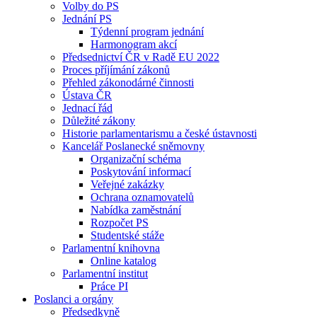
Volby do PS
Jednání PS
Týdenní program jednání
Harmonogram akcí
Předsednictví ČR v Radě EU 2022
Proces příjímání zákonů
Přehled zákonodárné činnosti
Ústava ČR
Jednací řád
Důležité zákony
Historie parlamentarismu a české ústavnosti
Kancelář Poslanecké sněmovny
Organizační schéma
Poskytování informací
Veřejné zakázky
Ochrana oznamovatelů
Nabídka zaměstnání
Rozpočet PS
Studentské stáže
Parlamentní knihovna
Online katalog
Parlamentní institut
Práce PI
Poslanci a orgány
Předsedkyně