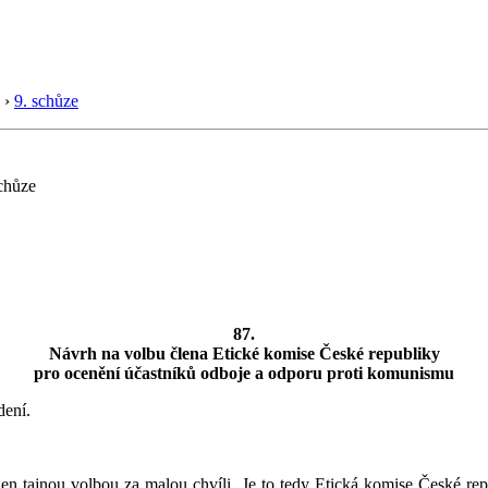
›
9. schůze
chůze
87.
Návrh na volbu člena Etické komise České republiky
pro ocenění účastníků odboje a odporu proti komunismu
dení.
eden tajnou volbou za malou chvíli. Je to tedy Etická komise České r