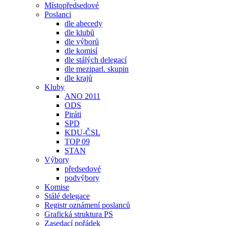
Místopředsedové
Poslanci
dle abecedy
dle klubů
dle výborů
dle komisí
dle stálých delegací
dle meziparl. skupin
dle krajů
Kluby
ANO 2011
ODS
Piráti
SPD
KDU-ČSL
TOP 09
STAN
Výbory
předsedové
podvýbory
Komise
Stálé delegace
Registr oznámení poslanců
Grafická struktura PS
Zasedací pořádek