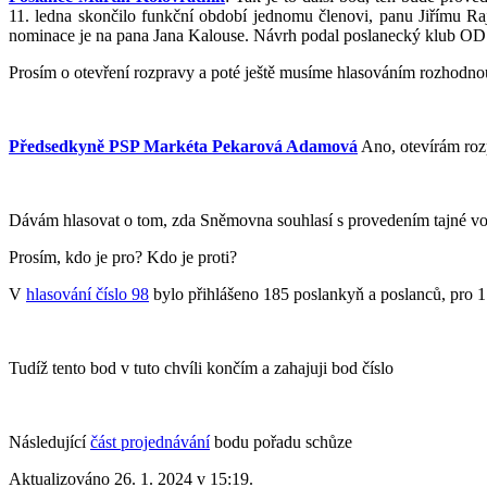
11. ledna skončilo funkční období jednomu členovi, panu Jiřímu Raj
nominace je na pana Jana Kalouse. Návrh podal poslanecký klub ODS
Prosím o otevření rozpravy a poté ještě musíme hlasováním rozhodnou
Předsedkyně PSP Markéta Pekarová Adamová
Ano, otevírám roz
Dávám hlasovat o tom, zda Sněmovna souhlasí s provedením tajné vo
Prosím, kdo je pro? Kdo je proti?
V
hlasování číslo 98
bylo přihlášeno 185 poslankyň a poslanců, pro 17
Tudíž tento bod v tuto chvíli končím a zahajuji bod číslo
Následující
část projednávání
bodu pořadu schůze
Aktualizováno 26. 1. 2024 v 15:19.