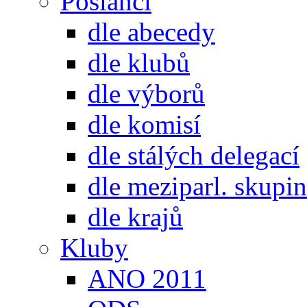
Poslanci
dle abecedy
dle klubů
dle výborů
dle komisí
dle stálých delegací
dle meziparl. skupin
dle krajů
Kluby
ANO 2011