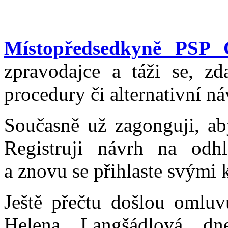
Místopředsedkyně PSP 
zpravodajce a táži se, 
procedury či alternativní n
Současně už zagonguji, aby
Registruji návrh na odhl
a znovu se přihlaste svými 
Ještě přečtu došlou omlu
Helena Langšádlová d