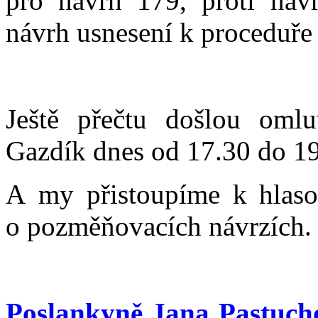
pro návrh 179, proti návr
návrh usnesení k proceduře 
Ještě přečtu došlou oml
Gazdík dnes od 17.30 do 1
A my přistoupíme k hlaso
o pozměňovacích návrzích. 
Poslankyně Jana Pastuch