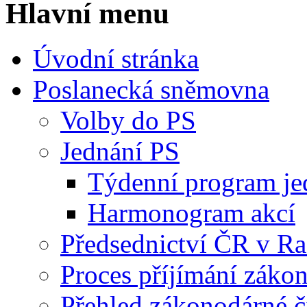
Hlavní menu
Úvodní stránka
Poslanecká sněmovna
Volby do PS
Jednání PS
Týdenní program je
Harmonogram akcí
Předsednictví ČR v R
Proces příjímání záko
Přehled zákonodárné č