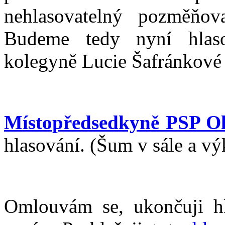
nehlasovatelný pozměňo
Budeme tedy nyní hlas
kolegyně Lucie Šafránkové
Místopředsedkyně PSP Ol
hlasování. (Šum v sále a vý
Omlouvám se, ukončuji hl