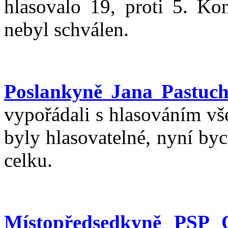
hlasovalo 19, proti 5. Kon
nebyl schválen.
Poslankyně Jana Pastuc
vypořádali s hlasováním vš
byly hlasovatelné, nyní by
celku.
Místopředsedkyně PSP O