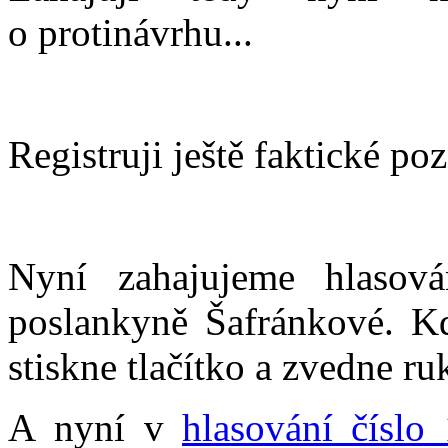
o protinávrhu...
Registruji ještě faktické p
Nyní zahajujeme hlasov
poslankyně Šafránkové. Kd
stiskne tlačítko a zvedne ru
A nyní v
hlasování číslo