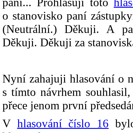
paní... Prohlašuji toto
hla
o stanovisko paní zástupky
(Neutrální.) Děkuji. A pa
Děkuji. Děkuji za stanovisk
Nyní zahajuji hlasování o 
s tímto návrhem souhlasil,
přece jenom první předsedá
V
hlasování číslo 16
bylo