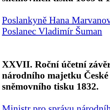
Poslankyně Hana Marvano
Poslanec Vladimír Šuman
XXVII. Roční účetní závě
národního majetku České 
sněmovního tisku 1832.
Ministr pro správu národníh