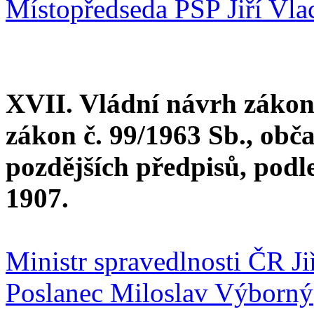
Místopředseda PSP Jiří Vla
XVII. Vládní návrh zákon
zákon č. 99/1963 Sb., obč
pozdějších předpisů, podl
1907.
Ministr spravedlnosti ČR J
Poslanec Miloslav Výborný