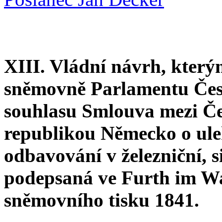
XIII. Vládní návrh, který
sněmovně Parlamentu Česk
souhlasu Smlouva mezi Č
republikou Německo o ule
odbavování v železniční, s
podepsaná ve Furth im Wa
sněmovního tisku 1841.