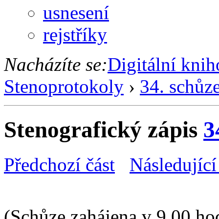
usnesení
rejstříky
Nacházíte se:
Digitální kni
Stenoprotokoly
›
34. schůz
Stenografický zápis
3
Předchozí část
Následující
(Schůze zahájena v 9.00 ho