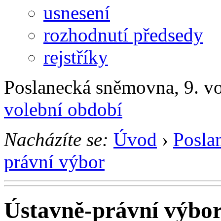
usnesení
rozhodnutí předsedy
rejstříky
Poslanecká sněmovna, 9. v
volební období
Nacházíte se:
Úvod
›
Posla
právní výbor
Ústavně-právní výbo