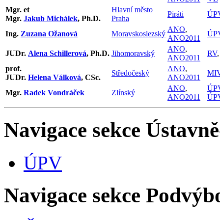
Mgr. et
Hlavní město
Piráti
ÚP
Mgr.
Jakub Michálek
, Ph.D.
Praha
ANO
,
Ing.
Zuzana Ožanová
Moravskoslezský
ÚP
ANO2011
ANO
,
JUDr.
Alena Schillerová
, Ph.D.
Jihomoravský
RV
ANO2011
prof.
ANO
,
Středočeský
MI
JUDr.
Helena Válková
, CSc.
ANO2011
ANO
,
ÚP
Mgr.
Radek Vondráček
Zlínský
ANO2011
ÚP
Navigace sekce
Ústavně
ÚPV
Navigace sekce
Podvýbor