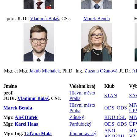
prof. JUDr.
Vladimír Balaš
, CSc.
Marek Benda
M
Mgr. et Mgr.
Jakub Michálek
, Ph.D.
Ing.
Zuzana Ožanová
JUDr.
Al
Jméno
Volební kraj
Klub
Výb
prof.
Hlavní město
STAN
ZA
JUDr.
Vladimír Balaš
, CSc.
Praha
Hlavní město
MI
Marek Benda
ODS
,
ODS
Praha
ÚP
Mgr.
Aleš Dufek
Zlínský
KDU-ČSL
MI
Mgr.
Karel Haas
Pardubický
ODS
,
ODS
ÚP
ANO
,
MI
Mgr. Ing.
Taťána Malá
Jihomoravský
ANO2011
VZ