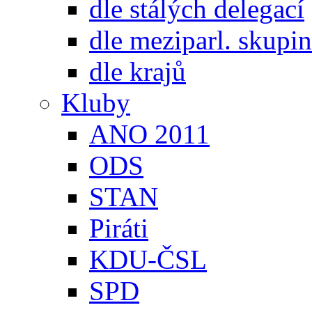
dle stálých delegací
dle meziparl. skupin
dle krajů
Kluby
ANO 2011
ODS
STAN
Piráti
KDU-ČSL
SPD