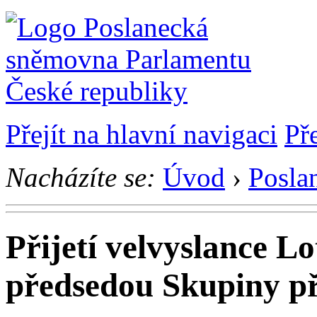
Přejít na hlavní navigaci
Př
Nacházíte se:
Úvod
›
Posla
Přijetí velvyslance L
předsedou Skupiny př