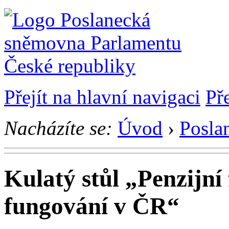
Přejít na hlavní navigaci
Př
Nacházíte se:
Úvod
›
Posla
Kulatý stůl „Penzijní
fungování v ČR“