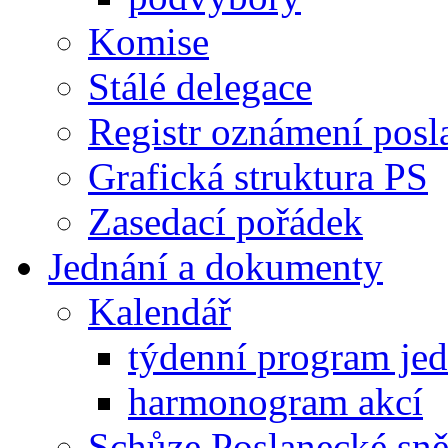
Komise
Stálé delegace
Registr oznámení posl
Grafická struktura PS
Zasedací pořádek
Jednání a dokumenty
Kalendář
týdenní program je
harmonogram akcí
Schůze Poslanecké s