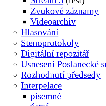
Stream 5
(test)
Zvukové záznamy
Videoarchiv
Hlasování
Stenoprotokoly
Digitální repozitář
Usnesení Poslanecké 
Rozhodnutí předsedy
Interpelace
písemné