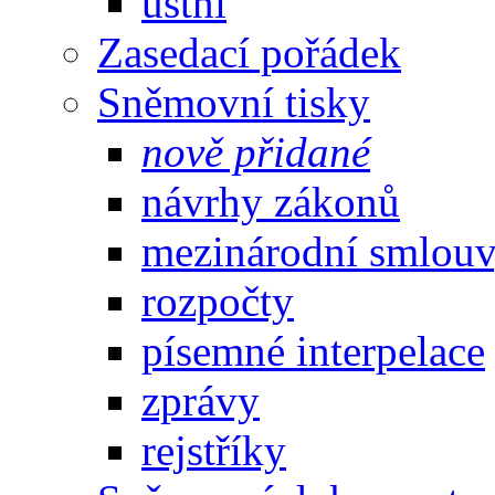
ústní
Zasedací pořádek
Sněmovní tisky
nově přidané
návrhy zákonů
mezinárodní smlou
rozpočty
písemné interpelace
zprávy
rejstříky