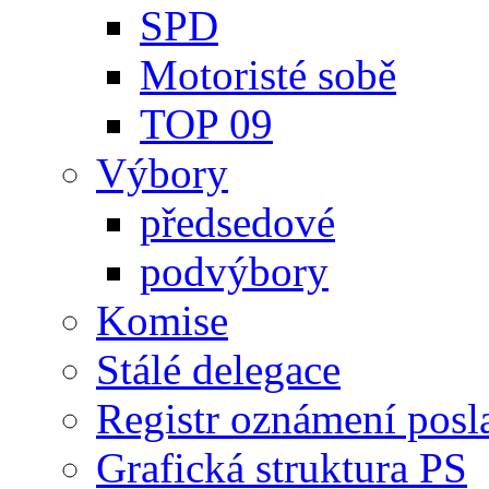
SPD
Motoristé sobě
TOP 09
Výbory
předsedové
podvýbory
Komise
Stálé delegace
Registr oznámení posl
Grafická struktura PS