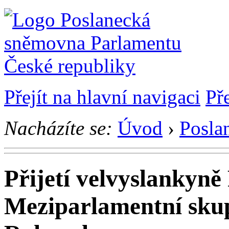
Přejít na hlavní navigaci
Př
Nacházíte se:
Úvod
›
Posla
Přijetí velvyslankyn
Meziparlamentní skup