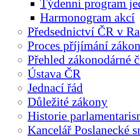
Týdenní program je
Harmonogram akcí
Předsednictví ČR v R
Proces příjímání záko
Přehled zákonodárné č
Ústava ČR
Jednací řád
Důležité zákony
Historie parlamentaris
Kancelář Poslanecké 