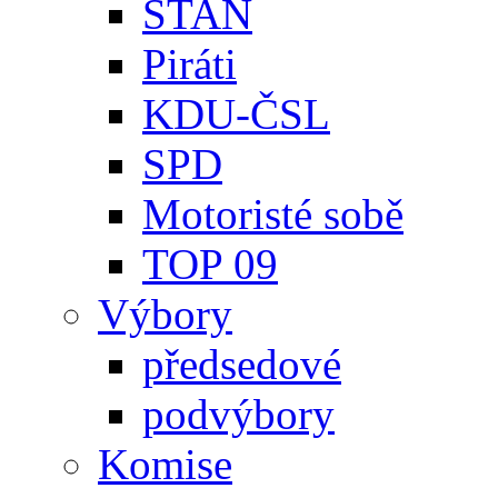
STAN
Piráti
KDU-ČSL
SPD
Motoristé sobě
TOP 09
Výbory
předsedové
podvýbory
Komise