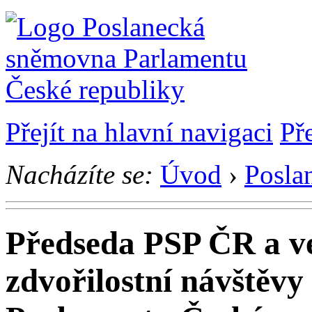
Přejít na hlavní navigaci
Př
Nacházíte se:
Úvod
›
Posla
Předseda PSP ČR a v
zdvořilostní návštěv