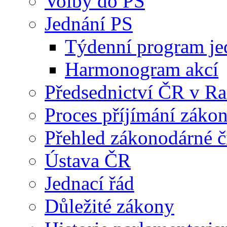
Volby do PS
Jednání PS
Týdenní program je
Harmonogram akcí
Předsednictví ČR v R
Proces příjímání záko
Přehled zákonodárné č
Ústava ČR
Jednací řád
Důležité zákony