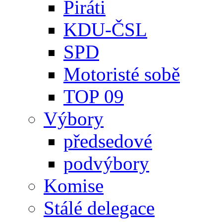
Piráti
KDU-ČSL
SPD
Motoristé sobě
TOP 09
Výbory
předsedové
podvýbory
Komise
Stálé delegace