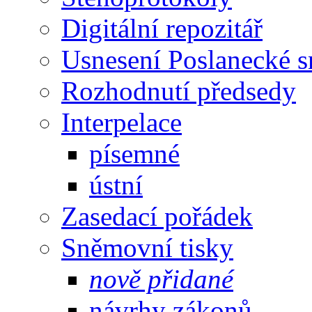
Digitální repozitář
Usnesení Poslanecké 
Rozhodnutí předsedy
Interpelace
písemné
ústní
Zasedací pořádek
Sněmovní tisky
nově přidané
návrhy zákonů