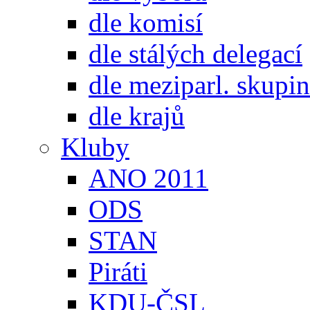
dle komisí
dle stálých delegací
dle meziparl. skupin
dle krajů
Kluby
ANO 2011
ODS
STAN
Piráti
KDU-ČSL