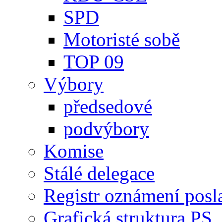
SPD
Motoristé sobě
TOP 09
Výbory
předsedové
podvýbory
Komise
Stálé delegace
Registr oznámení posl
Grafická struktura PS