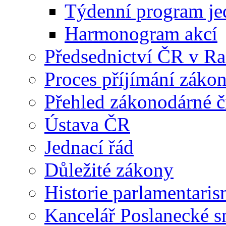
Týdenní program je
Harmonogram akcí
Předsednictví ČR v R
Proces příjímání záko
Přehled zákonodárné č
Ústava ČR
Jednací řád
Důležité zákony
Historie parlamentaris
Kancelář Poslanecké 