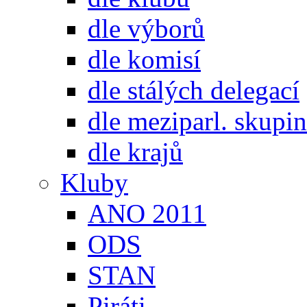
dle výborů
dle komisí
dle stálých delegací
dle meziparl. skupin
dle krajů
Kluby
ANO 2011
ODS
STAN
Piráti