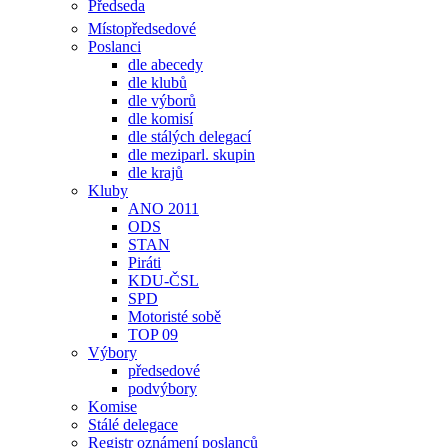
Předseda
Místopředsedové
Poslanci
dle abecedy
dle klubů
dle výborů
dle komisí
dle stálých delegací
dle meziparl. skupin
dle krajů
Kluby
ANO 2011
ODS
STAN
Piráti
KDU-ČSL
SPD
Motoristé sobě
TOP 09
Výbory
předsedové
podvýbory
Komise
Stálé delegace
Registr oznámení poslanců