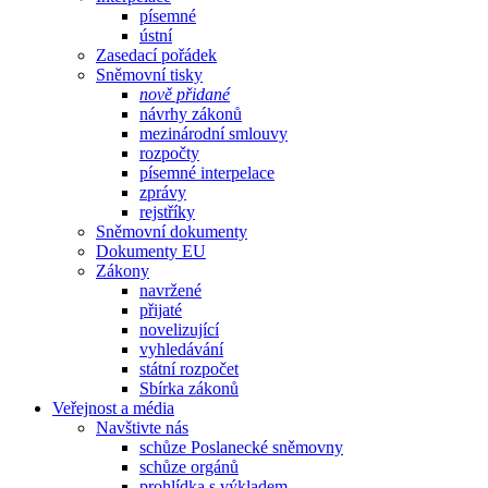
písemné
ústní
Zasedací pořádek
Sněmovní tisky
nově přidané
návrhy zákonů
mezinárodní smlouvy
rozpočty
písemné interpelace
zprávy
rejstříky
Sněmovní dokumenty
Dokumenty EU
Zákony
navržené
přijaté
novelizující
vyhledávání
státní rozpočet
Sbírka zákonů
Veřejnost a média
Navštivte nás
schůze Poslanecké sněmovny
schůze orgánů
prohlídka s výkladem