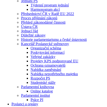
Jednání PS
Týdenní program jednání
Harmonogram akcí
Předsednictví ČR v Radě EU 2022
Proces příjímání zákonů
Přehled zákonodárné činnosti
Ústava ČR
Jednací řád
Důležité zákony
Historie parlamentarismu a české ústavnosti
Kancelář Poslanecké sněmovny
Organizační schéma
Poskytování informací
Veřejné zakázky
Projekty KPS podporované EU
Ochrana oznamovatelů
Nabídka zaměstnání
Nabídka nepotřebného majetku
Rozpočet PS
Studentské stáže
Parlamentní knihovna
Online katalog
Parlamentní institut
Práce PI
Poslanci a orgány