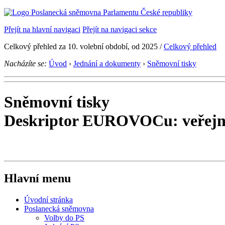
Přejít na hlavní navigaci
Přejít na navigaci sekce
Celkový přehled za 10. volební období, od 2025 /
Celkový přehled
Nacházíte se:
Úvod
›
Jednání a dokumenty
›
Sněmovní tisky
Sněmovní tisky
Deskriptor EUROVOCu: veřejn
Hlavní menu
Úvodní stránka
Poslanecká sněmovna
Volby do PS