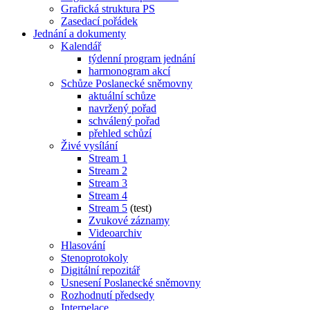
Grafická struktura PS
Zasedací pořádek
Jednání a dokumenty
Kalendář
týdenní program jednání
harmonogram akcí
Schůze Poslanecké sněmovny
aktuální schůze
navržený pořad
schválený pořad
přehled schůzí
Živé vysílání
Stream 1
Stream 2
Stream 3
Stream 4
Stream 5
(test)
Zvukové záznamy
Videoarchiv
Hlasování
Stenoprotokoly
Digitální repozitář
Usnesení Poslanecké sněmovny
Rozhodnutí předsedy
Interpelace