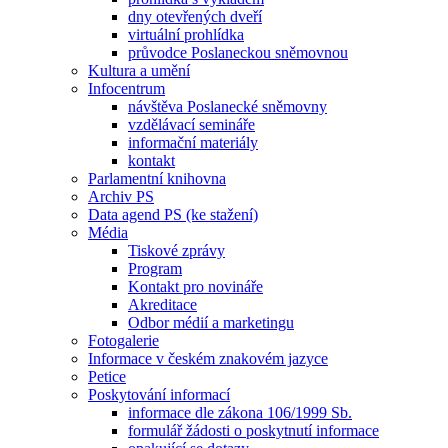
dny otevřených dveří
virtuální prohlídka
průvodce Poslaneckou sněmovnou
Kultura a umění
Infocentrum
návštěva Poslanecké sněmovny
vzdělávací semináře
informační materiály
kontakt
Parlamentní knihovna
Archiv PS
Data agend PS (ke stažení)
Média
Tiskové zprávy
Program
Kontakt pro novináře
Akreditace
Odbor médií a marketingu
Fotogalerie
Informace v českém znakovém jazyce
Petice
Poskytování informací
informace dle zákona 106/1999 Sb.
formulář žádosti o poskytnutí informace