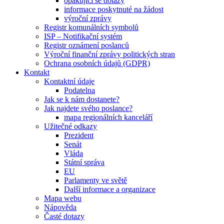
opakující se dotazy
informace poskytnuté na žádost
výroční zprávy
Registr komunálních symbolů
ISP – Notifikační systém
Registr oznámení poslanců
Výroční finanční zprávy politických stran
Ochrana osobních údajů (GDPR)
Kontakt
Kontaktní údaje
Podatelna
Jak se k nám dostanete?
Jak najdete svého poslance?
mapa regionálních kanceláří
Užitečné odkazy
Prezident
Senát
Vláda
Státní správa
EU
Parlamenty ve světě
Další informace a organizace
Mapa webu
Nápověda
Časté dotazy