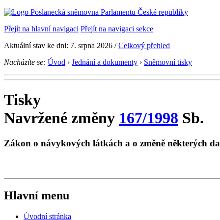
Přejít na hlavní navigaci
Přejít na navigaci sekce
Aktuální stav ke dni: 7. srpna 2026 /
Celkový přehled
Nacházíte se:
Úvod
›
Jednání a dokumenty
›
Sněmovní tisky
Tisky
Navržené změny
167/1998
Sb.
Zákon o návykových látkách a o změně některých da
Hlavní menu
Úvodní stránka