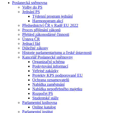
Poslanecká sněmovna
Volby do PS
Jednání PS
Týdenní program jednání
Harmonogram akcí
Předsednictví ČR v Radě EU 2022
Proces příjímání zákonů
Přehled zákonodárné činnosti
Ústava ČR
Jednací řád
Důležité zákony
Historie parlamentarismu a české ústavnosti
Kancelář Poslanecké sněmovny
Organizační schéma
Poskytování informací
Veřejné zakázky
Projekty KPS podporované EU
Ochrana oznamovatelů
Nabídka zaměstnání
Nabídka nepotřebného majetku
Rozpočet PS
Studentské stáže
Parlamentní knihovna
Online katalog
Parlamentní institut