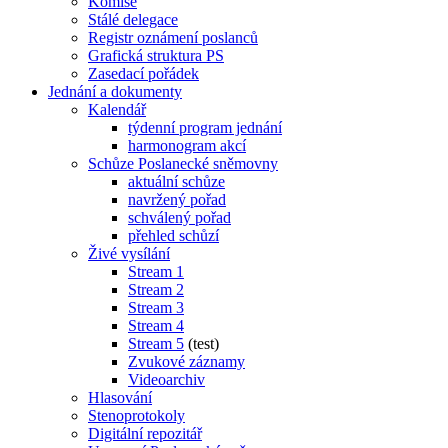
Komise
Stálé delegace
Registr oznámení poslanců
Grafická struktura PS
Zasedací pořádek
Jednání a dokumenty
Kalendář
týdenní program jednání
harmonogram akcí
Schůze Poslanecké sněmovny
aktuální schůze
navržený pořad
schválený pořad
přehled schůzí
Živé vysílání
Stream 1
Stream 2
Stream 3
Stream 4
Stream 5
(test)
Zvukové záznamy
Videoarchiv
Hlasování
Stenoprotokoly
Digitální repozitář