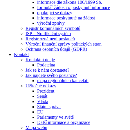
informace dle zákona 106/1999 Sb.
formulář žádosti o poskytnutí informace
opakující se dotazy
informace poskytnuté na žádost
výroční zprávy
Registr komunálních symbolů
ISP – Notifikační systém
Registr oznámení poslanců
Výroční finanční zprávy politických stran
Ochrana osobních údajů (GDPR)
Kontakt
Kontaktní údaje
Podatelna
Jak se k nám dostanete?
Jak najdete svého poslance?
mapa regionálních kanceláří
Užitečné odkazy
Prezident
Senát
Vláda
Státní správa
EU
Parlamenty ve světě
Další informace a organizace
Mapa webu