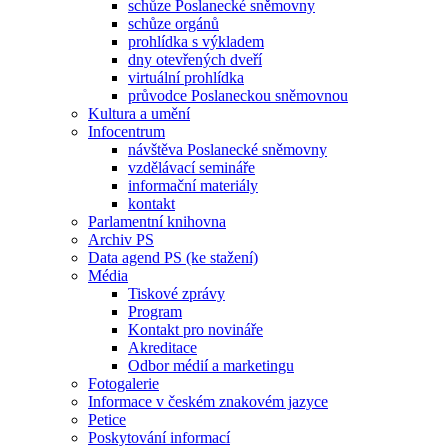
schůze Poslanecké sněmovny
schůze orgánů
prohlídka s výkladem
dny otevřených dveří
virtuální prohlídka
průvodce Poslaneckou sněmovnou
Kultura a umění
Infocentrum
návštěva Poslanecké sněmovny
vzdělávací semináře
informační materiály
kontakt
Parlamentní knihovna
Archiv PS
Data agend PS (ke stažení)
Média
Tiskové zprávy
Program
Kontakt pro novináře
Akreditace
Odbor médií a marketingu
Fotogalerie
Informace v českém znakovém jazyce
Petice
Poskytování informací