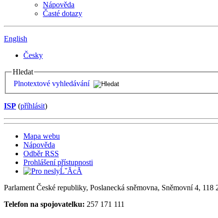
Nápověda
Časté dotazy
English
Česky
Hledat
Plnotextové vyhledávání
ISP
(
příhlásit
)
Mapa webu
Nápověda
Odběr RSS
Prohlášení přístupnosti
Parlament České republiky, Poslanecká sněmovna, Sněmovní 4, 118 2
Telefon na spojovatelku:
257 171 111