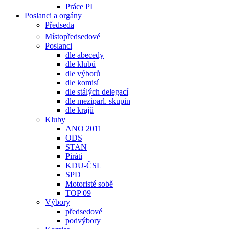
Práce PI
Poslanci a orgány
Předseda
Místopředsedové
Poslanci
dle abecedy
dle klubů
dle výborů
dle komisí
dle stálých delegací
dle meziparl. skupin
dle krajů
Kluby
ANO 2011
ODS
STAN
Piráti
KDU-ČSL
SPD
Motoristé sobě
TOP 09
Výbory
předsedové
podvýbory