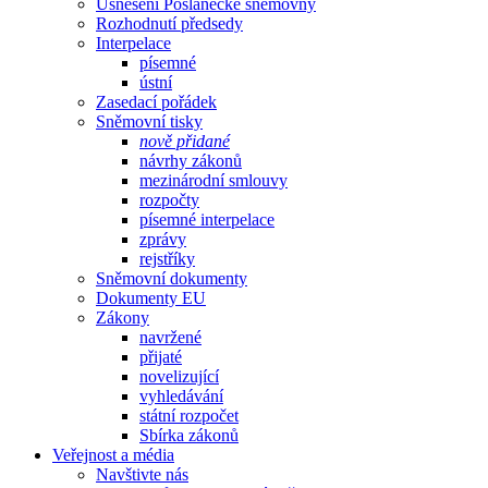
Usnesení Poslanecké sněmovny
Rozhodnutí předsedy
Interpelace
písemné
ústní
Zasedací pořádek
Sněmovní tisky
nově přidané
návrhy zákonů
mezinárodní smlouvy
rozpočty
písemné interpelace
zprávy
rejstříky
Sněmovní dokumenty
Dokumenty EU
Zákony
navržené
přijaté
novelizující
vyhledávání
státní rozpočet
Sbírka zákonů
Veřejnost a média
Navštivte nás