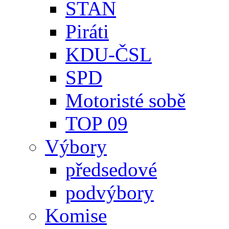
STAN
Piráti
KDU-ČSL
SPD
Motoristé sobě
TOP 09
Výbory
předsedové
podvýbory
Komise