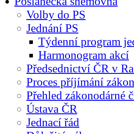
Poslanecká sněmovna
Volby do PS
Jednání PS
Týdenní program je
Harmonogram akcí
Předsednictví ČR v R
Proces příjímání záko
Přehled zákonodárné č
Ústava ČR
Jednací řád